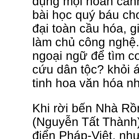
dụng mọi hoàn cảnh 
bài học quý báu cho
đại toàn cầu hóa, g
làm chủ công nghệ
ngoại ngữ để tìm 
cứu dân tộc? khỏi á
tinh hoa văn hóa nh
Khi rời bến Nhà R
(Nguyễn Tất Thành
điển Pháp-Việt, nh