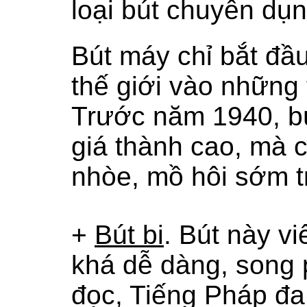
loại bút chuyên dụn
Bút máy chỉ bắt đầu
thế giới vào
những 
Trước năm 1940, bú
giá thành cao
, mà 
nhòe, mồ hôi sớm tr
+
Bút bi
. Bút này vi
khá dễ dàng, song 
đọc, Tiếng Pháp đa 