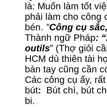
là: Muốn làm tốt vi
phải làm cho công 
bén.
"
Công cụ sắc,
Thành ngữ Pháp
: 
outils
” (Thợ giỏi cầ
HCM dù thiên tài họ
bàn tay cũng cần có
Các công cụ ấy, rất
bút
:
Bút chì, bút c
bi.