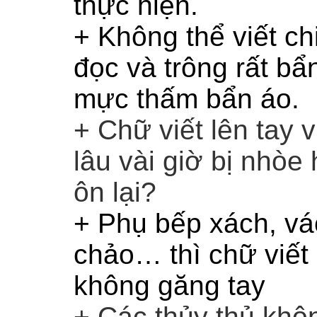
thực hiện.
+ Không thể viết chi
đọc và trông rất bẩn
mực thấm bẩn áo.
+ Chữ viết lên tay 
lâu vài giờ bị nhòe 
ôn lại?
+ Phụ bếp xách, vá
chảo… thì chữ viết
không găng tay
+ Các thủy thủ khôn