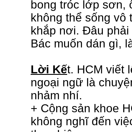
bong tróc lớp sơn
không thể sống vô t
khắp nơi. Đâu phải
Bác muốn dán gì, là
Lời Kế
t. HCM viết 
ngoại ngữ là chuyện
nhảm nhí.
+ Cộng sản khoe HC
không nghĩ đến việ