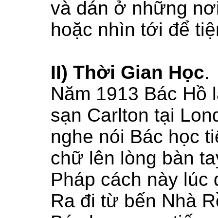
và dán ở những nơi
hoặc nhìn tới để tiệ
II) Thời Gian Học
.
Năm 1913 Bác Hồ l
sạn Carlton tại Lo
nghe nói Bác học t
chữ lên lòng bàn ta
Pháp cách này lúc đ
Ra đi từ bến Nhà R