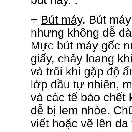
+
Bút máy
.
Bút máy 
nhưng không dễ dà
Mực bút máy gốc n
giấy, chảy loang k
và trôi khi gặp độ 
lớp dầu tự nhiên, mồ
và các tế bào chết
dễ bị lem nhòe. Chữ
viết hoặc vẽ lên da