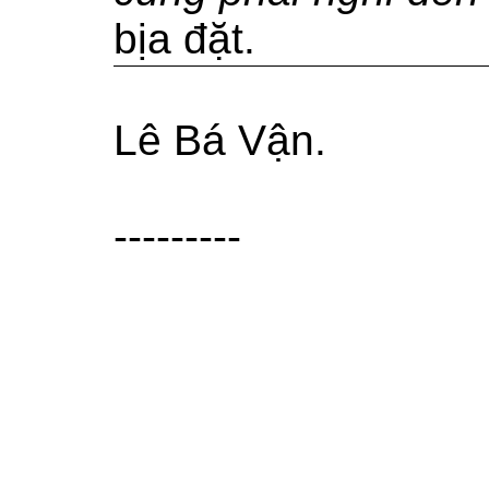
bịa đặt.
Lê Bá Vận
.
---------