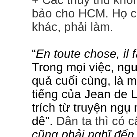
bảo cho HCM. Họ có
khác, phải làm.
“
En toute chose, il f
Trong mọi việc, ngư
quả cuối cùng
,
là m
tiếng của Jean de 
trích từ truyện ngụ
dê".
Dân ta thì có 
cũng phải nghĩ đến