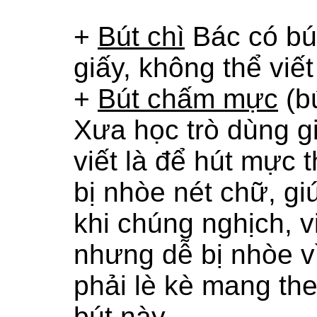
+
Bút chì
Bác có bút
giấy, không thể viết
+
Bút chấm mực
(bú
Xưa học trò
dùng gi
viết là để
hút mực 
bị nhòe nét chữ, gi
khi chúng nghịch, v
nhưng dễ bị nhòe vì
phải lè kè mang th
bút này. .