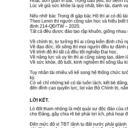
Hoặc đơn giản vì bác Trọng đau yếu, trở bệnh n
Lúc về già sức khỏe là quý nhất, tiền tài, danh 
Nếu nhỡ bác Trọng đi gặp bác Hồ thì ai có đủ tài
Theo Lenin thì người cộng sản học và hiểu biết t
định 214-QĐ/TW – 2020.
Tất cả đều được đào tạo rập khuôn, giống nhau 
Về chính trị, tư tưởng thì ai cũng kiên định chủ
Về đạo đức, lối sống thì mọi người đều tự đánh 
Về trình độ thì tất cả đều tốt nghiệp Đại học.
Về năng lực và uy tín thì ai cũng sáng tạo, dám 
Về sức khỏe, độ tuổi, kinh nghiệm thì sống lâu k
Tuy nhân tài nhiều vô kể song hệ thống chức tư
kỳ.
Có vẻ chỉ những kẻ có tài luôn lách, kết bè đản
đến đỉnh cao quyền lực, lọt vào Bộ Chính trị, n
LỜI KẾT.
Lò đốt tham nhũng là một quái sự độc đáo của 
cho Đảng, gây chia rẽ bè phái lợi ích, phá hoại đ
Đến mức độ vị TBT lãnh tụ đất nước phải giành 