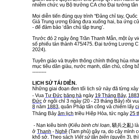
nhiễm chức vụ Bộ trưởng CA cho Đại tướng tân 
Mọi diễn tiến đúng quy trình “Đảng chỉ tay, Quốc h
Giá Trung ương Đảng đưa xuống hai, ba ứng cử
- để đảm bảo ‘dân chủ tập trung’.
Trước đó 2 ngày ông Trần Thanh Mẫn, một ủy vi
số phiếu tán thành 475/475. Đại tướng Lương C
2024).
Tuyên giáo và truyền thông chính thống hùa nhau
mục tiêu dân giàu, nước mạnh, dân chủ, công b
---------
LỊCH SỬ TÁI DIỄN.
Những giai đoạn đen tối lịch sử này đã từng xảy 
- Vua
Tự Đức
băng hà
ngày
19 Tháng Bảy
,
188
Đức
ở ngôi chỉ 3 ngày (20 - 23 tháng Bảy) rồi v
8
năm
1883
, quân Pháp tấn công và chiếm lấy
c
Tháng Bảy
âm lịch
triều Hiệp Hòa, tức ngày
25 t
-
Nạn kiêu binh
(
Kiêu binh chi loạn
,
驕兵之亂
) l
ở
Thanh
-
Nghệ
(Tam phủ) gây ra, do cậy mình có
khổ sở. Theo sách
Việt sử tân biên
(quyển 3), th