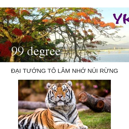
ĐẠI TƯỚNG TÔ LÂM NHỚ NÚI RỪNG