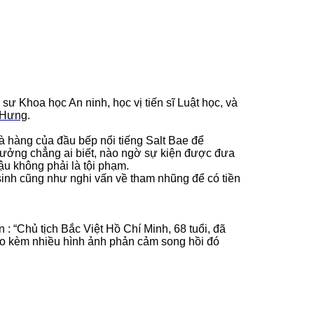
sư Khoa học An ninh, học vị tiến sĩ Luật học, và
i Hưng
.
 hàng của đầu bếp nổi tiếng Salt Bae để
g tưởng chẳng ai biết, nào ngờ sự kiện được đưa
ậu không phải là tội phạm.
sinh cũng như nghi vấn về tham nhũng để có tiền
 : “
Chủ tịch Bắc Việt Hồ Chí Minh, 68 tuổi, đã
áo kèm nhiều hình ảnh phản cảm song hồi đó