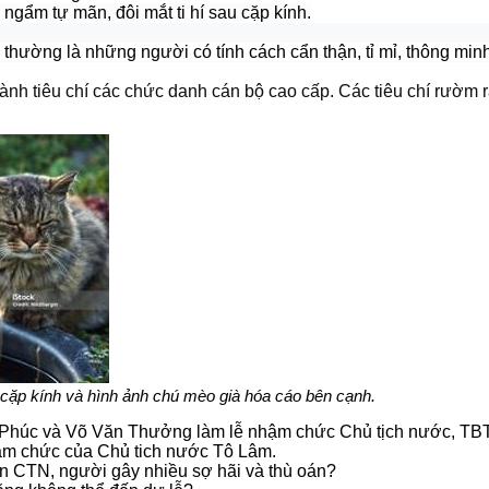
ngẩm tự mãn, đôi mắt ti hí sau cặp kính.
thường là những người có tính cách cẩn thận, tỉ mỉ, thông minh
 tiêu chí các chức danh cán bộ cao cấp. Các tiêu chí rườm rà, 
 cặp kính và hình ảnh chú mèo già hóa cáo bên cạnh.
n Phúc và Võ Văn Thưởng làm lễ nhậm chức Chủ tịch nước, TBT
hậm chức của Chủ tich nước Tô Lâm.
 tân CTN, người gây nhiều sợ hãi và thù oán?