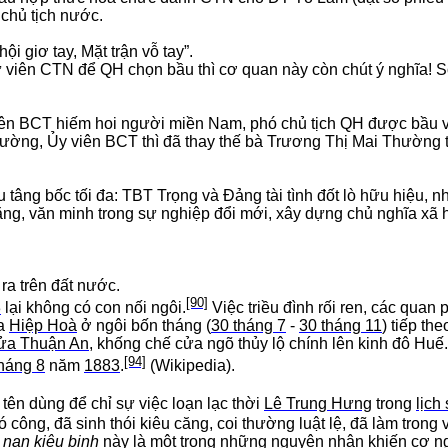
chủ tịch nước.
ội giơ tay, Mặt trận vỗ tay”.
 viên CTN để QH chọn bầu thì cơ quan này còn chút ý nghĩa! 
ên BCT hiếm hoi người miền Nam, phó chủ tịch QH được bầu và
ường, Ủy viên BCT thì đã thay thế bà Trương Thị Mai Thường
 tâng bốc tối đa: TBT Trọng và Đảng tài tình đốt lò hữu hiệu,
ằng, văn minh
trong sự nghiệp đổi mới, xây dựng chủ nghĩa xã 
ra trên đất nước.
[90]
3
lại không có con nối ngôi.
Việc triều đình rối ren, các quan
ua
Hiệp Hoà
ở ngôi bốn tháng (
30 tháng 7
-
30 tháng 11
) tiếp th
ửa Thuận An
, khống chế cửa ngõ thủy lộ chính lên kinh đô Hu
[94]
háng 8
năm
1883
.
(Wikipedia).
à tên dùng để chỉ sự việc loạn lạc thời
Lê Trung Hưng
trong
lịch
 công, đã sinh thói kiêu căng, coi thường luật lệ, đã làm trong 
ì
nạn kiêu binh
này là một trong những nguyên nhân khiến cơ 