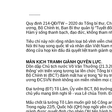
---------
Quy định 214-QĐ/TW – 2020 do Tổng bí thư, Chủ
ương, Bộ Chính trị, Ban Bí thư quản lý “Tuyệt đ
Hàm ý sống thanh bạch, đạo đức, không tham n
Tiêu chí này nới rộng nhằm loại bỏ vĩnh viễn chi
Nói thì hay song quốc tế và nhân dân Việt Nam m
đóng cửa họp kín đấu đá quyết liệt tranh giành q
MÀN KỊCH TRAMH GIÀNH QUYỀN LỰC
.
Dồn dập Chủ tịch nước Võ Văn Thưởng (21.3.2024
thông’ với triển vọng tương lai lên chức Tổng bí 
Bộ Chính trị (BCT) đánh mất hai vị trong “tứ trụ
ương ĐCSVN thinh không xin miễn nhiễm mọi ch
Đại tướng (ĐT) Tô Lâm, Ủy viên BCT, Bộ trưởn
chủ yếu mang tính nghi lễ - vua Lê chúa Trịnh. 
Mấu chốt là tướng Tô Lâm muốn giữ bộ Công an
Trong ngày 22/5, Quốc hội (QH) họp ngồi yên ch
giành được quyết định cho phép QH tiến hành b