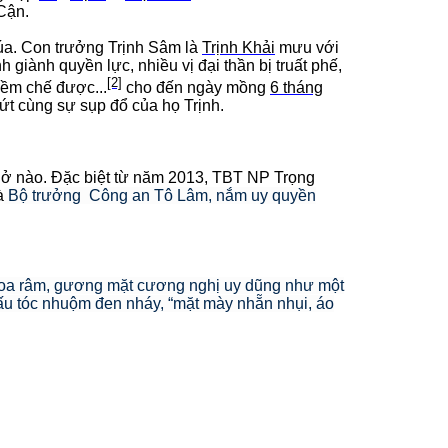
Cận.
úa. Con trưởng Trịnh Sâm là
Trịnh Khải
mưu với
giành quyền lực, nhiều vị đại thần bị truất phế,
[2]
iềm chế được...
cho đến ngày
mồng
6 tháng
t cùng sự sụp đổ của họ Trịnh.
huở nào. Đặc biệt từ năm 2013, TBT NP Trọng
à
Bộ trưởng Công an Tô Lâm, nắm uy quyền
hoa râm, gương mặt cương nghị uy dũng như một
đấu tóc nhuộm đen nháy, “mặt mày nhẵn nhụi, áo