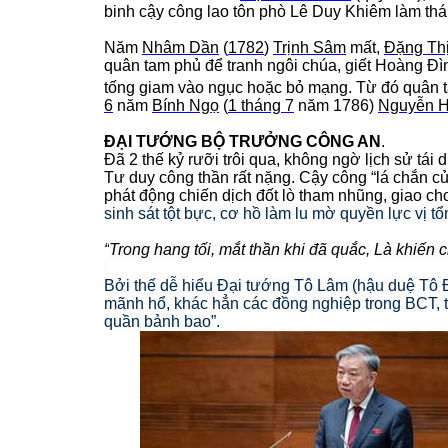
binh c
ậy công lao tôn phò
Lê Duy Khiêm làm thái
Năm
Nhâm Dần
(
1782
)
Trịnh Sâm
mất,
Đặng Th
quân tam phủ để tranh ngôi chúa, giết Hoàng Đìn
tống giam vào ngục hoặc bỏ mạng. Từ đó quân t
6
năm
Bính Ngọ
(
1 tháng 7
năm 1786)
Nguyễn 
ĐẠI TƯỚNG BỘ TRƯỞNG CÔNG AN
.
Đã 2 thế kỷ rưỡi trôi qua, không ngờ lịch sử tái d
Tư duy công thần rất nặng. Cậy công “lá chắn c
phát động chiến dịch đốt lò tham nhũng, giao ch
sinh sát tột bực, cơ hồ làm lu mờ quyền lực vị t
“
Trong hang tối, mắt thần khi đã quắc,
Là khiến c
Bởi thế dễ hiểu Đại tướng Tô Lâm (hậu duệ Tô
mãnh hổ, khác hẳn các đồng nghiệp trong BCT, t
quần bảnh bao”.