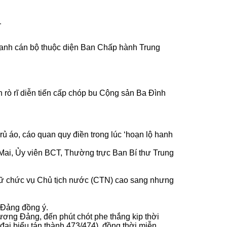
.
danh cán bộ thuộc diện Ban Chấp hành Trung
 rò rĩ diễn tiến cấp chóp bu Cộng sản Ba Đình
ủ áo, cáo quan quy điền trong lúc ‘hoạn lộ hanh
hị Mai, Ủy viên BCT, Thường trực Ban Bí thư Trung
iữ chức vụ Chủ tịch nước (CTN) cao sang nhưng
 Đảng đồng ý.
ương Đảng, đến phút chót phe thắng kip thời
i biểu tán thành 473/474), đồng thời miễn