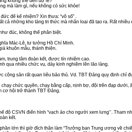
ặng không thể đến dự lễ?
vọng mà làm gì, nếu không có sức khỏe!
 đức để kế nhiệm? Xin thưa: “vô số” .
ất cả những kho tàng tri thức mà nhân loại đã tạo ra. Rất nhiề
như đúc, không thể phân biệt.
 nghĩa Mác-Lê, tư tưởng Hồ Chí Minh.
giá khuôn mẫu, thánh thiện.
làm, trung tâm đoàn kết, được tín nhiệm cao.
inh qua nhiều chức vụ, dày kinh nghiệm lên lão làng.
ớc cộng sản rất quan liêu bảo thủ. Vd. TBT Đảng quy định chỉ 
g, chạy chức quyền, chạy bằng cấp, nịnh bợ, đội trên đạp dưới,
ắm cơ hội trở thành TBT Đảng
.
chế độ CSVN điển hình “vạch áo cho người xem lưng’’. Tham nh
oàn kết.
phần lớn thì giờ đích thân làm “Trưởng ban Trung ương về chiế