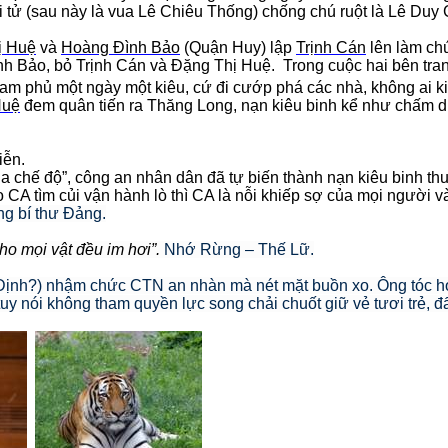
 tử (sau này là vua Lê Chiêu Thống) chống chú ruột là Lê Duy 
ị Huệ
và
Hoàng Đình Bảo
(Quận Huy) lập
Trịnh Cán
lên làm ch
h Bảo, bỏ Trịnh Cán và Đặng Thị Huệ. Trong cuộc hai bên tranh 
am phủ một ngày một kiêu, cứ đi cướp phá các nhà, không ai k
Huệ
đem quân tiến ra Thăng Long, nạn kiêu binh kể như chấm dứ
iễn.
ủa chế độ”, công an nhân dân đã tự biến thành nạn kiêu binh t
o CA tìm củi vận hành lò thì CA là nỗi khiếp sợ của mọi người v
ổng bí thư Đảng.
ho mọi vật đều im hơi”.
Nhớ Rừng – Thế Lữ.
 Định?) nhậm chức CTN an nhàn mà nét mặt buồn xo. Ông tóc 
uy nói không tham quyền lực song chải chuốt giữ vẻ tươi trẻ, 