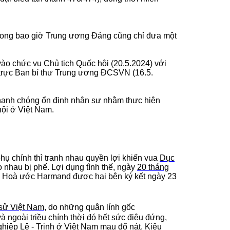
Song bao giờ Trung ương Đảng cũng chỉ đưa một
o chức vụ Chủ tịch Quốc hội (20.5.2024) với
 trực Ban bí thư Trung ương ĐCSVN (16.5.
 nhanh chóng ổn định nhân sự nhằm thực hiện
hội ở Việt Nam.
 phụ chính thì tranh nhau quyền lợi khiến vua
Dục
eo nhau bị phế. Lợi dụng tình thế, ngày
20 tháng
ế. Hoà ước Harmand được hai bên ký kết ngày 23
 sử Việt Nam
, do những quân lính gốc
và ngoài triều chính thời đó hết sức điêu đứng,
nghiệp
Lê
-
Trịnh
ở
Việt Nam
mau đổ nát. Kiêu