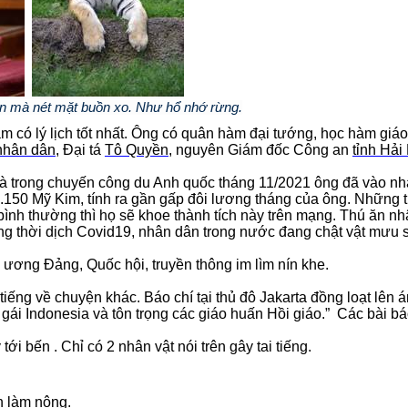
n mà nét mặt buồn xo. Như hổ nhớ rừng.
 có lý lịch tốt nhất. Ông có quân hàm đại tướng, học hàm giáo 
nhân dân
, Đại tá
Tô Quyền
, nguyên Giám đốc Công an
tỉnh Hả
à trong chuyến công du Anh quốc tháng 11/2021 ông đã vào nhà
á 1.150 Mỹ Kim, tính ra gần gấp đôi lương tháng của ông. Nhữn
bình thường thì họ sẽ khoe thành tích này trên mạng. Thú ăn nh
ng thời dịch Covid19, nhân dân trong nước đang chật vật mưu 
 ương Đảng, Quốc hội, truyền thông im lìm nín khe.
iếng về chuyện khác. Báo chí tại thủ đô Jakarta đồng loạt lên án
ái Indonesia và tôn trọng các giáo huấn Hồi giáo.” Các bài b
i bến . Chỉ có 2 nhân vật nói trên gây tai tiếng.
h làm nông.