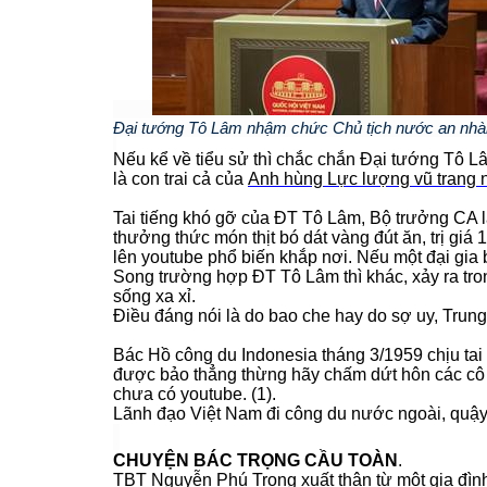
Đại tướng Tô Lâm nhậm chức Chủ tịch nước an nhà
Nếu kể về tiểu sử thì chắc chắn Đại tướng Tô Lâm
là con trai cả của
Anh hùng Lực lượng vũ trang 
Tai tiếng khó gỡ của ĐT Tô Lâm, Bộ trưởng CA l
thưởng thức món thịt bó dát vàng đút ăn, trị gi
lên youtube phổ biến khắp nơi. Nếu một đại gia 
Song trường hợp ĐT Tô Lâm thì khác, xảy ra tro
sống xa xỉ.
Điều đáng nói là do bao che hay do sợ uy, Trung
Bác Hồ công du Indonesia tháng 3/1959 chịu tai t
được bảo thẳng thừng hãy chấm dứt hôn các cô g
chưa có youtube. (1).
Lãnh đạo Việt Nam đi công du nước ngoài, quậy tớ
CHUYỆN BÁC TRỌNG CẦU TOÀN
.
TBT Nguyễn Phú Trọng xuất thân từ một gia đìn