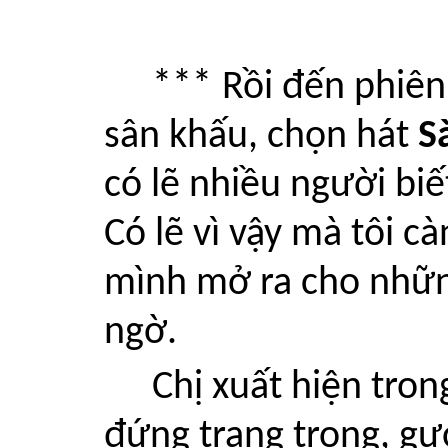
***
Rồi đến phiên
sân khấu, chọn hát
S
có lẽ nhiều người biế
Có lẽ vì vậy mà tôi c
mình mở ra cho những
ngờ.
Chị xuất hiện tron
đứng trang trọng, gư