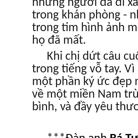
những người đã đi xa
trong khán phòng - 
trong tim hình ảnh 
họ đã mất.
Khi chị dứt câu c
trong tiếng vỗ tay. V
một phần ký ức đẹp n
về một miền Nam trù
bình, và đầy yêu thư