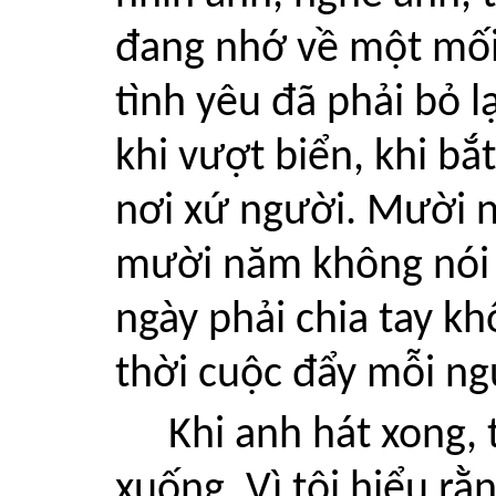
đang nhớ về một mối 
tình yêu đã phải bỏ lạ
khi vượt biển, khi b
nơi xứ người. Mười 
mười năm không nói 
ngày phải chia tay kh
thời cuộc đẩy mỗi ng
Khi anh hát xong, 
xuống. Vì tôi hiểu rằ