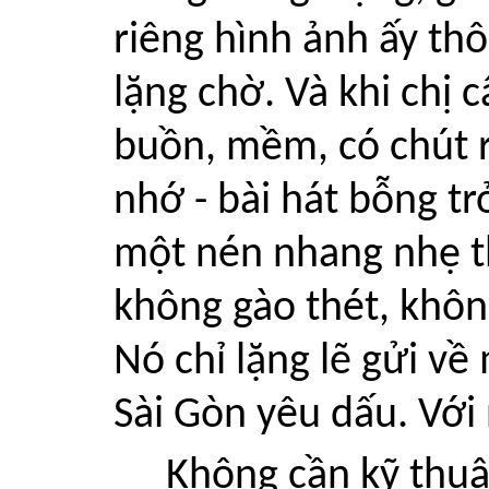
riêng hình ảnh ấy th
lặng chờ. Và khi chị 
buồn, mềm, có chút 
nhớ - bài hát bỗng tr
một nén nhang nhẹ t
không gào thét, khôn
Nó chỉ lặng lẽ gửi về
Sài Gòn yêu dấu. Vớ
Không cần kỹ thuậ