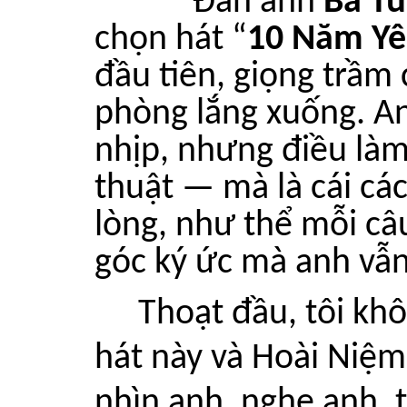
***
Đàn anh
Bá T
chọn hát “
10 Năm Y
đầu tiên, giọng trầm
phòng lắng xuống. An
nhịp, nhưng điều làm
thuật — mà là cái cá
lòng, như thể mỗi c
góc ký ức mà anh vẫn 
Thoạt đầu, tôi khô
hát này và Hoài Niệm
nhìn anh, nghe anh, t