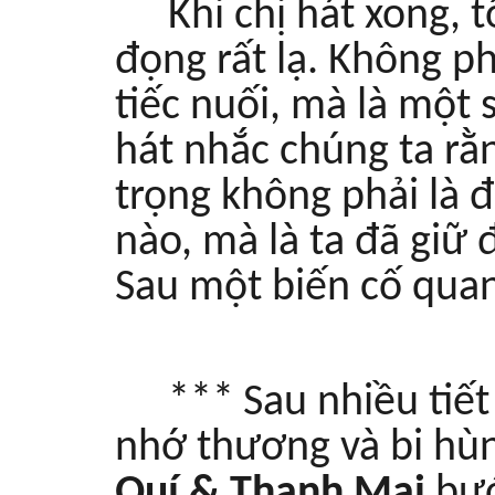
Khi chị hát xong, 
đọng rất lạ. Không p
tiếc nuối, mà là một
hát nhắc chúng ta rằn
trọng không phải là đ
nào, mà là ta đã giữ 
Sau một biến cố quan
***
Sau nhiều tiế
nhớ thương và bi hù
Quí & Thanh Mai
bướ