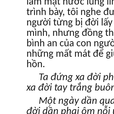
làm mặt nước lung li
trình bày, tôi nghe 
người từng bị đời lấ
mình, nhưng đồng th
bình an của con ngườ
những mất mát để giữ
hồn.
Ta đứng xa đời ph
xa đời tay trắng buôn
Một ngày dần qua
đời dần phai ôm nỗi 