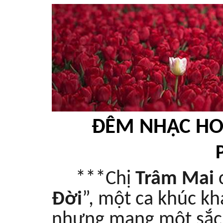
ĐÊM NHẠC HO
***Chị
Trâm Mai
c
Đời
”, một ca khúc kh
nhưng mang một sắc 