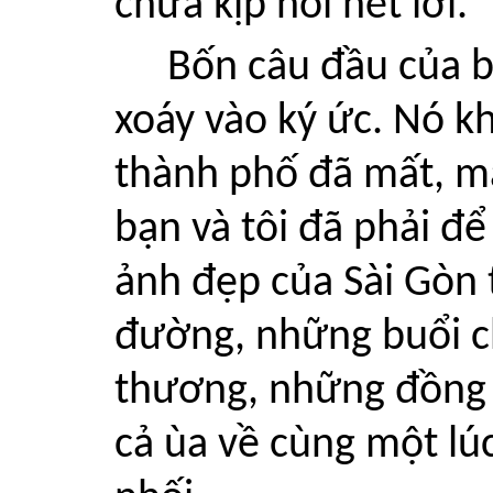
chưa kịp nói hết lời.
Bốn câu đầu của b
xoáy vào ký ức. Nó k
thành phố đã mất, m
bạn và tôi đã phải để
ảnh đẹp của Sài Gòn 
đường, những buổi c
thương, những đồng đ
cả ùa về cùng một lú