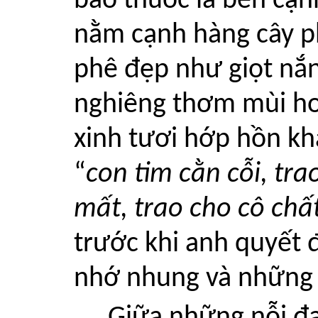
bao thuốc lá bên cạn
nằm cạnh hàng cây p
phê đẹp như giọt nắn
nghiêng thơm mùi hoa
xinh tươi hớp hồn kh
“
con tim cằn cỗi, tr
mất, trao cho cô chấ
trước khi anh quyết 
nhớ nhung và những h