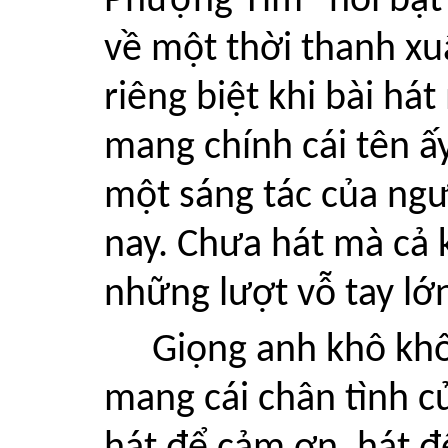
Phượng Tím” nổi bật 
về một thời thanh xuâ
riêng biệt khi bài há
mang chính cái tên ấ
một sáng tác của ngư
nay. Chưa hát mà cả
những lượt vỗ tay lớ
Giọng anh khô kh
mang cái chân tình c