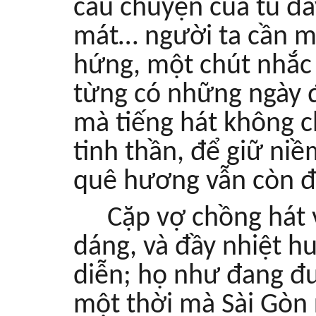
câu chuyện của tù đày
mát… người ta cần mộ
hứng, một chút nhắc
từng có những ngày 
mà tiếng hát không ch
tinh thần, để giữ niề
quê hương vẫn còn đó
Cặp vợ chồng hát 
dáng, và đầy nhiệt hu
diễn; họ như đang đư
một thời mà Sài Gòn 