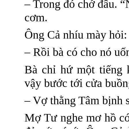
– Trong đó chớ đâu. “
cơm.
Ông Cả nhíu mày hỏi:
– Rồi bà có cho nó uố
Bà chỉ hứ một tiếng 
vậy bước tới cửa buồn
– Vợ thằng Tâm bịnh 
Mợ Tư nghe mơ hồ có 