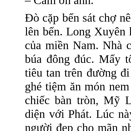
– Cám ơn anh.
Đò cặp bến sát chợ nê
lên bến. Long Xuyên l
của miền Nam. Nhà cử
búa đông đúc. Mấy tô
tiêu tan trên đường đ
ghé tiệm ăn món nem
chiếc bàn tròn, Mỹ 
diện với Phát. Lúc n
người đẹp cho mãn nh