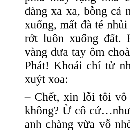
đàng xa xa, bỗng cả n
xuống, mất đà té nhủi
rớt luôn xuống đất. 
vàng đưa tay ôm choà
Phát! Khoái chí tử n
xuýt xoa:
– Chết, xin lỗi tôi v
không? Ừ cô cứ…như 
anh chàng vừa vỗ nhè