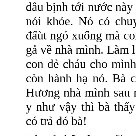
dâu bịnh tới nước này
nói khóe. Nó có chuyệ
đấùt ngó xuống mà coi
gả về nhà mình. Làm lụ
con đẻ cháu cho mình
còn hành hạ nó. Bà c
Hương nhà mình sau n
y như vậy thì bà thấ
có trả đó bà!