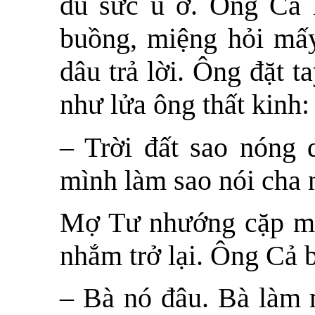
đủ sức ú ớ. Ông Cả h
buồng, miệng hỏi mấy
dâu trả lời. Ông đặt 
như lửa ông thất kinh:
– Trời đất sao nóng 
mình làm sao nói cha 
Mợ Tư nhướng cặp mắt
nhắm trở lại. Ông Cả b
– Bà nó đâu. Bà làm 