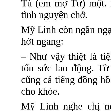
Tú (em mợ Tư) một. 
tình nguyện chở.
Mỹ Linh còn ngần ngại
hớt ngang:
– Như vậy thiệt là ti
tốn sức lao động. Từ
cũng cả tiếng đồng hồ
cho khỏe.
Mỹ Linh nghe chị nó