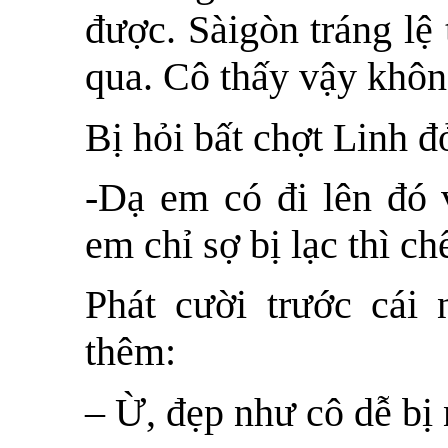
được. Sàigòn tráng lệ
qua. Cô thấy vậy khô
Bị hỏi bất chợt Linh đ
-Dạ em có đi lên đó 
em chỉ sợ bị lạc thì ch
Phát cười trước cái 
thêm:
– Ừ, đẹp như cô dễ bị 