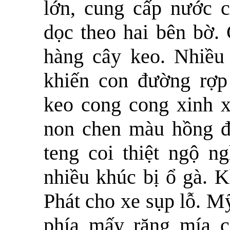
lớn, cung cấp nước c
dọc theo hai bên bờ. 
hàng cây keo. Nhiều
khiến con đường rợp
keo cong cong xinh x
non chen màu hồng đậ
teng coi thiệt ngộ n
nhiều khúc bị ổ gà. K
Phát cho xe sụp lỗ. M
phía mấy rặng mía 