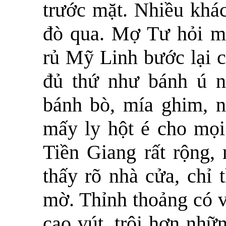
trước mặt. Nhiều khá
đò qua. Mợ Tư hỏi mọ
rủ Mỹ Linh bước lại c
đủ thứ như bánh ú nh
bánh bò, mía ghim,
mấy ly hột é cho mọi
Tiền Giang rất rộng,
thấy rõ nhà cửa, chỉ
mờ. Thỉnh thoảng có v
cao vút, trội hơn nhữ