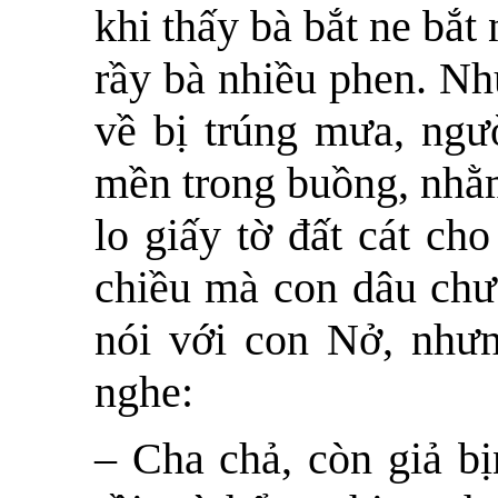
khi thấy bà bắt ne bắ
rầy bà nhiều phen. Nh
về bị trúng mưa, ngư
mền trong buồng, nhằ
lo giấy tờ đất cát ch
chiều mà con dâu chư
nói với con Nở, như
nghe:
– Cha chả, còn giả bị