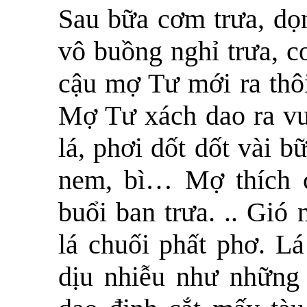
Sau bữa cơm trưa, dọ
vô buồng nghỉ trưa, c
cậu mợ Tư mới ra thôi
Mợ Tư xách dao ra vườ
lá, phơi dốt dốt vài b
nem, bì… Mợ thích c
buổi ban trưa. .. Gió
lá chuối phất phơ. L
dịu nhiễu như nhữn