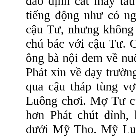
dao định cắt mấy tàu
tiếng động như có ng
cậu Tư, nhưng không 
chú bác với cậu Tư. 
ông bà nội đem về nuô
Phát xin về dạy trườn
qua cậu tháp tùng v
Luông chơi. Mợ Tư cũ
hơn Phát chút đỉnh, 
dưới Mỹ Tho. Mỹ Luô