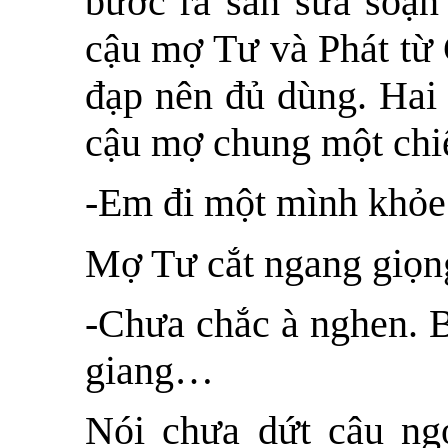
bước ra sân sửa soạn
cậu mợ Tư và Phát từ
đạp nên đủ dùng. Hai
cậu mợ chung một chiế
-Em đi một mình khỏ
Mợ Tư cắt ngang giọng
-Chưa chắc à nghen. B
giang…
Nói chưa dứt câu ngo