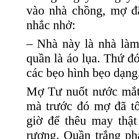
vào nhà chồng, mợ đ
nhắc nhở:
– Nhà này là nhà làm
quần là áo lụa. Thứ đ
các bẹo hình bẹo dạng
Mợ Tư nuốt nước mắt 
mà trước đó mợ đã tố
giờ để thêu may thật
rương. Quần trắng ph