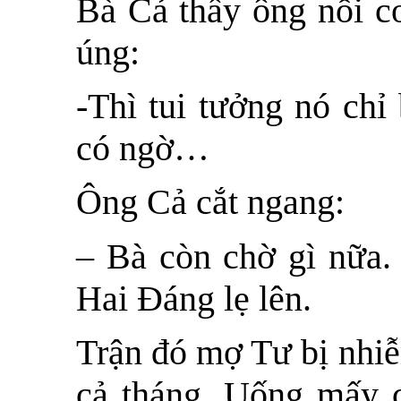
Bà Cả thấy ông nổi c
úng:
-Thì tui tưởng nó chỉ
có ngờ…
Ông Cả cắt ngang:
– Bà còn chờ gì nữa.
Hai Đáng lẹ lên.
Trận đó mợ Tư bị nhiễ
cả tháng. Uống mấy c