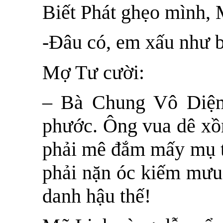
Biết Phát ghẹo mình,
-Đâu có, em xấu như 
Mợ Tư cười:
– Bà Chung Vô Diệ
phước. Ông vua dê x
phải mê đắm mấy mụ t
phải nặn óc kiếm mưu 
danh hậu thế!