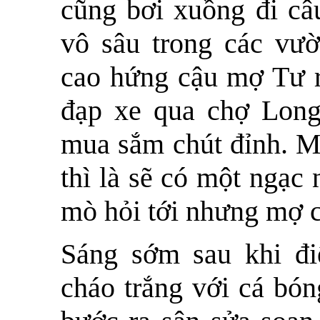
cũng bơi xuồng đi câ
vô sâu trong các vư
cao hứng cậu mợ Tư r
đạp xe qua chợ Lon
mua sắm chút đỉnh. Mợ
thì là sẽ có một ngạc
mò hỏi tới nhưng mợ c
Sáng sớm sau khi đ
cháo trắng với cá bón