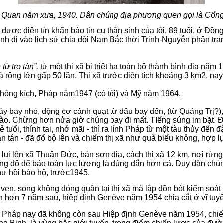
 Quan năm xưa, 1940. Dân chúng địa phương quen gọi là Cổng
ợc điện tín khẩn báo tin cụ thân sinh của tôi, 89 tuổi, ở Đồng 
ianh đi vào lịch sử chia đôi Nam Bắc thời Trịnh-Nguyễn phân t
từ tro tàn”,
từ một thị xã bị triệt hạ toàn bộ thành bình địa năm 
à rộng lớn gấp 50 lần. Thị xã trước diện tích khoảng 3 km2, n
không kích
,
Pháp năm1947 (có tôi) và Mỹ năm 1964.
áy bay nhỏ, động cơ cánh quạt từ đâu bay đến, (từ Quảng Trị?)
 rào. Chừng hơn nửa giờ chúng bay đi mất. TIếng súng im bặt. 
rẻ tuổi, thính tai, nhớ mãi - thì ra lính Pháp từ một tàu thủy đế
n tán - đã đổ bộ lên và chiếm thị xã như quà biếu không, hợp l
 lui lên xã Thuận Đức, bán sơn địa, cách thị xã 12 km, nơi rừng
đụng độ để bảo toàn lực lượng là đúng đắn hơn cả. Duy dân chú
như hồi bảo hộ, trước1945.
, song không đóng quân tại thị xã mà lập đồn bót kiểm soát c
 hơn 7 năm sau, hiệp định Genève năm 1954 chia cắt ở vĩ tuyế
Pháp nay đã không còn sau Hiệp định Genève năm 1954, chiến 
 Binh, là vùng bắc giới tuyến,
trọng điểm chiến lược của đư