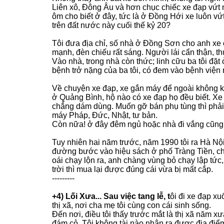
Liên xô, Đông Âu và hơn chục chiếc xe đạp vứt 
ôm cho biết ở đây, tức là ở Đồng Hới xe luôn vứ
trên đất nước này cuối thế kỷ 20?
Tôi đưa địa chỉ, số nhà ở Đồng Sơn cho anh xe ô
mạnh, đèn chiếu rất sáng. Người lái cẩn thận, t
Vào nhà, trong nhà còn thức; linh cữu ba tôi đặt
bệnh trở nặng của ba tôi, có đem vào bệnh viện 
Về chuyện xe đạp, xe gắn máy để ngoài không k
ở Quảng Bình, hộ nào có xe đạp họ đều biết. Xe 
chẳng dám dùng. Muốn gỡ bán phụ tùng thì phải 
máy Pháp, Đức, Nhật, tư bản.
Còn nữa! ở đây đêm ngủ hoặc nhà đi vắng cũng k
Tuy nhiên hai năm trước, năm 1990 tôi ra Hà Nộ
đường bước vào hiệu sách ở phố Tràng Tiền, chỉ t
oái chạy lộn ra, anh chàng vùng bỏ chạy lập tức
trời thì mua lại được đúng cái vừa bị mất cắp.
---------
+4) Lối Xưa... Sau việc tang lễ, t
ôi đi xe đạp x
thị xã, nơi cha mẹ tôi cùng con cái sinh sống.
Đến nơi, điều tôi thấy trước mắt là thị xã năm
đám cỏ. Tôi không tài nào nhận ra được địa điể