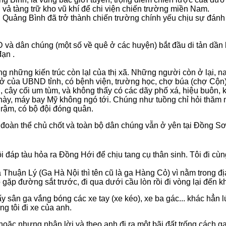
ả tàng trữ kho vũ khí để chi viện chiến trường miền Nam.
ến, Quảng Bình đã trở thành chiến trường chính yếu chịu sự đá
D và dân chúng (một số về quê ở các huyện) bắt đầu di tản dần l
ạn .
những kiến trúc còn lạl của thị xã. Những người còn ở lại, nay
 sở của UBND tỉnh, có bệnh viện, trường học, chợ búa (chợ Cộn)
, cây cối um tùm, và không thấy có các dãy phố xá, hiệu buôn,
 này, máy bay Mỹ không ngó tới. Chúng như tuồng chỉ hỏi thăm
 rậm, có bộ đội đóng quân.
 đoàn thể chủ chốt
và toàn bộ dân chúng vẫn ở yên tại Đồng Sơn
ôi đáp tàu hỏa ra Đồng Hới để chịu tang cụ thân sinh. Tôi đi cù
Thuận Lý (Ga Hà Nội thì tên cũ là ga Hàng Cỏ) vì nằm trong đị
 gặp đường sắt trước, đi qua dưới cầu lòn rồi đi vòng lại đến k
ấy sân ga vắng bóng các xe tay (xe kéo), xe ba gác... khác hẳn
g tôi đi xe của anh.
hoặc nhưng nhận lời và theo anh đi ra một bãi đất trống cách g