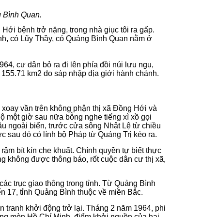
 Bình Quan.
Hới bệnh trở nặng, trong nhà giục tôi ra gấp.
ranh, có Lũy Thầy, có Quảng Bình Quan nằm ở
1964, cư dân bỏ ra đi lên phía đồi núi lưu ngụ,
ay 155.71 km2 do sáp nhập địa giới hành chánh.
, xoay vần trên không phận thị xã Đồng Hới và
Độ một giờ sau nữa bỗng nghe tiếng xì xồ gọi
n đậu ngoài biển, trước cửa sông Nhật Lệ từ chiều
ực sau đó có lính bộ Pháp từ Quảng Trị kéo ra.
 rậm bít kín che khuất. Chính quyền tự biết thực
ng không được thông báo, rốt cuộc dân cư thị xã,
ác trục giao thông trong tỉnh. Từ Quảng Bình
n 17, tỉnh Quảng Bình thuộc về miền Bắc.
tranh khởi động trở lại. Tháng 2 năm 1964, phi
ờng mòn Hồ Chí Minh
,
điểm khởi nguồn của hai