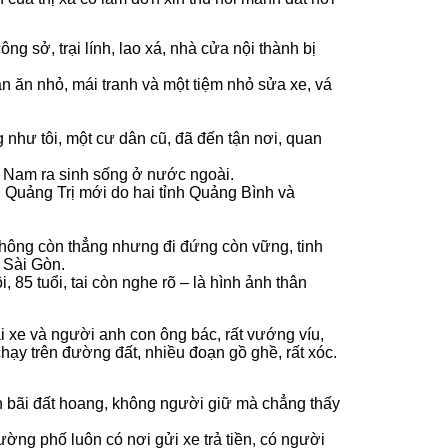
ng sở, trại lính, lao xá, nhà cửa nội thành bị
uán ăn nhỏ, mái tranh và một tiệm nhỏ sửa xe, vá
 như tôi, một cư dân cũ, đã đến tận nơi, quan
ệt Nam ra sinh sống ở nước ngoài.
nh Quảng Trị mới do hai tỉnh Quảng Bình và
không còn thẳng nhưng đi đứng còn vững, tinh
 Sài Gòn.
 85 tuổi, tai còn nghe rõ – là hình ảnh thân
i xe và người anh con ông bác, rất vướng víu,
chạy trên đường đất, nhiều đoạn gồ ghề, rất xóc.
ên bãi đất hoang, không người giữ mà chẳng thấy
ng phố luôn có nơi gửi xe trả tiền, có người