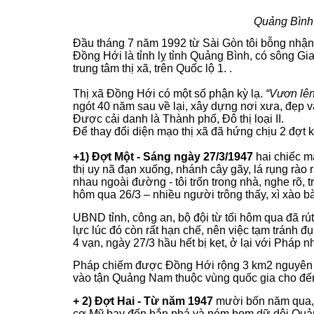
Quảng Bình
Đầu tháng 7 năm 1992 từ Sài Gòn tôi bỗng nhận đư
Đồng Hới là tỉnh lỵ tỉnh Quảng Bình, có sông G
trung tâm thị xã, trên Quốc lộ 1. .
Thị xã Đồng Hới có một số phận kỳ lạ.
“Vươn lên 
ngót 40 năm sau về lại, xây dựng nơi xưa, đẹp v
Được cải danh là Thành phố, Đô thị loại II.
Để thay đổi diện mạo thị xã đã hứng chịu 2 đợt 
+1) Đợt Một - Sáng ngày 27/3/1947
hai chiếc m
thị uy nã đạn xuống, nhánh cây gãy, lá rụng rào
nhau ngoài đường - tôi trốn trong nhà, nghe rõ, t
hôm qua 26/3 – nhiều người trông thấy, xì xào bà
UBND tỉnh, công an, bộ đội từ tối hôm qua đã rút
lực lúc đó còn rất hạn chế, nên việc tạm tránh 
4 vạn, ngày 27/3 hầu hết bị kẹt, ở lại với Pháp 
Pháp chiếm được Đồng Hới rộng 3 km2 nguyên vẹn
vào tận Quảng Nam thuộc vùng quốc gia cho đến
+ 2) Đợt Hai - Từ năm 1947
mười bốn năm qua, 
cơ Mỹ bay đến bắn phá và ném bom dữ dội Quảng