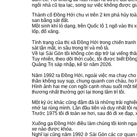
ngôi nhà cũ tọa lạc, song sự việc không được giả
Thành cổ Đồng Hới chu vi trên 2 km phá hủy toàn b
san bằng sát đất.
Một sinh khí ló dạng, trên Quốc lộ 1 ngõ vào thị 
lốp, đổ xăng.
Tình trạng của thị xã Đồng Hới trong chiến tran
sát tận mắt, in sâu trong trí và mô tả.
Về lại Sài Gòn tôi không còn dịp trở lại viếng 
Tuy nhiên, theo dõi thời cuộc, tôi được biết Đồn
Quảng Trị sáp nhập, kể từ năm 2026.
Năm 1992 ra Đồng Hới, ngoài việc ma chay cho c
thần không suy sụp, chung quanh con cháu, họ hà
Hình ảnh hai mẹ con ngồi cạnh nhau suốt một tiến
thương nhất thường gợi lại trong tâm trí tôi.
Một ký ức khác cũng đậm đà là những trải nghiệm
nhớ lại rùng mình. Lần đầu tiên và duy nhất tôi 
Trước 1975 tôi đi toàn xe hơi, sau đó đi xe đạp
Xuống ga Đồng Hới điều làm chúng tôi kinh ngạc
xe nào được khóa.
Nghĩ lại cũng năm 1992 ở Sài Gòn các cơ quan đ