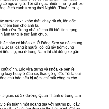
g có người giữ. Tôi rất ngạc nhiên nhưng anh xe
ông lẽ có cảnh tượng thời Nghiêu Thuấn trở lại
 nước cnxh khỏe thật, chạy rất tốt, lên dốc
u thêm tiền cho anh ta.
inh cữu. Trong nhà kể cho tôi biết tình trạng
h ảnh tang lễ thợ ảnh chụp.
 chiếc nào có khóa xe. Ở Đông Sơn và nói chung
Đức lại càng ít người có, dù lấy trộm cũng
 tiêu thụ, mà ở trong Nam thì chỉ dùng xe gắn
chút đỉnh. Lúc vừa dựng và khóa xe bên lề
g loay hoay ở đầu xe, tháo gỡ gì đó. Tôi la oai
 ông chú bảo nếu bị trộm, chỉ mất công ra chợ
gói 5 gian, số 37 đường Quan Thánh ở trung tâm
y biến thành một hoang địa với những bụi cây,
của thị xã có làm đơn xin thu hồi mảnh đất nơi