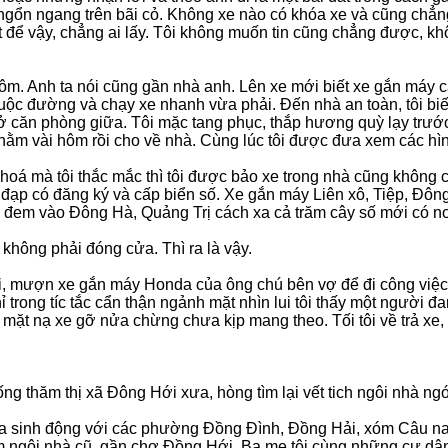
ngổn ngang trên bãi cỏ. Không xe nào có khóa xe và cũng chẳn
t để vậy, chẳng ai lấy. Tôi không muốn tin cũng chẳng được, kh
m. Anh ta nói cũng gần nhà anh. Lên xe mới biết xe gắn máy các
huộc đường và chạy xe nhanh vừa phải. Đến nhà an toàn, tôi biế
 ở căn phòng giữa. Tôi mặc tang phục, thắp hương quỳ lạy trước l
nằm vài hôm rồi cho về nhà. Cùng lúc tôi được đưa xem các hìn
hoá mà tôi thắc mắc thì tôi được bảo xe trong nhà cũng không
đạp có đăng ký và cấp biển số. Xe gắn máy Liên xô, Tiệp, Đông 
đem vào Đông Hà, Quảng Trị cách xa cả trăm cây số mới có nơi
hông phải đóng cửa. Thì ra là vậy.
i, mượn xe gắn máy Honda của ông chú bên vợ để đi công việc 
rong tíc tắc cẩn thận ngảnh mặt nhìn lui tôi thấy một người đan
, mặt nạ xe gỡ nửa chừng chưa kịp mang theo. Tối tôi về trả xe,
uống thăm thị xã Đông Hới xưa, hòng tìm lại vết tich ngôi nhà n
 xưa sinh động với các phường Đồng Đình, Đồng Hải, xóm Câu na
m ngôi nhà cũ, gần chợ Đồng Hới. Ba mẹ tôi cùng những cư dân 