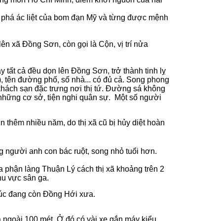
nh phá ác liệt của bom đạn Mỹ và từng được mệnh
ên xã Đồng Sơn, còn gọi là Cộn, vị trí nửa
 tất cả đều dọn lên Đồng Sơn, trở thành tinh lỵ
, tên đường phố, số nhà... có đủ cả. Song phong
 khách sạn đặc trưng nơi thị tứ. Đường sá không
 những cơ sở, tiện nghi quân sự. Một số người
 thêm nhiều năm, do thị xã cũ bị hủy diệt hoàn
ng người anh con bác ruột, song nhỏ tuổi hơn.
a phận làng Thuận Lý cách thị xã khoảng trên 2
hu vực sân ga.
 lúc đang còn Đồng Hới xưa.
a ngoài 100 mét. Ở đó có vài xe gắn máy kiểu