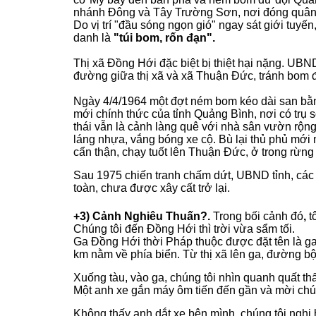
nhánh Đông và Tây Trường Sơn, nơi đóng quân v
Do vị trí "đầu sóng ngọn gió" ngay sát giới tuy
danh là
"túi bom, rốn đạn".
Thị xã Đồng Hới đặc biệt bị thiệt hại nặng. UBN
đường giữa thị xã và xã Thuận Đức, tránh bom đ
Ngày 4/4/1964 một đợt ném bom kéo dài san bằng 
mới chính thức của tỉnh Quảng Bình, nơi có trụ
thái vẫn là cảnh làng quê với nhà sân vườn rộng
láng nhựa, vắng bóng xe cộ. Bù lại thủ phủ mới
cẩn thận, chạy tuốt lên Thuận Đức, ở trong rừng
Sau 1975 chiến tranh chấm dứt, UBND tỉnh,
các
toàn, chưa được xây cất trở lại.
+3) Cảnh Nghiêu Thuấn?.
Trong bối cảnh đó
,
t
Chúng tôi đến Đồng Hới thì trời vừa sẩm tối.
Ga Đồng Hới thời Pháp thuộc được đặt tên là ga 
km nằm về phía biển. Từ thị xã lên ga, đường bộ
Xuống tàu, vào ga, chúng tôi nhìn quanh quất th
Một anh xe gắn máy ôm tiến đến gần và mời chún
Không thấy anh dắt xe bên mình, chúng tôi nghi 