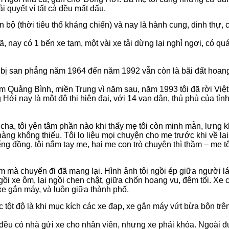
i quyết ví tất cả đều mất dấu.
ộ (thời tiêu thổ kháng chiến) và nay là hành cung, dinh thự, cô
xã, nay có 1 bến xe tạm, một vài xe tải dừng lại nghỉ ngơi, có q
h bị san phẳng năm 1964 đến năm 1992 vẫn còn là bãi đất hoang
thăm Quảng Bình, miền Trung vì năm sau, năm 1993 tôi đã rời Vi
g Hới nay là một đô thị hiện đại, với 14 vạn dân, thủ phủ của tỉ
ha, tôi yên tâm phần nào khi thấy mẹ tôi còn minh mẫn, lưng 
ng không thiếu. Tôi lo liệu mọi chuyện cho mẹ trước khi về lại
g đồng, tôi nắm tay me, hai mẹ con trò chuyện thì thầm – mẹ tôi,
 mà chuyến đi đã mang lại. Hình ảnh tôi ngồi ép giữa người lá
ngồi xe ôm, lại ngồi chen chật, giữa chốn hoang vu, đêm tối. Xe 
, xe gắn máy, và luôn giữa thành phố.
 tột độ là khi mục kích các xe đạp, xe gắn máy vứt bừa bộn tr
ều có nhà gửi xe cho nhân viên, nhưng xe phải khóa. Ngoài đườ