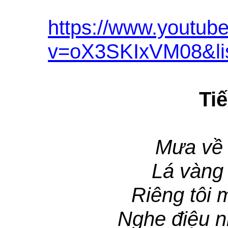
https://www.youtub
v=oX3SKIxVM08&l
Ti
Mưa về 
Lá vàng 
Riêng tôi 
Nghe điệu n