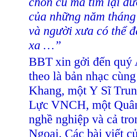
chốn cũ mà tìm lại đ
của những năm tháng 
và người xưa có thể đ
xa …
”
BBT xin gởi đến q
theo là bản nhạc cùng
Khang, một Y Sĩ Tru
Lực VNCH, một Quân 
nghề nghiệp và cả tron
Ngoại. Các bài viết 