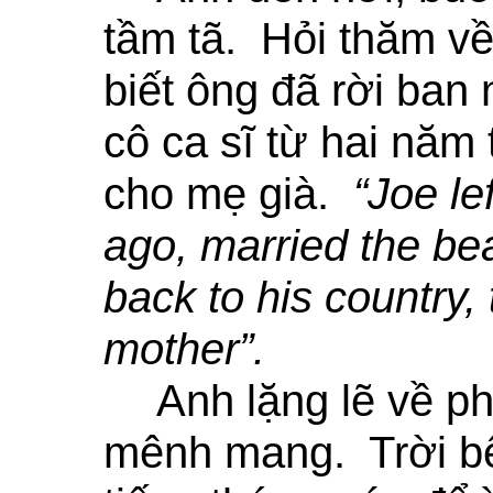
tầm tã. Hỏi thăm v
biết ông đã rời ban 
cô ca sĩ từ hai năm
cho mẹ già.
“Joe le
ago, married the bea
back to his country, 
mother”.
Anh lặng lẽ về p
mênh mang. Trời bê