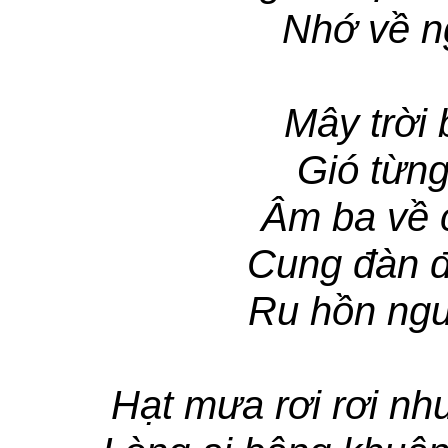
Nhớ về n
Mây trời
Gió từng
Âm ba về 
Cung đàn đ
Ru hồn ngư
Hạt mưa rơi rơi nh