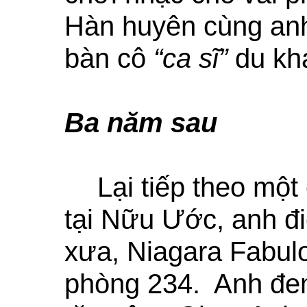
Hàn huyên cùng anh
bàn cô
“ca sĩ”
du kh
Ba năm sau
Lại tiếp theo mộ
tại Nữu Ước, anh đi
xưa, Niagara Fabulo
phòng 234. Anh đem