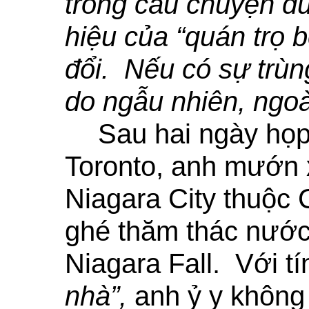
trong câu chuyện d
hiệu của “quán trọ 
đổi. Nếu có sự trùng
do ngẫu nhiên, ngoà
Sau hai ngày họp
Toronto, anh mướn 
Niagara City thuộc 
ghé thăm thác nước 
Niagara Fall. Với t
nhà”,
anh ỷ y không