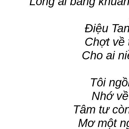
Lòng ai bâng khuâ
Điệu Ta
Chợt về t
Cho ai n
Tôi ngồ
Nhớ về
Tâm tư cò
Mơ một n