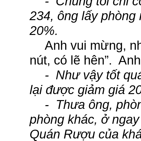
- Chúng tôi chỉ 
234, ông lấy phòng
20%.
Anh vui mừng, nh
nút, có lẽ hên”. Anh
- Như vậy tốt q
lại được giảm giá 
- Thưa ông, phò
phòng khác, ở ngay
Quán Rượu của khá