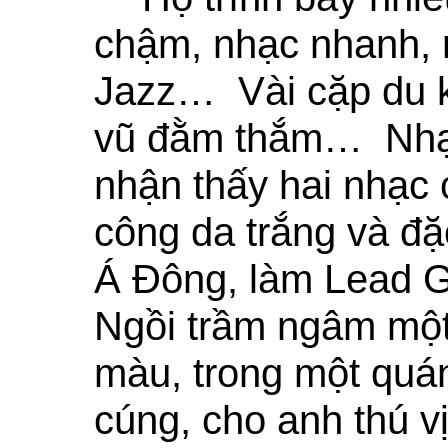
chậm, nhạc nhanh, r
Jazz… Vài cặp du k
vũ đằm thắm… Nhạc
nhận thấy hai nhạc
công da trắng và đặ
Á Ðông, làm Lead Gu
Ngồi trầm ngâm một
màu, trong một quá
cúng, cho anh thú v