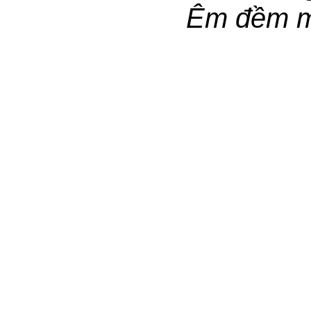
Êm đềm m