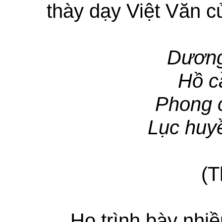
thày dạy Việt Văn c
Dương
Hồ c
Phong 
Lục huy
(Thơ Son
Họ trình bày nhi