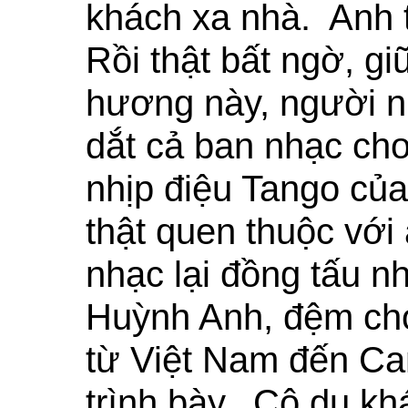
khách xa nhà. Anh 
Rồi thật bất ngờ, g
hương này, người n
dắt cả ban nhạc ch
nhịp điệu Tango c
thật quen thuộc với 
nhạc lại đồng tấu 
Huỳnh Anh, đệm cho
từ Việt Nam đến Ca
trình bày. Cô du kh