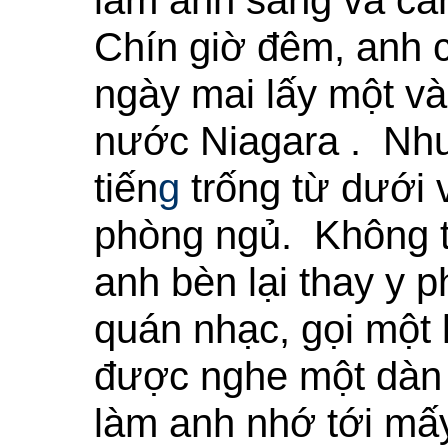
làm ánh sáng và cản
Chín giờ đêm, anh c
ngày mai lấy một v
nước Niagara . Như
tiến
g
trống từ dưới 
phòng ngủ. Không t
anh bèn lại thay y
quán nhạc, gọi một 
được nghe một dàn n
làm anh nhớ tới mấy