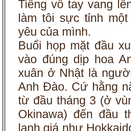
Tiếng vỗ tay vang lên
làm tôi sực tỉnh mộ
yêu của mình.
Buổi họp mặt đầu x
vào đúng dịp hoa A
xuân ở Nhật là ngườ
Anh Đào. Cứ hằng n
từ đầu tháng 3 (ở vù
Okinawa) đến đầu t
lạnh giá như Hokkaid