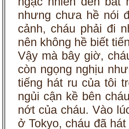
ngạc nhiên đến bất 
nhưng chưa hề nói đ
cảnh, cháu phải đi nh
nên không hề biết tiến
Vậy mà bây giờ, cháu 
còn ngọng nghịu như
tiếng hát ru của tôi 
ngủi cận kề bên cháu
nớt của cháu. Vào lú
ở Tokyo, cháu đã hát