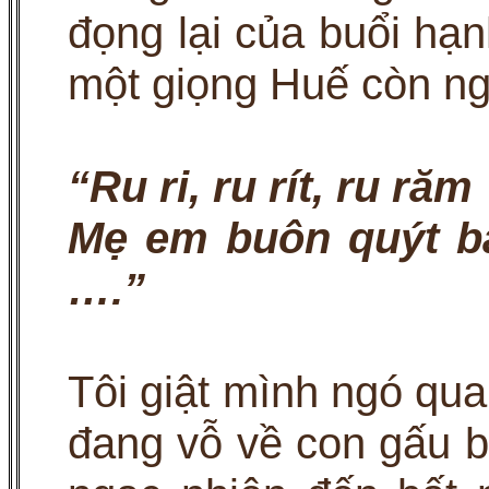
đọng lại của buổi hạn
một giọng Huế còn ng
“Ru ri, ru rít, ru răm
Mẹ em buôn quýt b
….”
Tôi giật mình ngó qua
đang vỗ về con gấu b