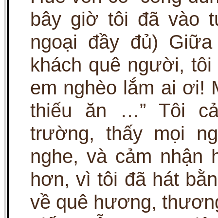
bây giờ tôi đã vào 
ngoại đầy đủ) Giữa
khách quê người, tôi
em nghèo lắm ai ơi! 
thiếu ăn …” Tôi c
trường, thấy mọi n
nghe, và cảm nhận 
hơn, vì tôi đã hát b
về quê hương, thươn