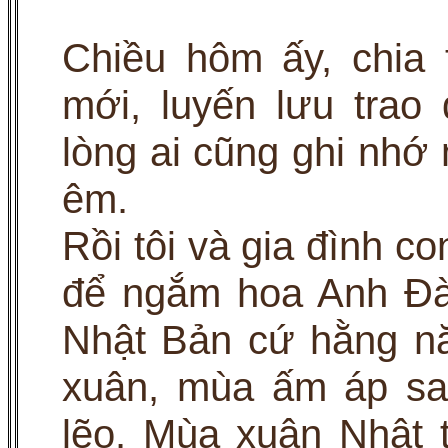
Chiều hôm ấy, chia
mới, luyến lưu trao 
lòng ai cũng ghi nhớ 
êm.
Rồi tôi và gia đình co
để ngắm hoa Anh Đà
Nhật Bản cứ hằng n
xuân, mùa ấm áp sa
lẽo. Mùa xuân Nhật 