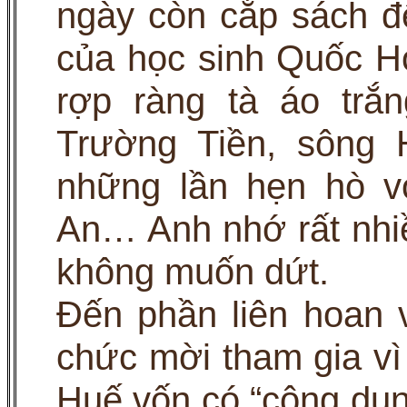
ngày còn cắp sách đ
của học sinh Quốc H
rợp ràng tà áo trắ
Trường Tiền, sông 
những lần hẹn hò vớ
An… Anh nhớ rất nhi
không muốn dứt.
Đến phần liên hoan 
chức mời tham gia vì
Huế vốn có “công dun