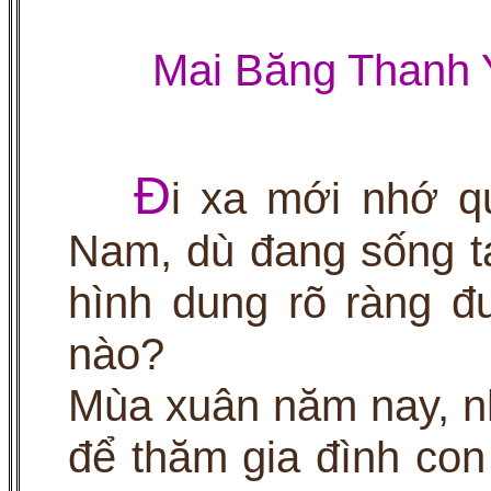
Mai Băng Thanh 
Đ
i xa mới nhớ 
Nam
, dù đang sống t
hình dung rõ ràng 
nào?
Mùa xuân năm nay, nh
để thăm gia đình con