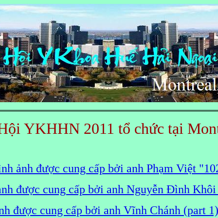
 Hội YKHHN 2011 tổ chức tại Mo
nh ảnh được cung cấp bởi anh Phạm Việt "10
ảnh được cung cấp bởi anh Nguyễn Đình Khôi
nh được cung cấp bởi anh Vĩnh Chánh (part 1)