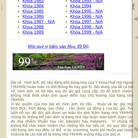
Khóa 1983
Khóa 1993 - N/A
Khóa 1984
Khóa 1994
Khóa 1985
Khóa 1995 - N/A
Khóa 1986
Khóa 1996 - N/A
Khóa 1987 - N/A
Khóa 1997 - N/A
Khóa 1988
Khóa 1998 - N/A
Khóa 1989
Khóa 1999 - N/A
Mời quý vị bấm vào Mục 99 Độ
Bài vở , hình ảnh, dữ liệu đăng trên trang nhà của Y Khoa Huế Hải Ngoại
(YKHHN) hoàn toàn có tính thông tin hay giải trí. Nội dung của tất cả bài
vở, hình ảnh, và dữ liệu này do tác giả cung cấp, do đó trách nhiệm,
không nhất thiết phản ánh quan điểm hay chủ trương của trang nhà
YKHHN.
Vì tác quyền của mọi bài vở, hình ảnh, dữ liệu… thuộc về tác giả, mọi
trích dịch, trích đăng, sao chép… cần được sự đồng ý của tác giả. Tuy
luôn nỗ lực để độc giả được an toàn khi ghé thăm trang nhà YKHHN,
chúng tôi không thể bảo đảm là trang nhà này hoàn toàn tránh được các
đe dọa nhiễm khuẫn hay các adwares hay malwares… Vì chúng tôi
không thể chịu trách nhiệm cho những tổn hại nếu có, xin quý độc giả
cẩn trọng làm mọi điều có thể, ví dụ scanning, trước khi muốn sao chép,
hoặc/và tải các bài vở từ trang nhà YKHHN xuống máy của quý vị.