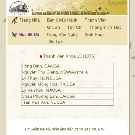
Trang Nhà
Ban Chấp Hành
Thành Viên
Ghi ơn
Tôn Chỉ
Thông Tin Y Học
Mục 99 Độ
Trang Văn Nghệ
Sinh Hoạt
Liên Lạc
Thành viên Khóa 15 (1975)
Hồng Bình, CA/USA
Nguyễn Thu Giang, NSW/Australia
Lý Thúy Hà, NJ/USA
Nguyễn Mộng Hoa, TX/USA
Lý Văn Kim, NJ/USA
Châu Phương Lan, CA/USA
Trần Văn Vân, NJ/USA
Tìm kiếm bài vở, hình ảnh trên trang web YKHHN