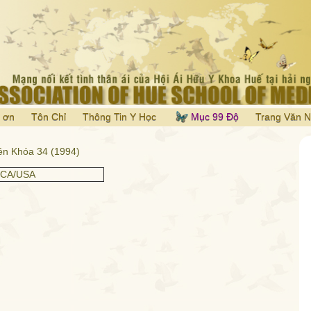
 ơn
Tôn Chỉ
Thông Tin Y Học
Mục 99 Độ
Trang Văn 
ên Khóa 34 (1994)
 CA/USA