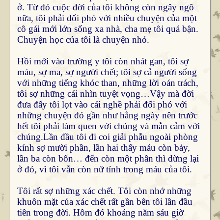
ở. Từ đó cuộc đời của tôi không còn ngây ngô
nữa, tôi phải đối phó với nhiều chuyện của một
cô gái mới lớn sống xa nhà, cha mẹ tôi quá bận.
Chuyện học của tôi là chuyện nhỏ.
Hồi mới vào trường y tôi còn nhát gan, tôi sợ
máu, sợ ma, sợ người chết; tôi sợ cả người sống
với những tiếng khóc than, những lời oán trách,
tôi sợ những cái nhìn tuyệt vọng…Vậy mà đời
đưa đẩy tôi lọt vào cái nghề phải đối phó với
những chuyện đó gần như hằng ngày nên trước
hết tôi phải làm quen với chúng và mẫn cảm với
chúng.Lần đầu tôi đi coi giải phẫu ngoài phòng
kính sợ mười phần, lần hai thấy máu còn bảy,
lần ba còn bốn… đến còn một phần thì dừng lại
ở đó, vì tôi vẫn còn nữ tính trong máu của tôi.
Tôi rất sợ những xác chết. Tôi còn nhớ những
khuôn mặt của xác chết rất gần bên tôi lần đầu
tiên trong đời. Hôm đó khoảng năm sáu giờ