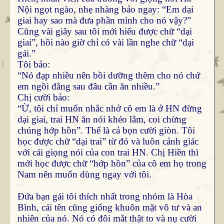
Nội ngọt ngào, nhẹ nhàng bảo ngay: “Em dại
giai hay sao mà đưa phần mình cho nó vậy?”
Cũng vài giây sau tôi mới hiểu được chữ “dại
giai”, hồi nào giờ chỉ có vài lần nghe chữ “dại
gái.”
Tôi bảo:
“Nó đạp nhiều nên bồi dưỡng thêm cho nó chứ
em ngồi đằng sau đâu cần ăn nhiều.”
Chị cười bảo:
“Ừ, tôi chỉ muốn nhắc nhở cô em là ở HN đừng
dại giai, trai HN ăn nói khéo lắm, coi chừng
chúng hớp hồn”. Thế là cả bọn cười giòn. Tôi
học được chữ “dại trai” từ đó và luôn cảnh giác
với cái giọng nói của con trai HN. Chị Hiền thì
mới học được chữ “hớp hồn” của cô em họ trong
Nam nên muốn dùng ngay với tôi.
Đứa bạn gái tôi thích nhất trong nhóm là Hòa
Bình, cái tên cũng giống khuôn mặt vô tư và an
nhiên của nó. Nó có đôi mắt thật to và nụ cười