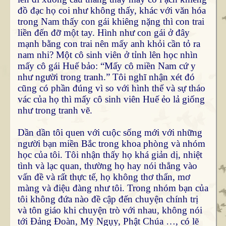
đồ đạc họ coi như không thấy, khác với văn hóa
trong Nam thấy con gái khiêng nặng thì con trai
liền đến đỡ một tay. Hình như con gái ở đây
mạnh bằng con trai nên mấy anh khỏi cần tỏ ra
nam nhi? Một cô sinh viên ở tỉnh lên học nhìn
mấy cô gái Huế bảo: “Mấy cô miền Nam cứ y
như người trong tranh.” Tôi nghĩ nhận xét đó
cũng có phần đúng vì so với hình thể và sự tháo
vác của họ thì mấy cô sinh viên Huế ẻo lả giống
như trong tranh vẽ.
Dần dần tôi quen với cuộc sống mới với những
người bạn miền Bắc trong khoa phòng và nhóm
học của tôi. Tôi nhận thấy họ khá giản dị, nhiệt
tình và lạc quan, thường họ hay nói thẳng vào
vấn đề và rất thực tế, họ không thơ thẩn, mơ
màng và điệu đàng như tôi. Trong nhóm bạn của
tôi không đứa nào đề cập đến chuyện chính trị
và tôn giáo khi chuyện trò với nhau, không nói
tới Đảng Đoàn, Mỹ Ngụy, Phật Chúa …, có lẽ