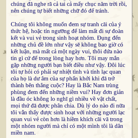
chúng đã nghe rã cả tai cả mấy chục năm trời rồi,
nên chúng tự biết những chữ đó để tránh.
Chúng tôi không muốn đem sự tranh cãi của ý
thức hệ, hoặc tín ngưỡng để làm mất đi sự đoàn
kết và vui vẻ trong sinh hoạt nhóm. Đụng đến
những chủ đề lớn như vậy sẽ không bao giờ có
kết luận, mà mất cả một ngày vui, thôi đứa nào
tin gì cứ để trong lòng hay hơn. Tôi may mắn
gặp những người bạn biết điều như vậy. Đôi lúc
tôi tự hỏi có phải sự nhiệt tình và tính lạc quan
của họ là dư âm của sự phấn khởi khi đã trở
thành bên thắng cuộc? Hay là Bắc Nam trùng
phùng đem đến những niềm vui? Hay đơn giản
là đầu óc không lo nghĩ gì nhiều về vật chất,
mọi thứ đã được phân chia. Dù lý do nào đi nữa
tôi vẫn thấy được sinh hoạt với những người lạc
quan vui vẻ còn hơn là hiềm khích cãi vã trong
một nhóm người mà chỉ có một mình tôi là dân
miền nam.