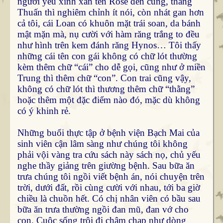
người yêu xinh xắn tên Rose đến cùng, thằng
Thuấn thì nghiêm chỉnh ít nói, còn nhát gan hơn
cả tôi, cái Loan có khuôn mặt trái soan, da bánh
mật mặn mà, nụ cười với hàm răng trắng to đều
như hình trên kem đánh răng Hynos… Tôi thấy
những cái tên con gái không có chữ lót thường
kèm thêm chữ “cái” cho dễ gọi, cũng như ở miền
Trung thì thêm chữ “con”. Con trai cũng vậy,
không có chữ lót thì thương thêm chữ “thằng”
hoặc thêm một đặc điểm nào đó, mặc dù không
có ý khinh rẻ.
Những buổi thực tập ở bệnh viện Bạch Mai của
sinh viên cận lâm sàng như chúng tôi không
phải vội vàng tra cứu sách này sách nọ, chủ yếu
nghe thầy giảng trên giường bệnh. Sau bữa ăn
trưa chúng tôi ngồi viết bệnh án, nói chuyện trên
trời, dưới đất, rồi cùng cười với nhau, tới ba giờ
chiều là chuồn hết. Có chị nhân viên có bầu sau
bữa ăn trưa thường ngồi đan mũ, đan vớ cho
con. Cuộc sống trôi đi chậm chạp như dòng