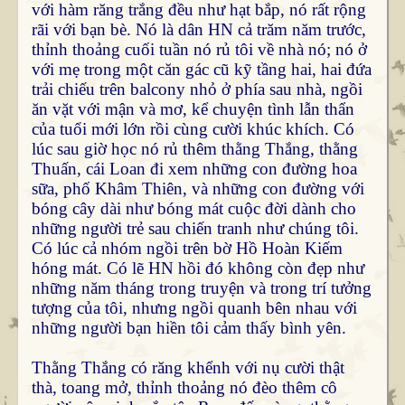
với hàm răng trắng đều như hạt bắp, nó rất rộng
rãi với bạn bè. Nó là dân HN cả trăm năm trước,
thỉnh thoảng cuối tuần nó rủ tôi về nhà nó; nó ở
với mẹ trong một căn gác cũ kỹ tầng hai, hai đứa
trải chiếu trên balcony nhỏ ở phía sau nhà, ngồi
ăn vặt với mận và mơ, kể chuyện tình lẫn thẩn
của tuổi mới lớn rồi cùng cười khúc khích. Có
lúc sau giờ học nó rủ thêm thằng Thắng, thằng
Thuấn, cái Loan đi xem những con đường hoa
sữa, phố Khâm Thiên, và những con đường với
bóng cây dài như bóng mát cuộc đời dành cho
những người trẻ sau chiến tranh như chúng tôi.
Có lúc cả nhóm ngồi trên bờ Hồ Hoàn Kiếm
hóng mát. Có lẽ HN hồi đó không còn đẹp như
những năm tháng trong truyện và trong trí tưởng
tượng của tôi, nhưng ngồi quanh bên nhau với
những người bạn hiền tôi cảm thấy bình yên.
Thằng Thắng có răng khểnh với nụ cười thật
thà, toang mở, thỉnh thoảng nó đèo thêm cô