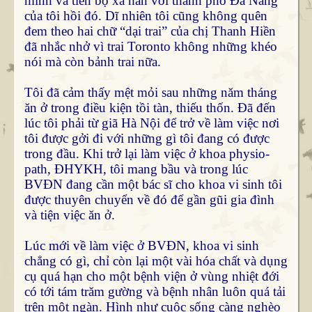
minh và tiến bộ xa hẳn với thành phố Đà Nẵng
của tôi hồi đó. Dĩ nhiên tôi cũng không quên
đem theo hai chữ “dại trai” của chị Thanh Hiền
đã nhắc nhở vì trai Toronto không những khéo
nói mà còn bảnh trai nữa.
Tôi đã cảm thấy mệt mỏi sau những năm tháng
ăn ở trong điều kiện tồi tàn, thiếu thốn. Đã đến
lúc tôi phải từ giã Hà Nội để trở về làm việc nơi
tôi được gởi đi với những gì tôi đang có được
trong đầu. Khi trở lại làm việc ở khoa physio-
path, ĐHYKH, tôi mang bầu và trong lúc
BVĐN đang cần một bác sĩ cho khoa vi sinh tôi
được thuyên chuyển về đó để gần gũi gia đình
và tiện việc ăn ở.
Lúc mới về làm việc ở BVĐN, khoa vi sinh
chẳng có gì, chỉ còn lại một vài hóa chất và dụng
cụ quá hạn cho một bệnh viện ở vùng nhiệt đới
có tới tám trăm gường và bệnh nhân luôn quá tải
trên một ngàn. Hình như cuộc sống càng nghèo