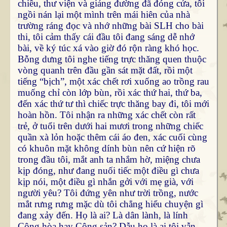
chiều, thư viện và giảng đường đã đóng cửa, tôi
ngồi nán lại một mình trên mái hiên của nhà
trường ráng đọc và nhớ những bài SLH cho bài
thi, tôi cảm thấy cái đầu tôi đang sáng dễ nhớ
bài, về ký túc xá vào giờ đó rộn ràng khó học.
Bỗng dưng tôi nghe tiếng trực thăng quen thuộc
vòng quanh trên đầu gần sát mặt đất, rồi một
tiếng “bịch”, một xác chết rơi xuống ao trồng rau
muống chỉ còn lớp bùn, rồi xác thứ hai, thứ ba,
đến xác thứ tư thì chiếc trực thăng bay đi, tôi mới
hoàn hồn. Tôi nhận ra những xác chết còn rất
trẻ, ở tuổi trên dưới hai mươi trong những chiếc
quần xà lỏn hoặc thêm cái áo đen, xác cuối cùng
có khuôn mặt không dính bùn nên cứ hiện rõ
trong đầu tôi, mắt anh ta nhắm hờ, miệng chưa
kịp đóng, như đang nuối tiếc một điều gì chưa
kịp nói, một điều gì nhắn gởi với mẹ già, với
người yêu? Tôi đứng yên như trời trồng, nước
mắt rưng rưng mặc dù tôi chẳng hiểu chuyện gì
đang xảy đến. Họ là ai? Là dân lành, là lính
Cộng hòa hay Cộng sản? Dẫu họ là ai tôi vẫn