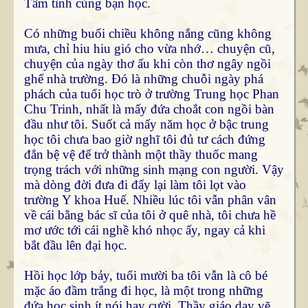
Tâm tình cùng bạn học.
Có những buổi chiều không nắng cũng không
mưa, chỉ hiu hiu gió cho vừa nhớ… chuyện cũ,
chuyện của ngày thơ ấu khi còn thơ ngây ngồi
ghế nhà trường. Đó là những chuỗi ngày phá
phách của tuổi học trò ở trường Trung học Phan
Chu Trinh, nhất là mấy đứa choắt con ngồi bàn
đầu như tôi. Suốt cả mấy năm học ở bậc trung
học tôi chưa bao giờ nghĩ tôi đủ tư cách đứng
đắn bệ vệ để trở thành một thầy thuốc mang
trọng trách với những sinh mạng con người. Vậy
mà dòng đời đưa đi đẩy lại làm tôi lọt vào
trường Y khoa Huế. Nhiều lúc tôi vẫn phân vân
về cái bằng bác sĩ của tôi ở quê nhà, tôi chưa hề
mơ ước tới cái nghề khó nhọc ấy, ngay cả khi
bắt đầu lên đại học.
Hồi học lớp bảy, tuổi mười ba tôi vẫn là cô bé
mặc áo đầm trắng đi học, là một trong những
đứa học sinh ít nói hay cười. Thầy giáo dạy vẽ