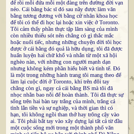
để rồi mỗi đứa mỗi một đàng trên đường đời vạn
nẻo. Cái bằng bác sĩ đó sau nầy được làm văn
bằng tương đương với bằng cử nhân khoa học
để tôi có thể đi học lại hoặc xin việc ở Toronto.
Tôi cảm thấy phần thực tập lâm sàng của mình
còn nhiều thiếu sót nên chẳng có gì thắc mắc
hoặc nuối tiếc, nhưng những chuyện đời tôi học
được ở cái bằng đó quả là hữu dụng, tôi đã được
huấn luyện hai chữ khổ và nhẫn từ một xã hội
nghèo nàn, với những con người mạnh dạn
nhưng không kém phần hiểu biết và tinh tế. Đó
là một trong những hành trang tôi mang theo để
làm lại cuộc đời ở Toronto, khi trên đôi tay
chẳng còn gì, ngay cả cái bằng BS mà tôi đã
nhọc nhằn bao nỗi để hoàn thành. Tôi đã thực sự
sống trên hai bàn tay trắng của mình, trắng cả
tình lẫn tiền và sự nghiệp, và thời gian thì có
hạn, tôi không ngồi than thở hay trông cậy vào
ai. Tôi phải bắt tay vào xây dựng lại tất cả từ đầu
một cuộc sống mới trong một thành phố văn