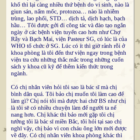
khổ thì lại càng nhiều thứ bệnh do vi sinh, nào là
giun sán, nấm mốc, protozoa… nào là nhiễm
trùng, lao phổi, STD… dịch tả, dịch hạch, bạch
hầu… Tôi được gởi đi công tác và đào tạo ngắn
ngày ở các bệnh viện tuyến cao hơn như Chợ
Rẫy và Bạch Mai, viện Pasteur SG, có lúc là của
WHO tổ chức ở SG. Lúc có ít thì giờ rảnh rỗi ở
khoa phòng là tôi đến thư viện ngay trong bệnh
viện tra cứu những thắc mắc trong những cuốn
sách y khoa cũ kỹ để thêm kiến thức trong
ngành.
Có chị nhân viên hỏi tôi sao là bác sĩ mà chị
bình dân quá. Tôi bảo chị muốn tôi làm cao để
làm gì? Chị nói tôi mà được hai chữ BS như chị
là tôi sẽ có nhiều chuyện làm để người ta nể
nang hơn. Chị khác thì bảo mới gặp tôi chị
tưởng tôi là bác sĩ miền Bắc, tôi hỏi tại sao chị
nghĩ vậy, chị bảo vì con cháu ông lớn mới được
về đây. Có chị nhân viên khoa phòng khác thì