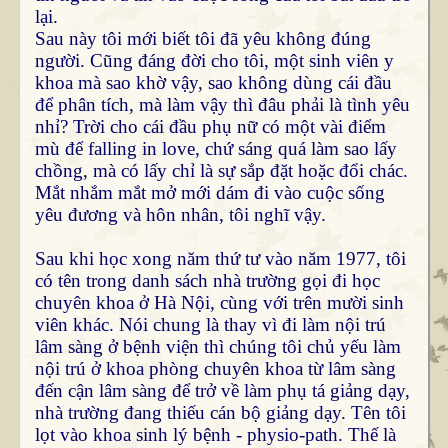
lại.
Sau này tôi mới biết tôi đã yêu không đúng
người. Cũng đáng đời cho tôi, một sinh viên y
khoa mà sao khờ vậy, sao không dùng cái đầu
để phân tích, mà làm vậy thì đâu phải là tình yêu
nhỉ? Trời cho cái đầu phụ nữ có một vài điểm
mù để falling in love, chứ sáng quá làm sao lấy
chồng, mà có lấy chỉ là sự sắp đặt hoặc đổi chác.
Mắt nhắm mắt mở mới dám đi vào cuộc sống
yêu đương và hôn nhân, tôi nghĩ vậy.
Sau khi học xong năm thứ tư vào năm 1977, tôi
có tên trong danh sách nhà trường gọi đi học
chuyên khoa ở Hà Nội, cùng với trên mười sinh
viên khác. Nói chung là thay vì đi làm nội trú
lâm sàng ở bệnh viện thì chúng tôi chủ yếu làm
nội trú ở khoa phòng chuyên khoa từ lâm sàng
đến cận lâm sàng để trở về làm phụ tá giảng dạy,
nhà trường đang thiếu cán bộ giảng dạy. Tên tôi
lọt vào khoa sinh lý bệnh - physio-path. Thế là