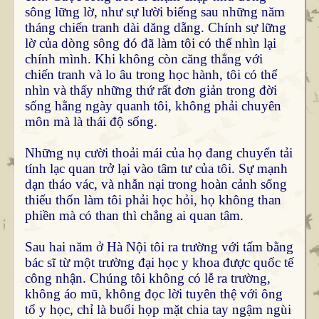
sông lững lờ, như sự lười biếng sau những năm
tháng chiến tranh dài dăng dẵng. Chính sự lững
lờ của dòng sông đó đã làm tôi có thể nhìn lại
chính mình. Khi không còn căng thẳng với
chiến tranh và lo âu trong học hành, tôi có thể
nhìn và thấy những thứ rất đơn giản trong đời
sống hằng ngày quanh tôi, không phải chuyên
môn mà là thái độ sống.
Những nụ cười thoải mái của họ đang chuyển tải
tính lạc quan trở lại vào tâm tư của tôi. Sự mạnh
dạn tháo vác, và nhẫn nại trong hoàn cảnh sống
thiếu thốn làm tôi phải học hỏi, họ không than
phiền mà có than thì chẳng ai quan tâm.
Sau hai năm ở Hà Nội tôi ra trường với tấm bằng
bác sĩ từ một trường đại học y khoa được quốc tế
công nhận. Chúng tôi không có lễ ra trường,
không áo mũ, không đọc lời tuyên thệ với ông
tổ y học, chỉ là buổi họp mặt chia tay ngậm ngùi