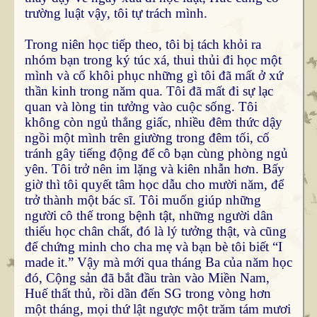
trường luật vậy, tôi tự trách mình.
Trong niên học tiếp theo, tôi bị tách khỏi ra
nhóm bạn trong ký túc xá, thui thủi đi học một
mình và cố khôi phục những gì tôi đã mất ở xứ
thần kinh trong năm qua. Tôi đã mất đi sự lạc
quan và lòng tin tưởng vào cuộc sống. Tôi
không còn ngủ thẳng giấc, nhiều đêm thức dậy
ngồi một mình trên giường trong đêm tối, cố
tránh gây tiếng động để cô bạn cùng phòng ngủ
yên. Tôi trở nên im lặng và kiên nhẫn hơn. Bấy
giờ thì tôi quyết tâm học dẫu cho mười năm, để
trở thành một bác sĩ. Tôi muốn giúp những
người cô thế trong bệnh tật, những người dân
thiếu học chân chất, đó là lý tưởng thật, và cũng
để chứng minh cho cha mẹ và bạn bè tôi biết “I
made it.” Vậy mà mới qua tháng Ba của năm học
đó, Cộng sản đã bắt đầu tràn vào Miền Nam,
Huế thất thủ, rồi dần đến SG trong vòng hơn
một tháng, mọi thứ lật ngược một trăm tám mươi