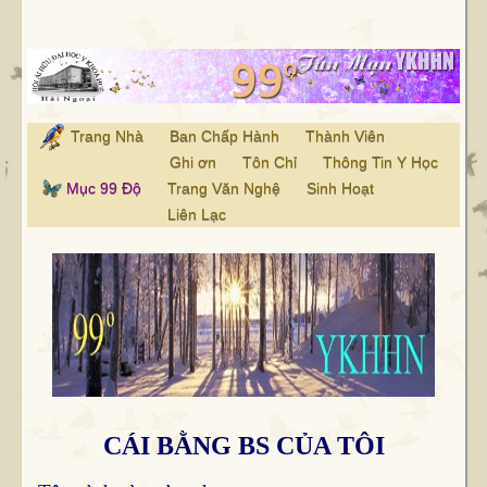
Trang Nhà
Ban Chấp Hành
Thành Viên
Ghi ơn
Tôn Chỉ
Thông Tin Y Học
Mục 99 Độ
Trang Văn Nghệ
Sinh Hoạt
Liên Lạc
CÁI BẰNG BS CỦA TÔI