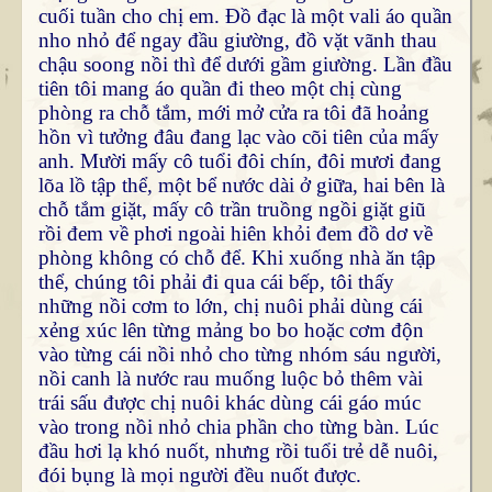
cuối tuần cho chị em. Đồ đạc là một vali áo quần
nho nhỏ để ngay đầu giường, đồ vặt vãnh thau
chậu soong nồi thì để dưới gầm giường. Lần đầu
tiên tôi mang áo quần đi theo một chị cùng
phòng ra chỗ tắm, mới mở cửa ra tôi đã hoảng
hồn vì tưởng đâu đang lạc vào cõi tiên của mấy
anh. Mười mấy cô tuổi đôi chín, đôi mươi đang
lõa lồ tập thể, một bể nước dài ở giữa, hai bên là
chỗ tắm giặt, mấy cô trần truồng ngồi giặt giũ
rồi đem về phơi ngoài hiên khỏi đem đồ dơ về
phòng không có chỗ để. Khi xuống nhà ăn tập
thể, chúng tôi phải đi qua cái bếp, tôi thấy
những nồi cơm to lớn, chị nuôi phải dùng cái
xẻng xúc lên từng mảng bo bo hoặc cơm độn
vào từng cái nồi nhỏ cho từng nhóm sáu người,
nồi canh là nước rau muống luộc bỏ thêm vài
trái sấu được chị nuôi khác dùng cái gáo múc
vào trong nồi nhỏ chia phần cho từng bàn. Lúc
đầu hơi lạ khó nuốt, nhưng rồi tuổi trẻ dễ nuôi,
đói bụng là mọi người đều nuốt được.