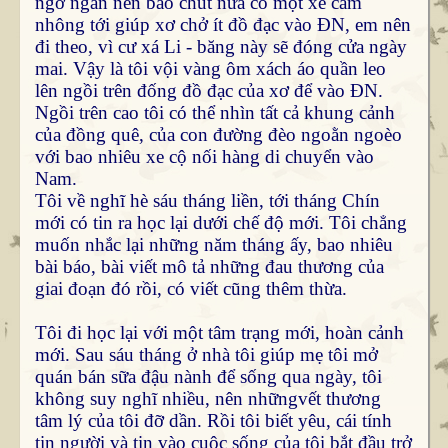
ngớ ngẩn nên bảo chút nữa có một xe cam
nhông tới giúp xơ chở ít đồ đạc vào ĐN, em nên
đi theo, vì cư xá Li - băng này sẽ đóng cửa ngày
mai. Vậy là tôi vội vàng ôm xách áo quần leo
lên ngồi trên đống đồ đạc của xơ để vào ĐN.
Ngồi trên cao tôi có thể nhìn tất cả khung cảnh
của đồng quê, của con đường đèo ngoằn ngoèo
với bao nhiêu xe cộ nối hàng di chuyển vào
Nam.
Tôi về nghĩ hè sáu tháng liền, tới tháng Chín
mới có tin ra học lại dưới chế độ mới. Tôi chẳng
muốn nhắc lại những năm tháng ấy, bao nhiêu
bài báo, bài viết mô tả những đau thương của
giai đoạn đó rồi, có viết cũng thêm thừa.
Tôi đi học lại với một tâm trạng mới, hoàn cảnh
mới. Sau sáu tháng ở nhà tôi giúp mẹ tôi mở
quán bán sữa đậu nành để sống qua ngày, tôi
không suy nghĩ nhiều, nên nhữngvết thương
tâm lý của tôi đỡ dần. Rồi tôi biết yêu, cái tính
tin người và tin vào cuộc sống của tôi bắt đầu trở