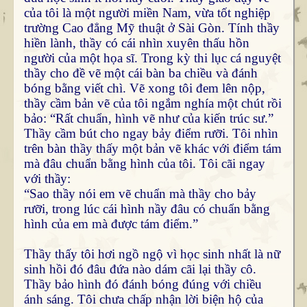
của tôi là một người miền Nam, vừa tốt nghiệp
trường Cao đẳng Mỹ thuật ở Sài Gòn. Tính thầy
hiền lành, thầy có cái nhìn xuyên thấu hồn
người của một họa sĩ. Trong kỳ thi lục cá nguyệt
thầy cho đề vẽ một cái bàn ba chiều và đánh
bóng bằng viết chì. Vẽ xong tôi đem lên nộp,
thầy cầm bản vẽ của tôi ngắm nghía một chút rồi
bảo: “Rất chuẩn, hình vẽ như của kiến trúc sư.”
Thầy cầm bút cho ngay bảy điểm rưỡi. Tôi nhìn
trên bàn thầy thấy một bản vẽ khác với điểm tám
mà đâu chuẩn bằng hình của tôi. Tôi cãi ngay
với thầy:
“Sao thầy nói em vẽ chuẩn mà thầy cho bảy
rưỡi, trong lúc cái hình nầy đâu có chuẩn bằng
hình của em mà được tám điểm.”
Thầy thấy tôi hơi ngồ ngộ vì học sinh nhất là nữ
sinh hồi đó đâu đứa nào dám cãi lại thầy cô.
Thầy bảo hình đó đánh bóng đúng với chiều
ánh sáng. Tôi chưa chấp nhận lời biện hộ của