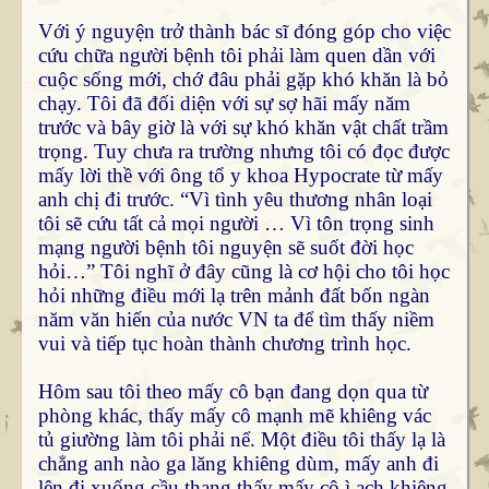
Với ý nguyện trở thành bác sĩ đóng góp cho việc
cứu chữa người bệnh tôi phải làm quen dần với
cuộc sống mới, chớ đâu phải gặp khó khăn là bỏ
chạy. Tôi đã đối diện với sự sợ hãi mấy năm
trước và bây giờ là với sự khó khăn vật chất trầm
trọng. Tuy chưa ra trường nhưng tôi có đọc được
mấy lời thề với ông tổ y khoa Hypocrate từ mấy
anh chị đi trước. “Vì tình yêu thương nhân loại
tôi sẽ cứu tất cả mọi người … Vì tôn trọng sinh
mạng người bệnh tôi nguyện sẽ suốt đời học
hỏi…” Tôi nghĩ ở đây cũng là cơ hội cho tôi học
hỏi những điều mới lạ trên mảnh đất bốn ngàn
năm văn hiến của nước VN ta để tìm thấy niềm
vui và tiếp tục hoàn thành chương trình học.
Hôm sau tôi theo mấy cô bạn đang dọn qua từ
phòng khác, thấy mấy cô mạnh mẽ khiêng vác
tủ giường làm tôi phải nể. Một điều tôi thấy lạ là
chẳng anh nào ga lăng khiêng dùm, mấy anh đi
lên đi xuống cầu thang thấy mấy cô ì ạch khiêng