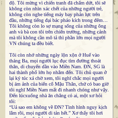
độ. Tôi mừng vì chiến tranh đã chấm dứt, tôi sẽ
không còn nhìn xác chết của những người trẻ,
không còn nghe tiếng máy bay phản lực trên
đầu, những tiếng đại bác pháo kích trong đêm…
Tôi không còn lo sợ mạng sống của những ông
anh và bà con tôi trên chiến trường, những cảnh
mà tôi không cần mô tả thì phần lớn mọi người
VN chúng ta đều biết.
Tôi còn nhớ những ngày lộn xộn ở Huế vào
tháng Ba, mọi người lục đục tìm đường thoát
thân, di chuyển dần vào Miền Nam. ĐN, SG là
hai thành phố lớn họ nhắm đến. Tôi chủ quan ở
lại ký túc xá chờ xem, tôi nghĩ chắc mọi người
bị ám ảnh của biến cố Mậu Thân, chứ có bao giờ
tôi nghĩ Miền Nam mất đi nhanh chóng như vậy.
Đến lúcxuống nhà ăn chẳng có ai, một xơ hỏi
tôi:
“Uả sao em không về ĐN? Tình hình nguy kịch
lắm rồi, mọi người di tản hết.” Xơ thấy tôi hơi