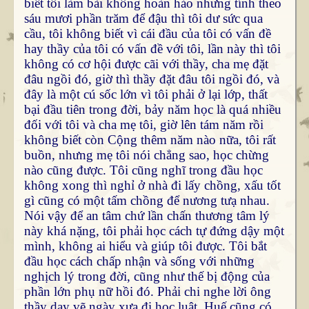
biết tôi làm bài không hoàn hảo nhưng tính theo
sáu mươi phần trăm để đậu thì tôi dư sức qua
cầu, tôi không biết vì cái đầu của tôi có vấn đề
hay thầy của tôi có vấn đề với tôi, lần này thì tôi
không có cơ hội được cãi với thầy, cha mẹ đặt
đâu ngồi đó, giờ thì thầy đặt đâu tôi ngồi đó, và
đây là một cú sốc lớn vì tôi phải ở lại lớp, thất
bại đầu tiên trong đời, bảy năm học là quá nhiều
đối với tôi và cha mẹ tôi, giờ lên tám năm rồi
không biết còn Cộng thêm năm nào nữa, tôi rất
buồn, nhưng mẹ tôi nói chẳng sao, học chừng
nào cũng được. Tôi cũng nghĩ trong đầu học
không xong thì nghỉ ở nhà đi lấy chồng, xấu tốt
gì cũng có một tấm chồng để nương tưạ nhau.
Nói vậy để an tâm chứ lần chấn thương tâm lý
này khá nặng, tôi phải học cách tự đứng dậy một
mình, không ai hiểu và giúp tôi được. Tôi bắt
đầu học cách chấp nhận và sống với những
nghịch lý trong đời, cũng như thế bị động của
phần lớn phụ nữ hồi đó. Phải chi nghe lời ông
thầy dạy vẽ ngày xưa đi học luật, Huế cũng có