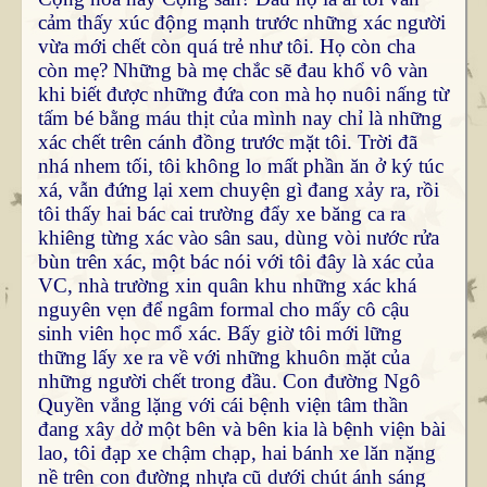
cảm thấy xúc động mạnh trước những xác người
vừa mới chết còn quá trẻ như tôi. Họ còn cha
còn mẹ? Những bà mẹ chắc sẽ đau khổ vô vàn
khi biết được những đứa con mà họ nuôi nấng từ
tấm bé bằng máu thịt của mình nay chỉ là những
xác chết trên cánh đồng trước mặt tôi. Trời đã
nhá nhem tối, tôi không lo mất phần ăn ở ký túc
xá, vẫn đứng lại xem chuyện gì đang xảy ra, rồi
tôi thấy hai bác cai trường đẩy xe băng ca ra
khiêng từng xác vào sân sau, dùng vòi nước rửa
bùn trên xác, một bác nói với tôi đây là xác của
VC, nhà trường xin quân khu những xác khá
nguyên vẹn để ngâm formal cho mấy cô cậu
sinh viên học mổ xác. Bấy giờ tôi mới lững
thững lấy xe ra về với những khuôn mặt của
những người chết trong đầu. Con đường Ngô
Quyền vắng lặng với cái bệnh viện tâm thần
đang xây dở một bên và bên kia là bệnh viện bài
lao, tôi đạp xe chậm chạp, hai bánh xe lăn nặng
nề trên con đường nhựa cũ dưới chút ánh sáng