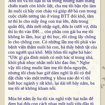
Anh tôi và tôi đậu tú tài trong những năm tháng
chiến tranh còn khốc liệt, cha mẹ tôi bận rộn làm
ăn nuôi cả bầy con cháu và giúp đỡ bà con trong
cuộc chiến tương tàn ở vùng BTT đói khổ, tâm
tư thì lo cho mấy ông con trai lớn, đứa trong
quân đôị, đứa mới nhập ngũ, đứa lo cưới vợ, đứa
thì lo thi vào ĐH… còn phần con gái ba mẹ tôi
không lo lắm, học gì thì học, rồi cũng lấy chồng
lo cho chồng con. Có những lần mẹ tôi phải vào
bệnh viện thăm nuôi bà con, bà thấy bệnh tật của
con người quá khổ. Một hôm tôi nghe bà bảo:
“Ước gì gia đình mình có một bác sĩ trong nhà,
khỏi phải nhọc nhằn mỗi khi đau ốm.” Nghe
vậy tôi cũng muốn làm mẹ tôi thỏa nguyện,
nhưng tôi chưa bao giờ dám nghĩ là tôi có thể
đặt chân vào một trường y khoa nào đó vì tôi
biết học ngành y rất khó, lại dài tới bảy năm, ba
mẹ tôi sẽ không kham nỗi.
Mùa hè năm ấy ba tôi xin nghỉ việc hai tuần để
đem hai đứa con cách nhau một tuổi vừa đậu tú