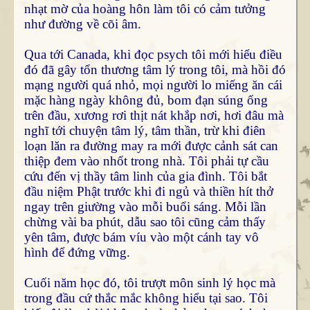
nhạt mờ của hoàng hôn làm tôi có cảm tưởng
như đường về cõi âm.
Qua tới Canada, khi đọc psych tôi mới hiểu điều
đó đã gây tổn thương tâm lý trong tôi, mà hồi đó
mạng người quá nhỏ, mọi người lo miếng ăn cái
mặc hàng ngày không đủ, bom đạn súng ống
trên đầu, xương rơi thịt nát khắp nơi, hơi đâu mà
nghĩ tới chuyện tâm lý, tâm thần, trừ khi điên
loạn lăn ra đường may ra mới được cảnh sát can
thiệp đem vào nhốt trong nhà. Tôi phải tự cầu
cứu đến vị thầy tâm linh của gia đình. Tôi bắt
đầu niệm Phật trước khi đi ngủ và thiền hít thở
ngay trên giường vào mỗi buổi sáng. Mỗi lần
chừng vài ba phút, dẫu sao tôi cũng cảm thấy
yên tâm, được bám víu vào một cánh tay vô
hình để đứng vững.
Cuối năm học đó, tôi trượt môn sinh lý học mà
trong đầu cứ thắc mắc không hiểu tại sao. Tôi