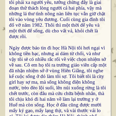
tôi phải xa người yêu, tưởng chừng đây là giai
đoạn thử thách lòng người cả hai phía, vậy mà
những lá thư tình nồng nàn liên tục vẫn giữ chặt
tôi vào vòng yêu đương. Cuối cùng gia đình tôi
đổ vỡ năm 1982. Thôi thì một thời để yêu và
một thời để sống, dù cho vất vả, khỏi chết là
được rồi.
Ngày được báo tin đi học Hà Nội tôi hơi ngại vì
không tiền bạc, nhưng ai dám từ chối, và như
vậy tôi sẽ có nhiều rắc rối về việc chọn nhiệm sở
về sau. Cô em họ tôi ra trường giáo viên cấp một
đã nhận nhiệm sở ở vùng Hiên Giằng, tôi nghe
kể cuộc sống ở đó làm tôi sợ. Tôi biết tôi là city
girl hay sợ ma, mà sống không điện không
nước, trèo đèo lội suối, lên núi xuống rừng là tôi
chết trước, còn đâu mà cứu chữa bệnh nhân, thà
tôi chịu khó đi hai năm về làm lại trường y ở
Huế mà còn sống. Học ở đâu cũng được mười
mấy ký gạo, mấy lạng thịt, và vài thước vải lo