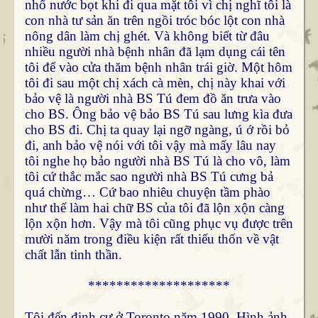
nhổ nước bọt khi đi qua mặt tôi vì chị nghĩ tôi là
con nhà tư sản ăn trên ngồi tróc bóc lột con nhà
nông dân làm chị ghét. Và không biết từ đâu
nhiều người nhà bệnh nhân đã lạm dụng cái tên
tôi để vào cửa thăm bệnh nhân trái giờ. Một hôm
tôi đi sau một chị xách cà mèn, chị này khai với
bảo vệ là người nhà BS Tú đem đồ ăn trưa vào
cho BS. Ông bảo vệ bảo BS Tú sau lưng kìa đưa
cho BS đi. Chị ta quay lại ngỡ ngàng, ú ớ rồi bỏ
đi, anh bảo vệ nói với tôi vậy mà mấy lâu nay
tôi nghe họ bảo người nhà BS Tú là cho vô, làm
tôi cứ thắc mắc sao người nhà BS Tú cưng bả
quá chừng… Cứ bao nhiêu chuyện tầm phào
như thế làm hai chữ BS của tôi đã lộn xộn càng
lộn xộn hơn. Vậy mà tôi cũng phục vụ được trên
mười năm trong điều kiện rất thiếu thốn về vật
chất lẫn tinh thần.
********************
Tôi đến định cư ở Toronto năm 1990. Hình ảnh