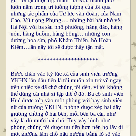
gì. Tôi lại được dịp thăm Hà Nội, thành phố
luôn nằm trong trí tưởng tượng của tôi qua
những tác phẩm của Tư lực văn đoàn, của Nam
Cao, Vũ trọng Phụng…, những bài hát nhớ về
Hà Nội với ba sáu phố phường, hàng đào, hàng
nón, hàng buồm, hàng bông… những con
đường hoa sữa, phố Khâm Thiên, hồ Hoàn
Kiếm…lần nầy tôi sẽ được thấy tận mắt.
********************
Bước chân vào ký túc xá của sinh viên trường
YKHN lần đầu tiên là tôi muốn xin trở về ngay
trên chiếc xe đã chở chúng tôi đến, vì tôi không
thể dùng cái nhà xí tập thể ở đó. Ba cô sinh viên
Huế được xếp vào một phòng với bảy sinh viên
nữ của trường YKHN, phòng được xếp hai dãy
giường chồng ở hai bên, mỗi bên ba cái, như
vậy là đủ mười hai chỗ. Tuy vậy hình như
phòng chúng tôi được ưu tiên hơn nên họ lấy đi
một giường làm chỗ nấu nướng bằng lò sô vào