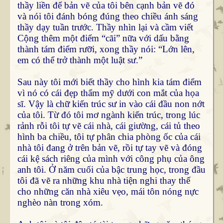
thầy liền để bản vẽ của tôi bên cạnh bản vẽ đó
và nói tôi đánh bóng đúng theo chiều ánh sáng
thầy dạy tuần trước. Thầy nhìn lại và cầm viết
Cộng thêm một điểm “cãi” nữa với dấu bằng
thành tám điểm rưỡi, xong thầy nói: “Lớn lên,
em có thể trở thành một luật sư.”
Sau này tôi mới biết thầy cho hình kia tám điểm
vì nó có cái đẹp thẩm mỹ dưới con mắt của họa
sĩ. Vậy là chữ kiến trúc sư in vào cái đầu non nớt
của tôi. Từ đó tôi mơ ngành kiến trúc, trong lúc
rảnh rỗi tôi tự vẽ cái nhà, cái giường, cái tủ theo
hình ba chiều, tôi tự phân chia phòng ốc của cái
nhà tôi đang ở trên bản vẽ, rồi tự tay vẽ và đóng
cái kệ sách riêng của mình với công phụ của ông
anh tôi. Ở năm cuối của bậc trung học, trong đầu
tôi đã vẽ ra những khu nhà tiện nghi thay thế
cho những căn nhà xiêu vẹo, mái tôn nóng nực
nghèo nàn trong xóm.