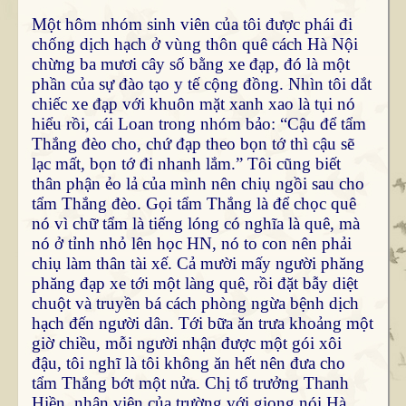
Một hôm nhóm sinh viên của tôi được phái đi
chống dịch hạch ở vùng thôn quê cách Hà Nội
chừng ba mươi cây số bằng xe đạp, đó là một
phần của sự đào tạo y tế cộng đồng. Nhìn tôi dắt
chiếc xe đạp với khuôn mặt xanh xao là tụi nó
hiểu rồi, cái Loan trong nhóm bảo: “Cậu để tẩm
Thắng đèo cho, chứ đạp theo bọn tớ thì cậu sẽ
lạc mất, bọn tớ đi nhanh lắm.” Tôi cũng biết
thân phận ẻo lả của mình nên chiụ ngồi sau cho
tẩm Thắng đèo. Gọi tẩm Thắng là để chọc quê
nó vì chữ tẩm là tiếng lóng có nghĩa là quê, mà
nó ở tỉnh nhỏ lên học HN, nó to con nên phải
chiụ làm thân tài xế. Cả mười mấy người phăng
phăng đạp xe tới một làng quê, rồi đặt bẫy diệt
chuột và truyền bá cách phòng ngừa bệnh dịch
hạch đến người dân. Tới bữa ăn trưa khoảng một
giờ chiều, mỗi người nhận được một gói xôi
đậu, tôi nghĩ là tôi không ăn hết nên đưa cho
tẩm Thắng bớt một nửa. Chị tổ trưởng Thanh
Hiền, nhân viên của trường với giọng nói Hà