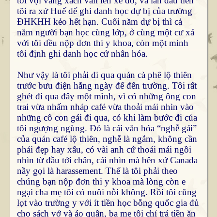
tôi vội vàng xách vali lên xe đò, và lần đầu tiên
tôi ra xứ Huế để ghi danh học dự bị của trường
ĐHKHH kẻo hết hạn. Cuối năm dự bị thì cả
năm người bạn học cùng lớp, ở cùng một cư xá
với tôi đều nộp đơn thi y khoa, còn một mình
tôi định ghi danh học cử nhân hóa.
Như vậy là tôi phải đi qua quán cà phê lộ thiên
trước bưu điện hằng ngày để đến trường. Tôi rất
ghét đi qua đây một mình, vì có những ông con
trai vừa nhấm nháp café vừa thoải mái nhìn vào
những cô con gái đi qua, có khi làm bước đi của
tôi ngượng ngùng. Đó là cái văn hóa “nghễ gái”
của quán café lộ thiên, nghễ là ngắm, không cần
phải đẹp hay xấu, có vài anh cứ thoải mái ngồi
nhìn từ đầu tới chân, cái nhìn mà bên xứ Canada
nầy gọi là harassement. Thế là tôi phải theo
chúng bạn nộp đơn thi y khoa mà lòng còn e
ngại cha mẹ tôi có nuôi nỗi không. Rồi tôi cũng
lọt vào trường y với ít tiền học bỗng quốc gia đủ
cho sách vở và áo quần, ba mẹ tôi chỉ trả tiền ăn