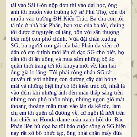
tài vào Sài Gòn nộp đơn thi vào đại học, ông
anh tôi muốn vào trường kỹ sư Phú Thọ, còn tôi
muốn vào trường ĐH Kiến Trúc. Ba cha con tôi
tá túc ở nhà bác Phán, bạn xưa của ba tôi, chúng
tôi được ở nguyên cả tầng bốn với sân thượng
trên một con phố chính. Vừa đặt chân xuống
SG, ba người con gái của bác Phán đã viện cớ
dẫn cô em ở tỉnh mới lên đi dạo SG cho biết, họ
dẫn tôi đi ăn uống và mua sắm những bộ áo
quần thời trang tới tối khuya mới về, làm hai
ông già lo lắng. Tôi phải công nhận SG rất
quyến rũ với những con đường cây dài bóng
mát và những biệt thự có lối kiến trúc cũ, nhất là
vào đêm khi những ánh đèn màu thắp sáng trên
những con phố nhộn nhịp, những ngọn gió mát
thoang thoảng mân man vào làn da kẽ tóc, làm
chị em tôi quên cả đường về, cứ ngồi lả lướt trên
hai chiếc xe Honda dame màu xanh hồi đó. Bác
Phán liền hù dọa ba tôi bảo cuộc sống ở SG hiện
nay rất xô bồ phức tạp, ông phải chăn mấy đứa