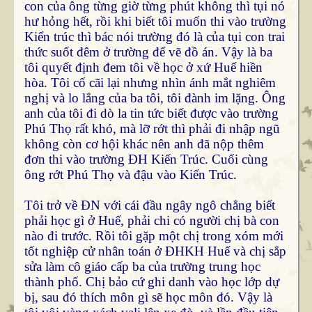
con của ông từng giờ từng phút không thì tụi nó
hư hỏng hết, rồi khi biết tôi muốn thi vào trường
Kiến trúc thì bác nói trường đó là của tụi con trai
thức suốt đêm ở trường để vẽ đồ án. Vậy là ba
tôi quyết định đem tôi về học ở xứ Huế hiền
hòa. Tôi cố cãi lại nhưng nhìn ánh mắt nghiêm
nghị và lo lắng của ba tôi, tôi đành im lặng. Ông
anh của tôi đi dò la tin tức biết được vào trường
Phú Thọ rất khó, mà lỡ rớt thì phải đi nhập ngũ
không còn cơ hội khác nên anh đã nộp thêm
đơn thi vào trường ĐH Kiến Trúc. Cuối cùng
ông rớt Phú Thọ và đậu vào Kiến Trúc.
Tôi trở về ĐN với cái đầu ngây ngô chẳng biết
phải học gì ở Huế, phải chi có người chị bà con
nào đi trước. Rồi tôi gặp một chị trong xóm mới
tốt nghiệp cử nhân toán ở ĐHKH Huế và chị sắp
sửa làm cô giáo cấp ba của trường trung học
thành phố. Chị bảo cứ ghi danh vào học lớp dự
bị, sau đó thích môn gì sẽ học môn đó. Vậy là