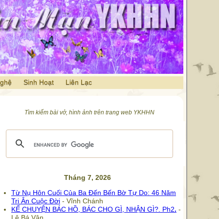
Nghệ
Sinh Hoạt
Liên Lạc
Tìm kiếm bài vở, hình ảnh trên trang web YKHHN
Tháng 7, 2026
Từ Nụ Hôn Cuối Của Ba Đến Bến Bờ Tự Do: 46 Năm
Tri Ân Cuộc Đời
- Vĩnh Chánh
KỂ CHUYỆN BÁC HỒ, BÁC CHO GÌ, NHẬN GÌ?.
Ph2
.
-
Lê Bá Vận