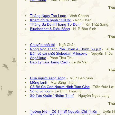
Thá
Tháng Ngày Tao Loạn
- Vĩnh Chánh
Khám chữa bệnh “XHCN”
- Ngô Chân
Tháng Ba Đen! Tháng Tư Đen!
- Tôn Thất Sang
Bluebonnet & Diêu Bông
- N. P. Bảo Sinh
Thá
Chuyện nhà tôi
- Ngô Chân
Nòng Nọc Thạch Phá Thiên & Chính Sử p.3
- Lê Bá
Bàn về cái chết Slobodan Milosevic
- Nguyên Thức
Angélique
- Phan Tiêu Thu
Đạo Lý Của Tiếng Cười
- Lê Bá Vận
Thá
Đưa người sang sông
- N. P. Bảo Sinh
Mộng lành
- Mai Băng Thanh
Cô Bé Có Con Ngươi Hình Tam Giác
- Trần Đức Lợi
Sống với con
- Lê Đình Thương
Sớ Táo Quân “Nhâm Thìn”
- Nguyễn Ngọc Lang
Thá
Tưởng Niệm Cố Thi Sĩ Nguyễn Chí Thiện
- Uyên H