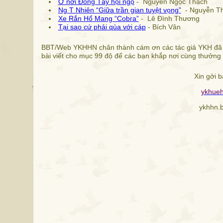
Ở nơi Đông Tây hội ngộ
- Nguyễn Ngọc Thạch
Ng T Nhiên “Giữa trần gian tuyệt vọng”
- Nguyễn T
Xe Rắn Hổ Mang “Cobra”
- Lê Đình Thương
Tại sao cứ phải qùa với cáp
- Bích Vân
BBT/Web YKHHN chân thành cám ơn các tác giả YKH đã đó
bài viết cho mục 99 độ để các bạn khắp nơi cùng thưởng 
Xin gởi b
ykhue
ykhhn.