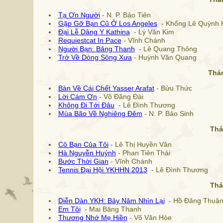
Tạ Ơn Người
- N. P. Bảo Tiên
Gặp Gỡ Bạn Cũ Ở Los Angeles
- Khổng Lê Quỳnh 
Đại Lễ Dâng Y Kathina
- Lý Văn Kim
Requiestcat In Pace
- Vĩnh Chánh
Người Bạn: Băng Thanh
- Lê Quang Thông
Trở Về Dòng Sông Xưa
- Huỳnh Văn Quang
Thá
Bàn Về Cái Chết Yasser Arafat
- Bửu Thức
Lời Cám Ơn
- Võ Đăng Đài
Không Đi Tới Đâu
- Lê Đình Thương
Mùa Bão Về Nghiêng Đêm
- N. P. Bảo Sinh
Thá
Cô Bạn Của Tôi
- Lê Thị Huyền Vân
Hà Nguyễn Huýnh
- Phan Tiên Thái
Bước Thời Gian
- Vĩnh Chánh
Tennis Đại Hội YKHHN 2013
- Lê Đình Thương
Thá
Diễn Dàn YKH: Bảy Năm Nhìn Lại
- Hồ Đăng Thuậ
Em Tôi
- Mai Băng Thanh
Thương Nhớ Mẹ Hiền
- Võ Văn Hòe