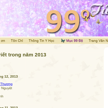
 ơn
Tôn Chỉ
Thông Tin Y Học
Mục 99 Độ
Trang Văn 
iết trong năm 2013
ng 12, 2013
h Thương
h Nguyệt
nh
ng 11, 2013