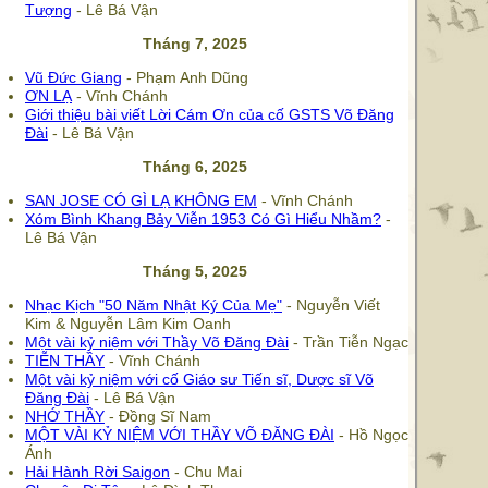
Tượng
- Lê Bá Vận
Tháng 7, 2025
Vũ Đức Giang
- Phạm Anh Dũng
ƠN LẠ
- Vĩnh Chánh
Giới thiệu bài viết Lời Cám Ơn của cố GSTS Võ Đăng
Đài
- Lê Bá Vận
Tháng 6, 2025
SAN JOSE CÓ GÌ LẠ KHÔNG EM
- Vĩnh Chánh
Xóm Bình Khang Bảy Viễn 1953 Có Gì Hiểu Nhầm?
-
Lê Bá Vận
Tháng 5, 2025
Nhạc Kịch "50 Năm Nhật Ký Của Mẹ"
- Nguyễn Viết
Kim & Nguyễn Lâm Kim Oanh
Một vài kỷ niệm với Thầy Võ Đăng Đài
- Trần Tiễn Ngạc
TIỄN THẦY
- Vĩnh Chánh
Một vài kỷ niệm với cố Giáo sư Tiến sĩ, Dược sĩ Võ
Đăng Đài
- Lê Bá Vận
NHỚ THẦY
- Đồng Sĩ Nam
MỘT VÀI KỶ NIỆM VỚI THẦY VÕ ĐĂNG ĐÀI
- Hồ Ngọc
Ánh
Hải Hành Rời Saigon
- Chu Mai