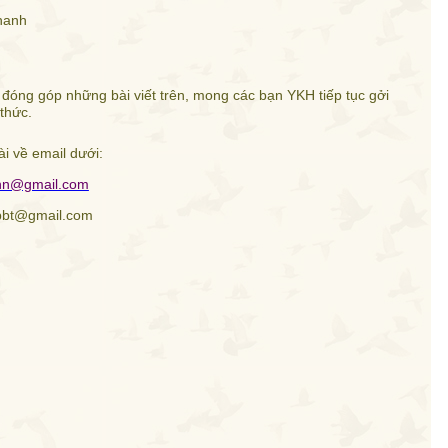
hanh
ng góp những bài viết trên, mong các bạn YKH tiếp tục gởi
thức.
ài về email dưới:
hn@gmail.com
bbt@gmail.com