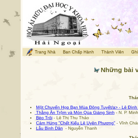
Trang Nhà
Ban Chấp Hành
Thành Viên
Ghi
Những bài v
Thá
Một Chuyến Họp Bạn Mùa Đông Tuyết/a> - Lê Đìn
Thằng Ăn Trộm và Món Qùa Giáng Sinh
- N. P. Min
Bèo Trôi
- Lê Thị Thu Thảo
Cảm Hứng "Chết Kiểu Lê Uyên Phương"
- Vĩnh Chá
Lẫu Bình Dân
- Nguyễn Thanh
Thá