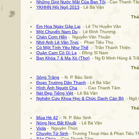
Những Giọt Nước Mắt Của Bạn Tôi
- Cao Thanh T
YKHHN Hội Ngộ 2013
- Lê Bá Vận
Thá
Em Hoa Ngày Gặp Lại
- Lê Thị Huyền Vân
Một Chuyến Nam Du
- Lê Đình Thương
Chén Cơm Hến
- Nguyễn Văn Thuận
Nhớ Anh Lê Văn Trực
- Phan Tiêu Thu
Có Một Tình Yêu Như Thế
- Trần Thanh Thiện
Quận Cam Có Gì Lạ
- Đồng Sĩ Nam
Bạn Khóa 7 & Ma Xó (Thơ)
- Ng Đ Minh Hùng & Trầ
Thá
Sông Trăng
- N. P. Bảo Sinh
Đoạn Trường Dân Thanh
- Lê Bá Vận
Hình Ảnh Người Cha
… - Cao Thanh Tâm
Nét Đẹp Tiếng Việt
- Lê Bá Vận
Nghiên Cứu Khoa Học & Chức Danh Cán Bộ
- Ngô 
Thá
Mùa Hè 42
- N. P. Bảo Sinh
Nòng Nọc Bất Khuất
- Lê Bá Vận
Viola
- Nguyên Thức
Chuyện Tử Sinh
- Trương Thoại Hào & Phan Tiêu T
Sân Chùa
- Cao Thanh Tâm