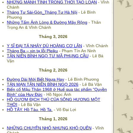
NHỮNG MẢNH TÌNH TRONG THỜI TAO LOẠN
- Vĩnh
Chánh
Tháng Tư Sài-Gòn_Tháng Tư Hà Nội
- Lê Bình
Phương
Những Tấm Ảnh Lòng & Đường Mây Rộng
- Thân
Trọng An & Vĩnh Chánh
Tháng 3, 2026
Y SĨ ĐẠI TÁ NHẢY DÙ HOÀNG CƠ LÂN
- Vĩnh Chánh
Tháng Ba – xin tạ lỗi Pleiku
- Phạm Tín An Ninh
TÂN NIÊN BÍNH NGỌ TƯ MÃ PHỤNG CẦU
- Lê Bá
Vận
Tháng 2, 2026
Đường Dài Mới Biết Ngựa Hay
- Lê Bình Phương
TẢN MẠN TÂN NIÊN BÍNH NGỌ 2026
- Lê Bá Vận
Biến cố Mậu Thân 1968 ở Huế qua tác phẩm “Quyền
Bính” của Huy Đức
- Hồ Ngọc Ánh
HỒ GƯƠM ĐỊCH THỦ CỦA SÔNG HƯƠNG MỘT
THỜI
- Lê Bá Vận
HỒ TÂY. Hồ Tàu. Hồ Ta.
- Võ Đại Lợi
Tháng 1, 2026
NHỮNG CHUYỆN NHỎ NHƯNG KHÓ QUÊN
- Vĩnh