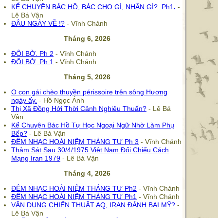
KỂ CHUYỆN BÁC HỒ, BÁC CHO GÌ, NHẬN GÌ?.
Ph1
.
-
Lê Bá Vận
ĐÂU NGÀY VỀ !?
- Vĩnh Chánh
Tháng 6, 2026
ĐÔI BỜ. Ph 2
- Vĩnh Chánh
ĐÔI BỜ. Ph 1
- Vĩnh Chánh
Tháng 5, 2026
O con gái chèo thuyền périssoire trên sông Hương
ngày ấy.
- Hồ Ngọc Ánh
Thị Xã Đồng Hới Thời Cảnh Nghiêu Thuấn?
- Lê Bá
Vận
Kể Chuyện Bác Hồ Tự Học Ngoại Ngữ Nhờ Làm Phụ
Bếp?
- Lê Bá Vận
ĐÊM NHẠC HOÀI NIỆM THÁNG TƯ Ph 3
- Vĩnh Chánh
Thảm Sát Sau 30/4/1975 Việt Nam Đối Chiếu Cách
Mạng Iran 1979
- Lê Bá Vận
Tháng 4, 2026
ĐÊM NHẠC HOÀI NIỆM THÁNG TƯ Ph2
- Vĩnh Chánh
ĐÊM NHẠC HOÀI NIỆM THÁNG TƯ Ph1
- Vĩnh Chánh
VẬN DỤNG CHIẾN THUẬT AQ, IRAN ĐÁNH BẠI MỸ?
-
Lê Bá Vận