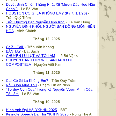
Chánh
Duyệt Binh Chiến Thắng Phát Xít ‘Mượn Đầu Heo Nấu
Cháo’?
- Lê Bá Vận
HOUSTON CÓ GÌ LẠ KHÔNG EM? (Kỳ 7, 1/1/26)
-
Trần Quý Trâm
Tiếc Thương Bạn Nguyễn Đình Khôi
- Lê Văn Hùng
NGUYỄN ĐÌNH KHÔI, NGƯỜI BẠN ĐỒNG MÔN HIỀN
HÒA
- Vĩnh Chánh
Tháng 12, 2025
Chiều Cali.
- Trần Văn Khang
BÀN TAY
- Bát Sách
CHUYỆN LŨ LỤT VÀ TÔ LÂM
- Lê Bá Vận<
CHUYẾN HÀNH HƯƠNG SANTIAGO DE
COMPOSTELA
- Nguyễn Viết Kim
Tháng 11, 2025
Cali Có Gì Lạ Không Em?
- Trần Quý Trâm
Nỗi Buồn Mùa Thu
- Phạm Tín An Ninh
“Tư duy Con Cua” Trong Kỷ Nguyên Vươn Mình Của
Tô Lâm
- Lê Bá Vận
Tháng 10, 2025
Hình Ảnh Đại Hội YKHHN 2025
- BBT
Keynote Speech Đại Hội YKHHN 2025
- Nông Thế Anh