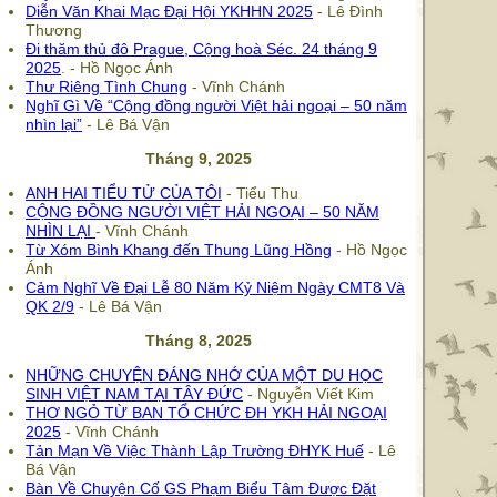
Diễn Văn Khai Mạc Đại Hội YKHHN 2025
- Lê Đình
Thương
Đi thăm thủ đô Prague, Cộng hoà Séc. 24 tháng 9
2025
. - Hồ Ngọc Ánh
Thư Riêng Tình Chung
- Vĩnh Chánh
Nghĩ Gì Về “Cộng đồng người Việt hải ngoại – 50 năm
nhìn lại”
- Lê Bá Vận
Tháng 9, 2025
ANH HAI TIỂU TỬ CỦA TÔI
- Tiểu Thu
CỘNG ĐỒNG NGƯỜI VIỆT HẢI NGOẠI – 50 NĂM
NHÌN LẠI
- Vĩnh Chánh
Từ Xóm Bình Khang đến Thung Lũng Hồng
- Hồ Ngọc
Ánh
Cảm Nghĩ Về Đại Lễ 80 Năm Kỷ Niệm Ngày CMT8 Và
QK 2/9
- Lê Bá Vận
Tháng 8, 2025
NHỮNG CHUYỆN ĐÁNG NHỚ CỦA MỘT DU HỌC
SINH VIỆT NAM TẠI TÂY ĐỨC
- Nguyễn Viết Kim
THƠ NGỎ TỪ BAN TỔ CHỨC ĐH YKH HẢI NGOẠI
2025
- Vĩnh Chánh
Tản Mạn Về Việc Thành Lập Trường ĐHYK Huế
- Lê
Bá Vận
Bàn Về Chuyện Cố GS Phạm Biểu Tâm Được Đặt