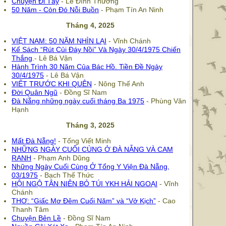
Chuyện Đi Tây
- Lê Đình Thương
50 Năm - Còn Đó Nỗi Buồn
- Phạm Tín An Ninh
Tháng 4, 2025
VIỆT NAM: 50 NĂM NHÌN LẠI
- Vĩnh Chánh
Kế Sách “Rút Củi Đáy Nồi” Và Ngày 30/4/1975 Chiến
Thắng
.- Lê Bá Vận
Hành Trình 30 Năm Của Bác Hồ. Tiền Đề Ngày
30/4/1975
- Lê Bá Vận
VIẾT TRƯỚC KHI QUÊN
- Nông Thế Anh
Đời Quân Ngũ
- Đồng Sĩ Nam
Đà Nẵng những ngày cuối tháng Ba 1975
- Phùng Văn
Hạnh
Tháng 3, 2025
Mất Đà Nẵng!
- Tống Viết Minh
NHỮNG NGÀY CUỐI CÙNG Ở ĐÀ NẴNG VÀ CAM
RANH
- Phạm Anh Dũng
Những Ngày Cuối Cùng Ở Tổng Y Viện Đà Nẵng,
03/1975
- Bạch Thế Thức
HỘI NGỘ TÂN NIÊN BỎ TÚI YKH HẢI NGOẠI
- Vĩnh
Chánh
THƠ: “Giấc Mơ Đêm Cuối Năm” và “Vở Kịch”
- Cao
Thanh Tâm
Chuyện Bên Lề
- Đồng Sĩ Nam