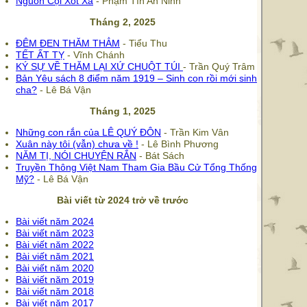
Nguồn Cội Xót Xa
- Phạm Tín An Ninh
Tháng 2, 2025
ĐÊM ĐEN THĂM THẲM
- Tiểu Thu
TẾT ẤT TỴ
- Vĩnh Chánh
KÝ SỰ VỀ THĂM LẠI XỨ CHUỘT TÚI
- Trần Quý Trâm
Bản Yêu sách 8 điểm năm 1919 – Sinh con rồi mới sinh
cha?
- Lê Bá Vận
Tháng 1, 2025
Những con rắn của LÊ QUÝ ĐÔN
- Trần Kim Vân
Xuân này tôi (vẫn) chưa về !
- Lê Bình Phương
NĂM TỊ, NÓI CHUYỆN RẮN
- Bát Sách
Truyền Thông Việt Nam Tham Gia Bầu Cử Tổng Thống
Mỹ?
- Lê Bá Vận
Bài viết từ 2024 trở về trước
Bài viết năm 2024
Bài viết năm 2023
Bài viết năm 2022
Bài viết năm 2021
Bài viết năm 2020
Bài viết năm 2019
Bài viết năm 2018
Bài viết năm 2017