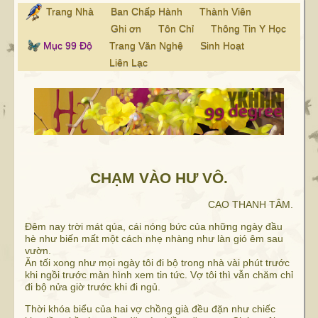
Trang Nhà
Ban Chấp Hành
Thành Viên
Ghi ơn
Tôn Chỉ
Thông Tin Y Học
Mục 99 Độ
Trang Văn Nghệ
Sinh Hoạt
Liên Lạc
CHẠM VÀO HƯ VÔ.
CAO THANH TÂM.
Đêm nay trời mát qúa, cái nóng bức của những ngày đầu
hè như biến mất một cách nhẹ nhàng như làn gió êm sau
vườn.
Ăn tối xong như mọi ngày tôi đi bộ trong nhà vài phút trước
khi ngồi trước màn hình xem tin tức. Vợ tôi thì vẫn chăm chỉ
đi bộ nửa giờ trước khi đi ngủ.
Thời khóa biểu của hai vợ chồng già đều đặn như chiếc