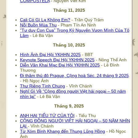
COMPOSTELA
- Nguyễn Viết Kim
Tháng 11, 2025
Cali Có Gì Lạ Không Em?
- Trần Quý Trâm
Nỗi Buồn Mùa Thu
- Phạm Tín An Ninh
“Tư duy Con Cua” Trong Kỷ Nguyên Vươn Mình Của Tô
Lâm
- Lê Bá Vận
Tháng 10, 2025
Hình Ảnh Đại Hội YKHHN 2025
- BBT
Keynote Speech Đại Hội YKHHN 2025
- Nông Thế Anh
Diễn Văn Khai Mạc Đại Hội YKHHN 2025
- Lê Đình
Thương
Đi thăm thủ đô Prague, Cộng hoà Séc. 24 tháng 9 2025
.
- Hồ Ngọc Ánh
Thư Riêng Tình Chung
- Vĩnh Chánh
Nghĩ Gì Về “Cộng đồng người Việt hải ngoại – 50 năm
nhìn lại”
- Lê Bá Vận
Tháng 9, 2025
ANH HAI TIỂU TỬ CỦA TÔI
- Tiểu Thu
CỘNG ĐỒNG NGƯỜI VIỆT HẢI NGOẠI – 50 NĂM NHÌN
LẠI
- Vĩnh Chánh
Từ Xóm Bình Khang đến Thung Lũng Hồng
- Hồ Ngọc
Ánh