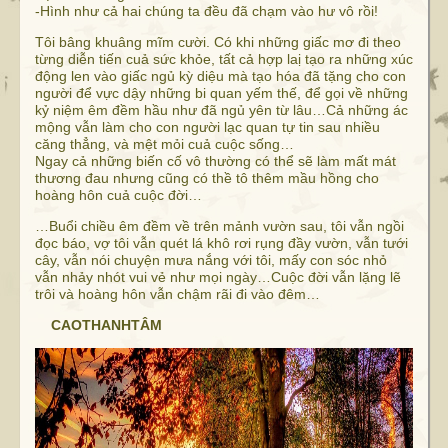
-Hình như cả hai chúng ta đều đã chạm vào hư vô rồi!
Tôi bâng khuâng mĩm cười. Có khi những giấc mơ đi theo
từng diễn tiến cuả sức khỏe, tất cả hợp laị tạo ra những xúc
động len vào giấc ngủ kỳ diệu mà tạo hóa đã tặng cho con
người để vực dậy những bi quan yếm thế, để gọi về những
kỷ niệm êm đềm hầu như đã ngủ yên từ lâu…Cả những ác
mộng vẫn làm cho con người lạc quan tự tin sau nhiều
căng thẳng, và mệt mỏi cuả cuộc sống…
Ngay cả những biến cố vô thường có thể sẽ làm mất mát
thương đau nhưng cũng có thề tô thêm mầu hồng cho
hoàng hôn cuả cuộc đời…
…Buổi chiều êm đềm về trên mảnh vườn sau, tôi vẫn ngồi
đọc báo, vợ tôi vẫn quét lá khô rơi rụng đầy vườn, vẫn tưới
cây, vẫn nói chuyện mưa nắng với tôi, mấy con sóc nhỏ
vẫn nhảy nhót vui vẻ như mọi ngày…Cuộc đời vẫn lặng lẽ
trôi và hoàng hôn vẫn chậm rãi đi vào đêm…
CAOTHANHTÂM