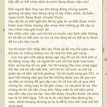
hẳn để có thể nhận định là mình đang được cấp cứu!
Bốn người đàn ông cao lớn đang đứng chung quanh
giường và giây nhợ đang ràng rịt tay chân mình, tôi hiểu
ngay mình đang được chuyền thuốc…
Sau đó tôi có thể ngồi lên để ký giấy tờ và biết được mình
hoàn toàn khỏe nhưng vẫn chưa nhớ những gì đã xãy ra
cho mình nửa giờ trước đó…
Khi nhân viên cấp cưú hỏi tôi có muốn vào bịnh viện không
thì tôi đã có thể cám ơn họ và nói rằng tôi có thể tự lo được
để họ yên tâm ra về.
Vợ tôi hoàn hồn thắp đèn lạy Phật và kể cho tôi nghe sau
khi hai vợ chồng thằng con về nhà lúc bốn giờ sáng…
…Lúc hai giờ rưỡi sáng đang ngủ say thì vợ tôi chợt tỉnh vì
tôi đang vùng vẫy, cả người tôi ướt mồ hôi lạnh toát toàn
thân và hai tay thì co giật. Vợ tôi hoảng hồn xoa vùng ngực
hồì lâu mà tôi vẫn bất tỉnh, mồ hôi thì vẫ tuôn ra ướt cả
quần áo và tấm vải trải giường. Vợ tôi tuyệt vọng gọi 911, vì
quá hốt hoảng nên gọi hai lần không được sau đó gọi con
và dâu và chúng đã goị cấp cứu rồi cả hai vội vã qua nhà
chúng tôi, cũng may là rất gần nhau, có vài phút lái xe. Khi
chúng tới thì tôi vẫn chưa tỉnh. May mắn là chỉ năm phút
sau đội cấp cứu tới kịp. Sau khi được chuyền thuốc vài phút
sau là tôi tỉnh ngay. Tất cả là do căn bịnh tiểu đường lâu
năm, thỉnh thoảng đường bị hạ là dễ bị hôn mê, toát mồ hôi
và bị lạnh…