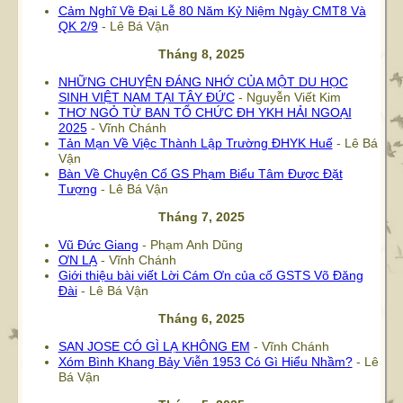
Cảm Nghĩ Về Đại Lễ 80 Năm Kỷ Niệm Ngày CMT8 Và
QK 2/9
- Lê Bá Vận
Tháng 8, 2025
NHỮNG CHUYỆN ĐÁNG NHỚ CỦA MỘT DU HỌC
SINH VIỆT NAM TẠI TÂY ĐỨC
- Nguyễn Viết Kim
THƠ NGỎ TỪ BAN TỔ CHỨC ĐH YKH HẢI NGOẠI
2025
- Vĩnh Chánh
Tản Mạn Về Việc Thành Lập Trường ĐHYK Huế
- Lê Bá
Vận
Bàn Về Chuyện Cố GS Phạm Biểu Tâm Được Đặt
Tượng
- Lê Bá Vận
Tháng 7, 2025
Vũ Đức Giang
- Phạm Anh Dũng
ƠN LẠ
- Vĩnh Chánh
Giới thiệu bài viết Lời Cám Ơn của cố GSTS Võ Đăng
Đài
- Lê Bá Vận
Tháng 6, 2025
SAN JOSE CÓ GÌ LẠ KHÔNG EM
- Vĩnh Chánh
Xóm Bình Khang Bảy Viễn 1953 Có Gì Hiểu Nhầm?
- Lê
Bá Vận