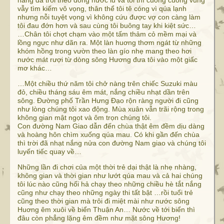
nàng đã trôi theo dòng nước lũ và tôi thì cuống cuồng vùng
vẫy tìm kiếm vô vọng, thân thể tôi tê cóng vì qúa lạnh
nhưng nỗi tuyệt vọng vì không cứu được vợ con càng làm
tôi đau đớn hơn và sau cùng tôi buông tay khi kiệt sức…
…Chân tôi chợt chạm vào một tấm thảm cỏ mềm mại và
lồng ngực như dãn ra. Một làn huơng thơm ngát từ những
khóm hồng trong vườn theo làn gío nhẹ mang theo hơi
nước mát rượi từ dòng sông Hương đưa tôi vào một giấc
mơ khác…
…Một chiều thứ năm tôi chở nàng trên chiếc Suzuki màu
đỏ, chiều tháng sáu êm mát, nắng chiều nhạt dần trên
sông. Đường phố Trần Hưng Đạo rộn ràng người đi cũng
như lòng chúng tôi xao động. Mùa xuân vẫn trãi rộng trong
không gian mật ngọt và ôm trọn chúng tôi.
Con đường Nam Giao dẫn đến chùa thật êm đềm dịu dàng
và hoàng hôn chìm xuống qúa mau. Có khi gần đến chùa
thì trời đã nhạt nắng nửa con đường Nam giao và chúng tôi
luyến tiếc quay về…
Những lần đi chơi của một thời trẻ dại thật là nhẹ nhàng,
không gian và thời gian như lướt qúa mau và cả hai chúng
tôi lúc nào cũng hối hả chạy theo những chiều hè tắt nắng
cũng như chạy theo những ngày thi tất bật …rồi tuổi trẻ
cũng theo thời gian mà trôi đi miệt mài như nước sông
Huơng êm xuôi về biển Thuận An… Nước về tới biển thì
đâu còn phẳng lặng êm đềm như mặt sông Hương!