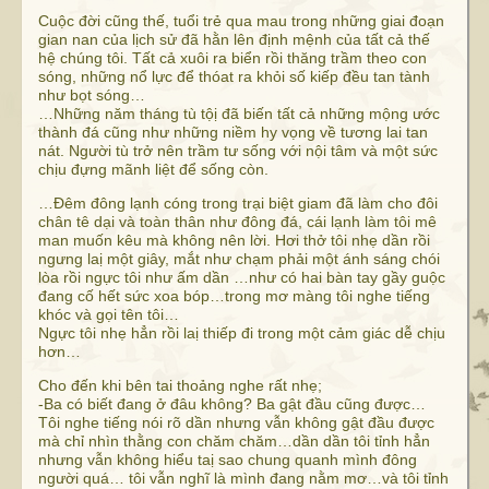
Cuộc đời cũng thế, tuổi trẻ qua mau trong những giai đoạn
gian nan của lịch sử đã hằn lên định mệnh của tất cả thế
hệ chúng tôi. Tất cả xuôi ra biển rồi thăng trầm theo con
sóng, những nổ lực để thóat ra khỏi số kiếp đều tan tành
như bọt sóng…
…Những năm tháng tù tộị đã biến tất cả những mộng ước
thành đá cũng như những niềm hy vọng về tương lai tan
nát. Người tù trở nên trầm tư sống với nội tâm và một sức
chịu đựng mãnh liệt để sống còn.
…Đêm đông lạnh cóng trong trại biệt giam đã làm cho đôi
chân tê dại và toàn thân như đông đá, cái lạnh làm tôi mê
man muốn kêu mà không nên lời. Hơi thở tôi nhẹ dần rồi
ngưng laị một giây, mắt như chạm phải một ánh sáng chói
lòa rồi ngực tôi như ấm dần …như có hai bàn tay gầy guộc
đang cố hết sức xoa bóp…trong mơ màng tôi nghe tiếng
khóc và gọi tên tôi…
Ngực tôi nhẹ hẳn rồi laị thiếp đi trong một cảm giác dễ chịu
hơn…
Cho đến khi bên tai thoảng nghe rất nhẹ;
-Ba có biết đang ở đâu không? Ba gật đầu cũng được…
Tôi nghe tiếng nói rõ dần nhưng vẫn không gật đầu được
mà chỉ nhìn thằng con chăm chăm…dần dần tôi tỉnh hẳn
nhưng vẫn không hiểu taị sao chung quanh mình đông
người quá… tôi vẫn nghĩ là mình đang nằm mơ…và tôi tỉnh