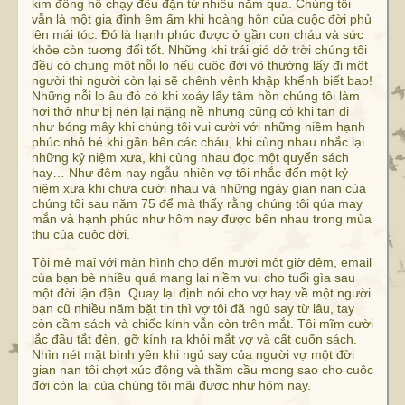
kim đồng hồ chạy đều đặn từ nhiều năm qua. Chúng tôi
vẫn là một gia đình êm ấm khi hoàng hôn của cuộc đời phủ
lên mái tóc. Đó là hạnh phúc được ở gần con cháu và sức
khỏe còn tương đối tốt. Những khi trái gió dở trời chúng tôi
đều có chung một nỗi lo nếu cuộc đời vô thường lấy đi một
người thì người còn lại sẽ chênh vênh khập khểnh biết bao!
Những nỗi lo âu đó có khi xoáy lấy tâm hồn chúng tôi làm
hơi thở như bị nén lại nặng nề nhưng cũng có khi tan đi
như bóng mây khi chúng tôi vui cười với những niềm hạnh
phúc nhỏ bé khi gần bên các cháu, khi cùng nhau nhắc lại
những kỷ niệm xưa, khi cùng nhau đọc một quyển sách
hay… Như đêm nay ngẫu nhiên vợ tôi nhắc đến một kỷ
niệm xưa khi chưa cưới nhau và những ngày gian nan của
chúng tôi sau năm 75 để mà thấy rằng chúng tôi qúa may
mắn và hạnh phúc như hôm nay được bên nhau trong mùa
thu của cuộc đời.
Tôi mê maỉ với màn hình cho đến mười một giờ đêm, email
của bạn bè nhiều quá mang lại niềm vui cho tuổi gìa sau
một đời lận đận. Quay lại định nói cho vợ hay về một người
bạn cũ nhiều năm bặt tin thì vợ tôi đã ngủ say từ lâu, tay
còn cầm sách và chiếc kính vẫn còn trên mắt. Tôi mĩm cười
lắc đầu tắt đèn, gỡ kính ra khỏi mắt vợ và cất cuốn sách.
Nhìn nét mặt bình yên khi ngủ say của người vợ một đời
gian nan tôi chợt xúc động và thầm cầu mong sao cho cuôc
đời còn lại của chúng tôi mãi được như hôm nay.