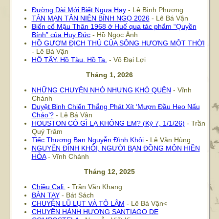
Đường Dài Mới Biết Ngựa Hay
- Lê Bình Phương
TẢN MẠN TÂN NIÊN BÍNH NGỌ 2026
- Lê Bá Vận
Biến cố Mậu Thân 1968 ở Huế qua tác phẩm “Quyền
Bính” của Huy Đức
- Hồ Ngọc Ánh
HỒ GƯƠM ĐỊCH THỦ CỦA SÔNG HƯƠNG MỘT THỜI
- Lê Bá Vận
HỒ TÂY. Hồ Tàu. Hồ Ta.
- Võ Đại Lợi
Tháng 1, 2026
NHỮNG CHUYỆN NHỎ NHƯNG KHÓ QUÊN
- Vĩnh
Chánh
Duyệt Binh Chiến Thắng Phát Xít ‘Mượn Đầu Heo Nấu
Cháo’?
- Lê Bá Vận
HOUSTON CÓ GÌ LẠ KHÔNG EM? (Kỳ 7, 1/1/26)
- Trần
Quý Trâm
Tiếc Thương Bạn Nguyễn Đình Khôi
- Lê Văn Hùng
NGUYỄN ĐÌNH KHÔI, NGƯỜI BẠN ĐỒNG MÔN HIỀN
HÒA
- Vĩnh Chánh
Tháng 12, 2025
Chiều Cali.
- Trần Văn Khang
BÀN TAY
- Bát Sách
CHUYỆN LŨ LỤT VÀ TÔ LÂM
- Lê Bá Vận<
CHUYẾN HÀNH HƯƠNG SANTIAGO DE