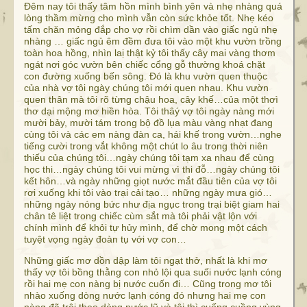
Đêm nay tôi thấy tâm hồn mình bình yên và nhẹ nhàng quá
lòng thầm mừng cho mình vẫn còn sức khỏe tốt. Nhẹ kéo
tấm chăn mỏng đắp cho vợ rồi chìm dần vào giấc ngủ nhẹ
nhàng … giấc ngủ êm đềm đưa tôi vào một khu vườn trồng
toàn hoa hồng, nhìn laị thật kỷ tôi thấy cây mai vàng thơm
ngát nơi góc vườn bên chiếc cổng gỗ thường khoá chặt
con đường xuống bến sông. Đó là khu vườn quen thuộc
của nhà vợ tôi ngày chúng tôi mới quen nhau. Khu vườn
quen thân mà tôi rõ từng chậu hoa, cây khế…của một thơì
thơ dại mộng mơ hiền hòa. Tôi thâý vợ tôi ngày nàng mới
mười bảy, mười tám trong bộ đồ lụa màu vàng nhạt đang
cùng tôi và các em nàng đàn ca, hái khế trong vườn…nghe
tiếng cười trong vắt không một chút lo âu trong thời niên
thiếu của chúng tôi…ngày chúng tôi tạm xa nhau để cùng
học thi…ngày chúng tôi vui mừng vì thi đỗ…ngày chúng tôi
kết hôn…và ngày những giọt nước mắt đầu tiên của vợ tôi
rơi xuống khi tôi vào trại cải tạo… những ngày mưa gió…
những ngày nóng bức như địa ngục trong trại biệt giam hai
chân tê liệt trong chiếc cùm sắt mà tôi phải vật lộn với
chính mình để khỏi tự hủy mình, để chờ mong một cách
tuyệt vọng ngày đoàn tụ với vợ con…
Những giấc mơ dồn dập làm tôi ngạt thở, nhất là khi mơ
thấy vợ tôi bồng thằng con nhỏ lội qua suối nước lạnh cóng
rồi hai mẹ con nàng bị nước cuốn đi… Cũng trong mơ tôi
nhào xuống dòng nước lạnh cóng đó nhưng hai mẹ con