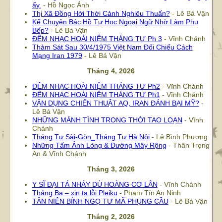
ấy.
- Hồ Ngọc Ánh
Thị Xã Đồng Hới Thời Cảnh Nghiêu Thuấn?
- Lê Bá Vận
Kể Chuyện Bác Hồ Tự Học Ngoại Ngữ Nhờ Làm Phụ
Bếp?
- Lê Bá Vận
ĐÊM NHẠC HOÀI NIỆM THÁNG TƯ Ph 3
- Vĩnh Chánh
Thảm Sát Sau 30/4/1975 Việt Nam Đối Chiếu Cách
Mạng Iran 1979
- Lê Bá Vận
Tháng 4, 2026
ĐÊM NHẠC HOÀI NIỆM THÁNG TƯ Ph2
- Vĩnh Chánh
ĐÊM NHẠC HOÀI NIỆM THÁNG TƯ Ph1
- Vĩnh Chánh
VẬN DỤNG CHIẾN THUẬT AQ, IRAN ĐÁNH BẠI MỸ?
-
Lê Bá Vận
NHỮNG MẢNH TÌNH TRONG THỜI TAO LOẠN
- Vĩnh
Chánh
Tháng Tư Sài-Gòn_Tháng Tư Hà Nội
- Lê Bình Phương
Những Tấm Ảnh Lòng & Đường Mây Rộng
- Thân Trọng
An & Vĩnh Chánh
Tháng 3, 2026
Y SĨ ĐẠI TÁ NHẢY DÙ HOÀNG CƠ LÂN
- Vĩnh Chánh
Tháng Ba – xin tạ lỗi Pleiku
- Phạm Tín An Ninh
TÂN NIÊN BÍNH NGỌ TƯ MÃ PHỤNG CẦU
- Lê Bá Vận
Tháng 2, 2026