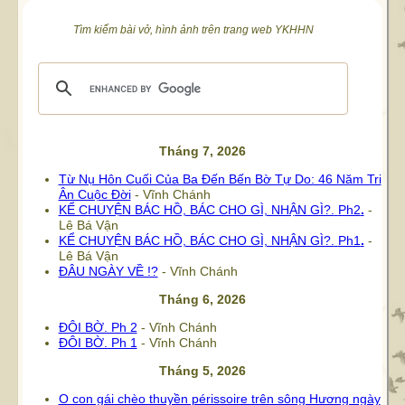
Tìm kiếm bài vở, hình ảnh trên trang web YKHHN
Tháng 7, 2026
Từ Nụ Hôn Cuối Của Ba Đến Bến Bờ Tự Do: 46 Năm Tri
Ân Cuộc Đời
- Vĩnh Chánh
KỂ CHUYỆN BÁC HỒ, BÁC CHO GÌ, NHẬN GÌ?.
Ph2
.
-
Lê Bá Vận
KỂ CHUYỆN BÁC HỒ, BÁC CHO GÌ, NHẬN GÌ?.
Ph1
.
-
Lê Bá Vận
ĐÂU NGÀY VỀ !?
- Vĩnh Chánh
Tháng 6, 2026
ĐÔI BỜ. Ph 2
- Vĩnh Chánh
ĐÔI BỜ. Ph 1
- Vĩnh Chánh
Tháng 5, 2026
O con gái chèo thuyền périssoire trên sông Hương ngày