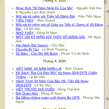
Tháng 5, 2025
Nhạc Kịch "50 Năm Nhật Ký Của Mẹ"
- Nguyễn Viết Kim
& Nguyễn Lâm Kim Oanh
Một vài kỷ niệm với Thầy Võ Đăng Đài
- Trần Tiễn Ngạc
TIỄN THẦY
- Vĩnh Chánh
Một vài kỷ niệm với cố Giáo sư Tiến sĩ, Dược sĩ Võ Đăng
Đài
- Lê Bá Vận
NHỚ THẦY
- Đồng Sĩ Nam
MỘT VÀI KỶ NIỆM VỚI THẦY VÕ ĐĂNG ĐÀI
- Hồ Ngọc
Ánh
Hải Hành Rời Saigon
- Chu Mai
Chuyện Đi Tây
- Lê Đình Thương
50 Năm - Còn Đó Nỗi Buồn
- Phạm Tín An Ninh
Tháng 4, 2025
VIỆT NAM: 50 NĂM NHÌN LẠI
- Vĩnh Chánh
Kế Sách “Rút Củi Đáy Nồi” Và Ngày 30/4/1975 Chiến
Thắng
.- Lê Bá Vận
Hành Trình 30 Năm Của Bác Hồ. Tiền Đề Ngày
30/4/1975
- Lê Bá Vận
VIẾT TRƯỚC KHI QUÊN
- Nông Thế Anh
Đời Quân Ngũ
- Đồng Sĩ Nam
Đà Nẵng những ngày cuối tháng Ba 1975
- Phùng Văn
Hạnh