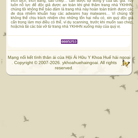
trích dịch, trích đăng, sao chép… cần được sự đồng ý của tác giả. Tuy
luôn nỗ lực để độc giả được an toàn khi ghé thăm trang nhà YKHHN,
chúng tôi không thể bảo đảm là trang nhà này hoàn toàn tránh được các
đe dọa nhiễm khuẫn hay các adwares hay malwares… Vì chúng tôi
không thể chịu trách nhiệm cho những tổn hại nếu có, xin quý độc giả
cẩn trọng làm mọi điều có thể, ví dụ scanning, trước khi muốn sao chép,
hoặc/và tải các bài vở từ trang nhà YKHHN xuống máy của quý vị.
Mạng nối kết tình thân ái của Hội Ái Hữu Y Khoa Huế hải ngoại
. Copyright © 2007-2026. ykhoahuehaingoai. All rights
reserved.