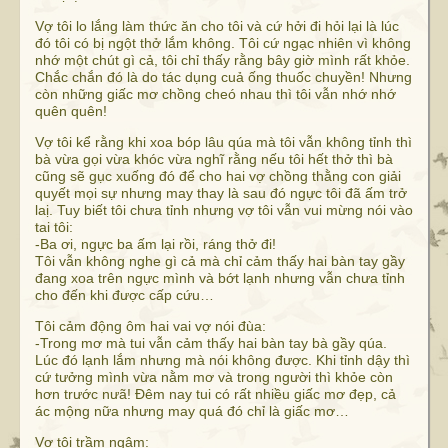
Vợ tôi lo lắng làm thức ăn cho tôi và cứ hởi đi hỏi lại là lúc
đó tôi có bị ngột thở lắm không. Tôi cứ ngạc nhiên vì không
nhớ một chút gì cả, tôi chỉ thấy rằng bây giờ mình rất khỏe.
Chắc chắn đó là do tác dụng cuả ống thuốc chuyền! Nhưng
còn những giấc mơ chồng cheó nhau thì tôi vẫn nhớ nhớ
quên quên!
Vợ tôi kể rằng khi xoa bóp lâu qúa mà tôi vẫn không tỉnh thì
bà vừa gọi vừa khóc vừa nghĩ rằng nếu tôi hết thở thì bà
cũng sẽ gục xuống đó để cho hai vợ chồng thằng con giải
quyết mọi sự nhưng may thay là sau đó ngực tôi đã ấm trở
laị. Tuy biết tôi chưa tỉnh nhưng vợ tôi vẫn vui mừng nói vào
tai tôi:
-Ba ơi, ngực ba ấm lại rồi, ráng thở đi!
Tôi vẫn không nghe gì cả mà chỉ cảm thấy hai bàn tay gầy
đang xoa trên ngực mình và bớt lạnh nhưng vẫn chưa tỉnh
cho đến khi được cấp cứu…
Tôi cảm động ôm hai vai vợ nói đùa:
-Trong mơ mà tui vẫn cảm thấy hai bàn tay bà gầy qúa.
Lúc đó lạnh lắm nhưng mà nói không được. Khi tỉnh dậy thì
cứ tưởng mình vừa nằm mơ và trong người thì khỏe còn
hơn trước nưã! Đêm nay tui có rất nhiều giấc mơ đẹp, cả
ác mộng nữa nhưng may quá đó chỉ là giấc mơ…
Vợ tôi trầm ngâm: