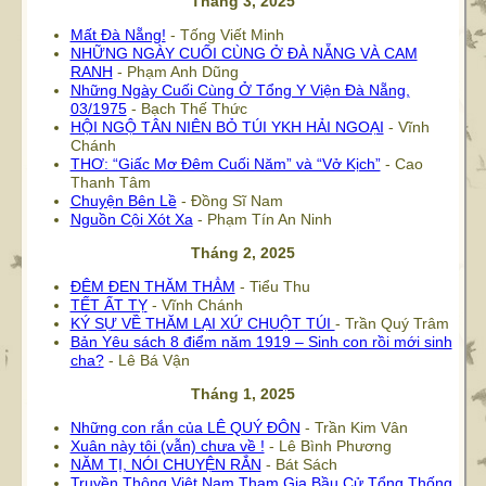
Tháng 3, 2025
Mất Đà Nẵng!
- Tống Viết Minh
NHỮNG NGÀY CUỐI CÙNG Ở ĐÀ NẴNG VÀ CAM
RANH
- Phạm Anh Dũng
Những Ngày Cuối Cùng Ở Tổng Y Viện Đà Nẵng,
03/1975
- Bạch Thế Thức
HỘI NGỘ TÂN NIÊN BỎ TÚI YKH HẢI NGOẠI
- Vĩnh
Chánh
THƠ: “Giấc Mơ Đêm Cuối Năm” và “Vở Kịch”
- Cao
Thanh Tâm
Chuyện Bên Lề
- Đồng Sĩ Nam
Nguồn Cội Xót Xa
- Phạm Tín An Ninh
Tháng 2, 2025
ĐÊM ĐEN THĂM THẲM
- Tiểu Thu
TẾT ẤT TỴ
- Vĩnh Chánh
KÝ SỰ VỀ THĂM LẠI XỨ CHUỘT TÚI
- Trần Quý Trâm
Bản Yêu sách 8 điểm năm 1919 – Sinh con rồi mới sinh
cha?
- Lê Bá Vận
Tháng 1, 2025
Những con rắn của LÊ QUÝ ĐÔN
- Trần Kim Vân
Xuân này tôi (vẫn) chưa về !
- Lê Bình Phương
NĂM TỊ, NÓI CHUYỆN RẮN
- Bát Sách
Truyền Thông Việt Nam Tham Gia Bầu Cử Tổng Thống