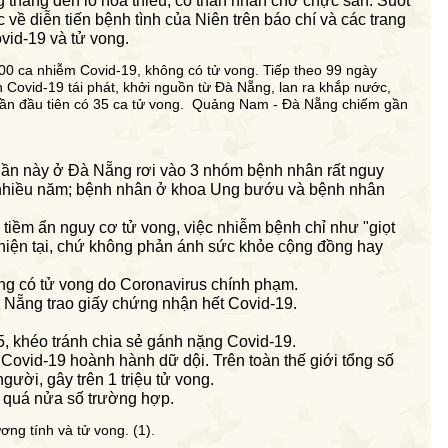
thẳng đến lò hỏa thiêu, có thân nhân chờ chực sẵn. Suốt
ức về
diễn tiến
bệnh tình của Niên trên báo chí và các trang
vid-19 và tử vong
.
00 ca nhiễm Covid-19, không có tử vong. Tiếp theo 99 ngày
h Covid-19 tái phát, khởi nguồn từ Đà Nẵng, lan ra khắp nước,
ần đầu tiên có 35 ca tử vong.
Quảng Nam - Đà Nẵng chiếm gần
h lần này ở Đà Nẵng rơi vào 3 nhóm bệnh nhân rất nguy
 nhiều năm; bệnh nhân ở khoa Ung bướu và bệnh nhân
iềm ẩn nguy cơ tử vong, việc nhiễm bệnh chỉ như "giọt
 hiện tại, chứ không phản ánh sức khỏe cộng đồng hay
ng có tử vong do Coronavirus chính phạm.
Nẵng trao giấy chứng nhận hết Covid-19.
, khéo tránh chia sẻ gánh nặng Covid-19.
Covid-19 hoành hành dữ dội. Trên toàn thế giới tổng số
gười, gây trên 1 triệu tử vong.
 quá nửa số trường hợp.
ng tính và tử vong. (1).