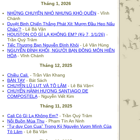
Tháng 1, 2026
NHỮNG CHUYỆN NHỎ NHƯNG KHÓ QUÊN
- Vĩnh
Chánh
Duyệt Binh Chiến Thắng Phát Xít ‘Mượn Đầu Heo Nấu
Cháo’?
- Lê Bá Vận
HOUSTON CÓ GÌ LẠ KHÔNG EM? (Kỳ 7, 1/1/26)
-
Trần Quý Trâm
Tiếc Thương Bạn Nguyễn Đình Khôi
- Lê Văn Hùng
NGUYỄN ĐÌNH KHÔI, NGƯỜI BẠN ĐỒNG MÔN HIỀN
HÒA
- Vĩnh Chánh
Tháng 12, 2025
Chiều Cali.
- Trần Văn Khang
BÀN TAY
- Bát Sách
CHUYỆN LŨ LỤT VÀ TÔ LÂM
- Lê Bá Vận<
CHUYẾN HÀNH HƯƠNG SANTIAGO DE
COMPOSTELA
- Nguyễn Viết Kim
Tháng 11, 2025
Cali Có Gì Lạ Không Em?
- Trần Quý Trâm
Nỗi Buồn Mùa Thu
- Phạm Tín An Ninh
“Tư duy Con Cua” Trong Kỷ Nguyên Vươn Mình Của
Tô Lâm
- Lê Bá Vận