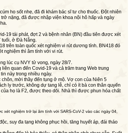
cúm ho sốt nhẹ, đã đi khám bác sĩ tư cho thuốc. Đột nhiên
 trở nặng,
đã
được nhập viện khoa nội hô hấp và ngày
cha.
d-19 tái phát, đợt 2 và bệnh nhân (BN) đầu tiên được xét
 tuổi, ở Đà Nẵng.
8 trên toàn quốc xét n
g
hiệm vi rút dương tính. BN418 đó
ghiệm thì âm tính với vi rút.
ùng lúc cụ NVY tử vong, ngày 28/7.
 liên quan đến Covid-19 và cả trăm trang
Web
trung
tin này trong nhiều ngày.
c chôn, mời thầy đến tụng ở mộ
.
Vợ con của Niên 5
ách ly
trước, không d
ự
tang
lễ
, chỉ có
ít
bà con
thân quyến
nh của họ là F2, được theo dõi. Nhà thì được phun hóa chất
ợ
c xét nghi
ệ
m trở lại âm tính với SARS-CoV-2 vào các ngày 04,
đ
ộc, suy đa tạng không phục h
ồ
i, tăng huy
ế
t áp, đái tháo