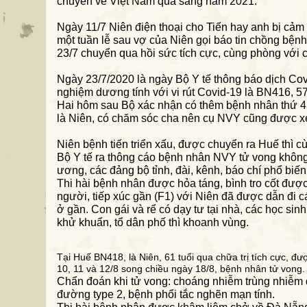
chuyến về Việt Nam qua sang năm 2021.
Ngày 11/7 Niên điện thoại
cho
Tiến hay anh bị cảm 
một tuần lễ sau vợ của Niên gọi báo tin chồng bệnh
23
/7
chuyển qua hồi sức tích cực, cùng
phòng với
Ngày 23/7/2020 là ngày Bộ Y tế thông báo dịch Covi
nghiệm dương tính với vi rút Covid-19 là BN416, 57
Hai hôm sau Bộ xác nhận có thêm bệnh nhân thứ 41
là Niên
,
có chăm sóc cha nên cụ NVY cũng được xét n
Niên bệnh
tiến triển xấu
, được chuyển ra Huế thì c
Bộ Y tế ra thông cáo bệnh nhân NVY tử vong không
ương,
các đảng bộ tỉnh
, đài, kênh, báo chí
phổ biến 
Thi hài bệnh nhân được hỏa táng,
bình tro cốt đượ
người,
tiếp xúc gần (F1) với Niên
đã
được dẫn đi c
ở gần
. Con gái và rể có dạy tư tại nhà, các học si
khử khuẩn
, tổ dân phố thì khoanh vùng
.
T
ại Huế
BN418, là Niên, 61 tuổi
qua chữa trị
tích cực,
đư
10, 11
và
12/8
song c
hi
ề
u ngày 1
8
/8,
b
ệnh nhân
t
ử vong.
Ch
ẩ
n đoán khi
t
ử vong: choáng nh
iễ
m trùng nhiễm
đ
ườ
ng type 2, b
ệ
nh ph
ổi
t
ắc nghẽn mạn tính
.