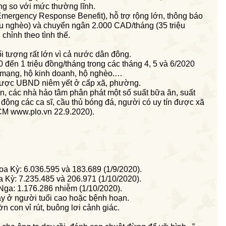
ng so với mức thường lĩnh.
rgency Response Benefit), hỗ trợ rộng lớn, thông báo
àu nghèo) và chuyển ngân 2.000 CAD/tháng (35 triệu
chỉnh theo tình thế.
ối tượng rất lớn vì cả nước dân đông.
 đến 1 triệu đồng/tháng trong các tháng 4, 5 và 6/2020
 mạng, hộ kinh doanh, hộ nghèo.…
ược UBND
niêm yết ở cấp xã, phường.
ện, các nhà hảo tâm phân phát một số suất bữa ăn, suất
 động các ca sĩ, cầu thủ bóng đá, người có uy tín được xã
M www.plo.vn 22.9.2020).
oa Kỳ: 6.036.595 và 183.689 (1/9/2020).
a Kỳ: 7.235.485 và 206.971 (1/10/2020).
Nga: 1.176.286 nhiễm (1/10/2020).
ảy ở người tuổi cao hoặc bệnh hoạn.
n con vỉ rút, buông lơi cảnh giác.