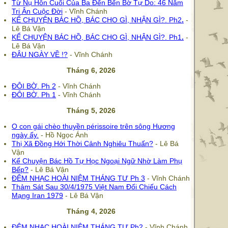
Từ Nụ Hôn Cuối Của Ba Đến Bến Bờ Tự Do: 46 Năm
Tri Ân Cuộc Đời
- Vĩnh Chánh
KỂ CHUYỆN BÁC HỒ, BÁC CHO GÌ, NHẬN GÌ?.
Ph2
.
-
Lê Bá Vận
KỂ CHUYỆN BÁC HỒ, BÁC CHO GÌ, NHẬN GÌ?.
Ph1
.
-
Lê Bá Vận
ĐÂU NGÀY VỀ !?
- Vĩnh Chánh
Tháng 6, 2026
ĐÔI BỜ. Ph 2
- Vĩnh Chánh
ĐÔI BỜ. Ph 1
- Vĩnh Chánh
Tháng 5, 2026
O con gái chèo thuyền périssoire trên sông Hương
ngày ấy.
- Hồ Ngọc Ánh
Thị Xã Đồng Hới Thời Cảnh Nghiêu Thuấn?
- Lê Bá
Vận
Kể Chuyện Bác Hồ Tự Học Ngoại Ngữ Nhờ Làm Phụ
Bếp?
- Lê Bá Vận
ĐÊM NHẠC HOÀI NIỆM THÁNG TƯ Ph 3
- Vĩnh Chánh
Thảm Sát Sau 30/4/1975 Việt Nam Đối Chiếu Cách
Mạng Iran 1979
- Lê Bá Vận
Tháng 4, 2026
ĐÊM NHẠC HOÀI NIỆM THÁNG TƯ Ph2
- Vĩnh Chánh