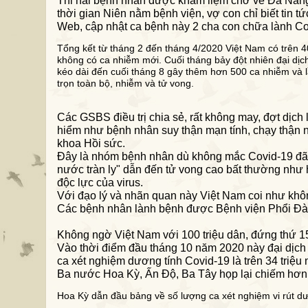
Thi hài bệnh nhân được khâm liệm chở về Đà Nẵng 
thời gian Niên nằm bệnh viện, vợ con chỉ biết tin t
Web
,
cập nhật ca bệnh này 2 cha con chữa lành Co
Tổng kết từ tháng 2 đến tháng 4/2020 Việt Nam có trên 4
không có ca nhiễm mới. Cuối tháng bảy
đột nhiên đại dịc
kéo dài đến cuối tháng 8 gây thêm hơn 500 ca nhiễm và l
trọn toàn bộ, nhiễm và tử vong.
C
ác
GS
BS điều trị
chia sẻ, rất không may, đợt dịc
hiểm như bệnh nhân suy thận mạn tính, chạy thận
khoa Hồi sức.
Đây là nhóm bệnh nhân dù không mắc Covid-19 đã t
nước tràn ly" dẫn đến tử vong cao bất thường như
độc lực của virus.
Với đạo lý và nhãn quan này Việt Nam coi như khô
Các bệnh nhân lành bệnh được Bệnh viện Phổi Đà 
Không ngờ Việt Nam với 100 triệu dân, đứng thứ 15
Vào thời điểm đầu tháng 10 năm 2020 này đại dịch 
ca xét nghiệm dương tính Covid-19 là trên 34 triệu n
Ba nước Hoa Kỳ, Ấn Độ, Ba Tây họp lại chiếm hơn
Hoa Kỳ dẫn đầu bảng về số lượng ca xét nghiệm vi rút dươ