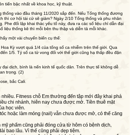
n tiến bậc nhất về khoa học, kỹ thuật.
g thống vào đầu tháng 11/2020 sắp đến. Nếu Tổng thống đương
h thì cơ hội tái cử sẽ giảm? Ngày 2/10 Tổng thống và phu nhân
Phe đối lập khai thác yếu tố này, đưa ra các số liệu chỉ dẫn đại
ố liệu thống kê thì mỗi bên thu thập và diễn tả mỗi khác.
 thấy một vài chuyển biến cụ thể:
Hoa Kỳ vượt quá 1/4 của tổng số ca nhiễm trên thế giới. Qua
 đến 1/5. Tỷ số ca tử vong đối với thế giới cũng hạ thấp đều đặn
 đại dịch, bình là nến kinh tế quốc dân. Trên thực tế không dễ
an trọng. (2)
ose, bắc Cali.
m nhiều. Fitness chỗ Em thường đến tập mới đây khai phá
ều chi nhánh, hiên nay chưa được mở. Tiền thuê mặt
ủa học viên.
tóc hoặc làm móng (nail) vẫn chưa được mở, có thể căng
 mỹ phẩm cũng phải đóng cửa từ hôm có bệnh dịch,
dài bao lâu. Vì thế cũng phải dẹp tiệm.