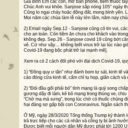
Gia đình Em các con, mở bán phône, tiệm thuốc tâ
Chúc Anh vui khỏe. Sanjose sắp nóng 105° ngày thứ
Cũng lo ngại cháy hoặc động đất, mong bình yên. L
Mọi năm các chùa làm lễ này lớn lắm, năm nay chù
2) Email ngày Sep.12 - Sanjose cũng có tin vui, cá
cho an toàn. Còn tiệm ăn chưa cho khách vào tron
không đẹp.
Sep.26 -
Sanjose covid 19 cũng bớt căng
vẻ. Cứ như vậy… không biết virus trở lại lúc nào
Covid-19 đang bộc phát trở lại mạnh mẽ].
Xem ra có 2 cách đối phó với đại dịch Covid-19, quy
1) “Đồng quy ư tận” như đánh bom tự sát, kinh tế và
cáo đóng cửa kinh tế, cấm chỉ tụ họp, giãn cách và c
2) “Đói đầu gối phải bò” tính mạng là quý song chấ
gượng dậy đi làm, kẻ bỏ mạng trong thùng xe, chịu 
“Chờ mạ má sưng”, trong lúc chờ có thuốc chủng 
hại đáng sợ gấp bội con Coronavirus. Ngân sách thấ
Ở Mỹ, ngày 28/3/2020 Tổng thống Trump ký thành luậ
trả trực tiếp cho các cá nhân và công ty bị ảnh hưở
Được biết m
ỗi người dân Mỹ được
phát tới
1200 