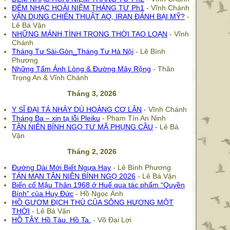
ĐÊM NHẠC HOÀI NIỆM THÁNG TƯ Ph1
- Vĩnh Chánh
VẬN DỤNG CHIẾN THUẬT AQ, IRAN ĐÁNH BẠI MỸ?
-
Lê Bá Vận
NHỮNG MẢNH TÌNH TRONG THỜI TAO LOẠN
- Vĩnh
Chánh
Tháng Tư Sài-Gòn_Tháng Tư Hà Nội
- Lê Bình
Phương
Những Tấm Ảnh Lòng & Đường Mây Rộng
- Thân
Trọng An & Vĩnh Chánh
Tháng 3, 2026
Y SĨ ĐẠI TÁ NHẢY DÙ HOÀNG CƠ LÂN
- Vĩnh Chánh
Tháng Ba – xin tạ lỗi Pleiku
- Phạm Tín An Ninh
TÂN NIÊN BÍNH NGỌ TƯ MÃ PHỤNG CẦU
- Lê Bá
Vận
Tháng 2, 2026
Đường Dài Mới Biết Ngựa Hay
- Lê Bình Phương
TẢN MẠN TÂN NIÊN BÍNH NGỌ 2026
- Lê Bá Vận
Biến cố Mậu Thân 1968 ở Huế qua tác phẩm “Quyền
Bính” của Huy Đức
- Hồ Ngọc Ánh
HỒ GƯƠM ĐỊCH THỦ CỦA SÔNG HƯƠNG MỘT
THỜI
- Lê Bá Vận
HỒ TÂY. Hồ Tàu. Hồ Ta.
- Võ Đại Lợi