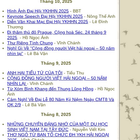
Tháng 10, 2025
Hình Ảnh Đại Hội YKHHN 2025
- BBT
Keynote Speech Đại Hội YKHHN 2025
- Nông Thế Anh
Diễn Văn Khai Mạc Đại Hội YKHHN 2025
- Lê Đình
Thương
Đi thăm thủ đô Prague, Cộng hoà Séc. 24 tháng 9
2025
. - Hồ Ngọc Ánh
Thư Riêng Tình Chung
- Vĩnh Chánh
Nghĩ Gì Về “Cộng đồng người Việt hải ngoại – 50 năm
nhìn lại”
- Lê Bá Vận
Tháng 9, 2025
ANH HAI TIỂU TỬ CỦA TÔI
- Tiểu Thu
CỘNG ĐỒNG NGƯỜI VIỆT HẢI NGOẠI – 50 NĂM
NHÌN LẠI
- Vĩnh Chánh
Từ Xóm Bình Khang đến Thung Lũng Hồng
- Hồ Ngọc
Ánh
Cảm Nghĩ Về Đại Lễ 80 Năm Kỷ Niệm Ngày CMT8 Và
QK 2/9
- Lê Bá Vận
Tháng 8, 2025
NHỮNG CHUYỆN ĐÁNG NHỚ CỦA MỘT DU HỌC
SINH VIỆT NAM TẠI TÂY ĐỨC
- Nguyễn Viết Kim
THƠ NGỎ TỪ BAN TỔ CHỨC ĐH YKH HẢI NGOẠI