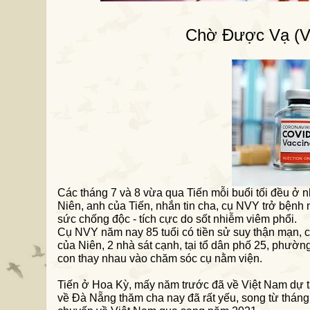
Chờ Được Vạ (V
Các tháng 7 và 8 vừa qua Tiến mỗi buổi tối đều ở n
Niên, anh của Tiến, nhắn tin cha, cụ NVY trở bệnh
sức chống độc - tích cực do sốt nhiễm viêm phổi.
Cụ NVY năm nay 85 tuổi có tiền sử suy thận mạn, c
của Niên,
2
nhà sát cạnh, tại tổ dân phố 25, phườ
con thay nhau vào chăm sóc cụ nằm viện.
Tiến ở Hoa Kỳ, mấy năm trước đã về Việt Nam dự t
về Đà Nẵng thăm cha nay đã rất yếu, song từ tháng 