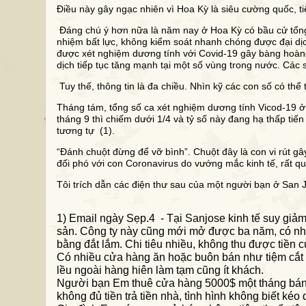
Điều này gây ngạc nhiên vì Hoa Kỳ là siêu cường quốc, tiê
Đáng chú ý hơn nữa là năm nay ở Hoa Kỳ có bầu cử tổn
nhiệm bất lực, không kiểm soát nhanh chóng được đại dịc
được xét nghiệm dương tính với Covid-19 gây bàng hoàng. 
dịch tiếp tục tăng mạnh tại một số vùng trong nước. Các s
Tuy thế, thông tin là đa chiều. Nhìn kỹ các con số có thể
Tháng tám, tổng số ca xét nghiệm dương tính Vicod-19 ở 
tháng 9 thì chiếm dưới 1/4 và tỷ số này đang hạ thấp tiến
tương tự (1).
“Đánh chuột đừng để vỡ bình”. Chuột đây là con vi rút gây
đối phó với con Coronavirus do vướng mắc kinh tế, rất qu
Tôi trích dẫn các điện thư sau của một người bạn ở San J
1) Email ngày Sẹp.4 - Tại Sanjose kinh tế suy giả
sản. Công ty này cũng mới mở được ba năm, có nhi
bằng đắt lắm. Chi tiêu nhiều, không thu được tiền c
Có nhiều cửa hàng ăn hoặc buôn bán như tiệm cắt 
lều ngoài hàng hiên làm tạm cũng ít khách.
Người bạn Em thuê cửa hàng 5000$ một tháng bán
không đủ tiền trả tiền nhà, tình hình không biết kéo 