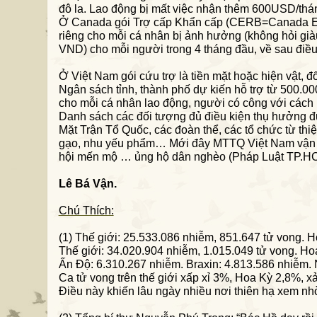
đô la
.
L
ao động b
ị
mất việc nhận thêm 600USD
/
thá
Ở Canada gói Trợ cấp Khẩn cấp (CERB=Canada Eme
riêng cho mỗi cá nhân bị ảnh hưởng (không hỏi gi
VND) cho mỗi người trong 4 tháng đầu, về sau điều 
Ở Việt Nam gói cứu trợ là tiền mặt hoặc hiện vật, đ
Ngân sách tỉnh, thành phố dự kiến hỗ trợ từ 500.000
cho mỗi cá nhân lao động, người có công với cách
D
anh sách các đối tượng đủ điều kiện thụ hưởng
đ
Mặt Trận Tổ Quốc, các đoàn thể, các tổ chức từ thi
gạo, nhu yếu phẩm… Mới đây MTTQ Việt Nam
vận
hội mến mộ … ủng hộ dân nghèo (Pháp Luật TP.HC
Lê Bá Vận.
Chú Thích:
(1) Thế giới: 25.533.086 nhiễm, 851.647 tử vong. H
Thế giới: 34.020.904 nhiễm, 1.015.049 tử vong. Ho
Ấn Độ: 6.310.267 nhiễm. Braxin: 4.813.586 nhiễm. 
Ca tử vong trên thế giới xấp xỉ 3%, Hoa Kỳ 2,8%, x
Điều này khiến lâu ngày nhiều nơi thiên hạ xem nhờ