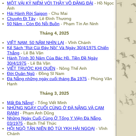
MỘT VÀI KỶ NIỆM VỚI THẦY VÕ ĐĂNG ĐÀI
- Hồ Ngọc
Ánh
Hải Hành Rời Saigon
- Chu Mai
Chuyện Đi Tây
- Lê Đình Thương
50 Năm - Còn Đó Nỗi Buồn
- Phạm Tín An Ninh
Tháng 4, 2025
VIỆT NAM: 50 NĂM NHÌN LẠI
- Vĩnh Chánh
Kế Sách “Rút Củi Đáy Nồi” Và Ngày 30/4/1975 Chiến
Thắng
.- Lê Bá Vận
Hành Trình 30 Năm Của Bác Hồ. Tiền Đề Ngày
30/4/1975
- Lê Bá Vận
VIẾT TRƯỚC KHI QUÊN
- Nông Thế Anh
Đời Quân Ngũ
- Đồng Sĩ Nam
Đà Nẵng những ngày cuối tháng Ba 1975
- Phùng Văn
Hạnh
Tháng 3, 2025
Mất Đà Nẵng!
- Tống Viết Minh
NHỮNG NGÀY CUỐI CÙNG Ở ĐÀ NẴNG VÀ CAM
RANH
- Phạm Anh Dũng
Những Ngày Cuối Cùng Ở Tổng Y Viện Đà Nẵng,
03/1975
- Bạch Thế Thức
HỘI NGỘ TÂN NIÊN BỎ TÚI YKH HẢI NGOẠI
- Vĩnh
Chánh