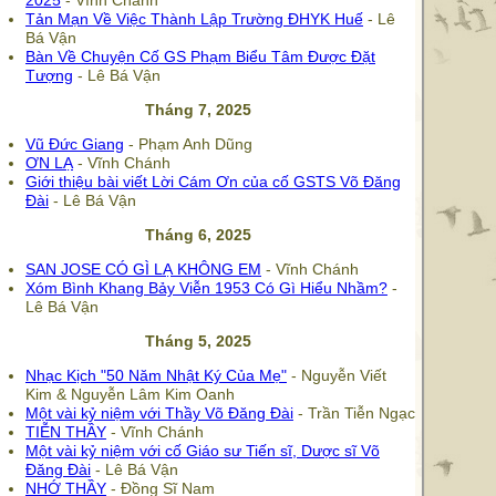
2025
- Vĩnh Chánh
Tản Mạn Về Việc Thành Lập Trường ĐHYK Huế
- Lê
Bá Vận
Bàn Về Chuyện Cố GS Phạm Biểu Tâm Được Đặt
Tượng
- Lê Bá Vận
Tháng 7, 2025
Vũ Đức Giang
- Phạm Anh Dũng
ƠN LẠ
- Vĩnh Chánh
Giới thiệu bài viết Lời Cám Ơn của cố GSTS Võ Đăng
Đài
- Lê Bá Vận
Tháng 6, 2025
SAN JOSE CÓ GÌ LẠ KHÔNG EM
- Vĩnh Chánh
Xóm Bình Khang Bảy Viễn 1953 Có Gì Hiểu Nhầm?
-
Lê Bá Vận
Tháng 5, 2025
Nhạc Kịch "50 Năm Nhật Ký Của Mẹ"
- Nguyễn Viết
Kim & Nguyễn Lâm Kim Oanh
Một vài kỷ niệm với Thầy Võ Đăng Đài
- Trần Tiễn Ngạc
TIỄN THẦY
- Vĩnh Chánh
Một vài kỷ niệm với cố Giáo sư Tiến sĩ, Dược sĩ Võ
Đăng Đài
- Lê Bá Vận
NHỚ THẦY
- Đồng Sĩ Nam