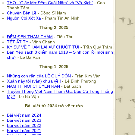
THƠ: “Giấc Mơ Đêm Cuối Năm” và “Vở Kịch”
- Cao
Thanh Tâm
Chuyện Bên Lề
- Đồng Sĩ Nam
Nguồn Cội Xót Xa
- Phạm Tín An Ninh
Tháng 2, 2025
ĐÊM ĐEN THĂM THẲM
- Tiểu Thu
TẾT ẤT TỴ
- Vĩnh Chánh
KÝ SỰ VỀ THĂM LẠI XỨ CHUỘT TÚI
- Trần Quý Trâm
Bản Yêu sách 8 điểm năm 1919 – Sinh con rồi mới sinh
cha?
- Lê Bá Vận
Tháng 1, 2025
Những con rắn của LÊ QUÝ ĐÔN
- Trần Kim Vân
Xuân này tôi (vẫn) chưa về !
- Lê Bình Phương
NĂM TỊ, NÓI CHUYỆN RẮN
- Bát Sách
Truyền Thông Việt Nam Tham Gia Bầu Cử Tổng Thống
Mỹ?
- Lê Bá Vận
Bài viết từ 2024 trở về trước
Bài viết năm 2024
Bài viết năm 2023
Bài viết năm 2022
Bài viết năm 2021