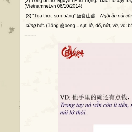
(2) Tổng bí thư Nguyễn Phú Trọng: “Bác Hồ dạy rồi, 
(Vietnamnet.vn 06/10/2014)
(3) “Tọa thực sơn băng”
坐食山崩
。
Ngồi
ăn núi cũn
cũng
 hết. (Băng 
崩
b
ēng = sụt, lở, đổ, nứt, vỡ, vd: 
--------