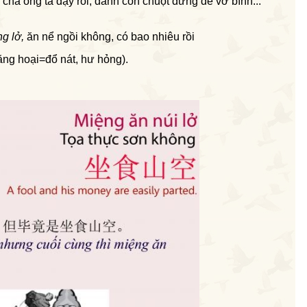
cha ông ta dạy rồi, đánh con chuột đừng để vỡ bình...”
g lở,
ăn nể ngồi không, có bao nhiêu rồi
băng hoại=đổ nát, hư hỏng).  