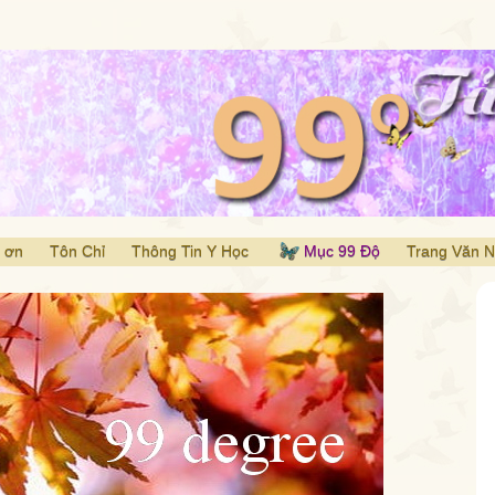
 ơn
Tôn Chỉ
Thông Tin Y Học
Mục 99 Độ
Trang Văn 