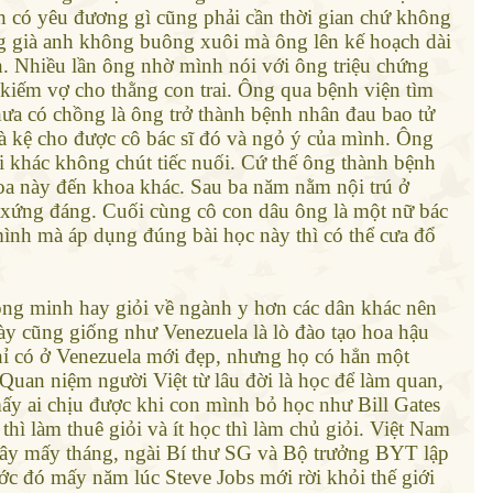
h có yêu đương gì cũng phải cần thời gian chứ không
g già anh không buông xuôi mà ông lên kế hoạch dài
nh. Nhiều lần ông nhờ mình nói với ông triệu chứng
 kiếm vợ cho thằng con trai. Ông qua bệnh viện tìm
chưa có chồng là ông trở thành bệnh nhân đau bao tử
cà kệ cho được cô bác sĩ đó và ngỏ ý của mình. Ông
i khác không chút tiếc nuối. Cứ thế ông thành bệnh
oa này đến khoa khác. Sau ba năm nằm nội trú ở
p xứng đáng. Cuối cùng cô con dâu ông là một nữ bác
mình mà áp dụng đúng bài học này thì có thể cưa đổ
ông minh hay giỏi về ngành y hơn các dân khác nên
 này cũng giống như Venezuela là lò đào tạo hoa hậu
hỉ có ở Venezuela mới đẹp, nhưng họ có hẳn một
Quan niệm người Việt từ lâu đời là học để làm quan,
ấy ai chịu được khi con mình bỏ học như Bill Gates
ì làm thuê giỏi và ít học thì làm chủ giỏi. Việt Nam
 đây mấy tháng, ngài Bí thư SG và Bộ trưởng BYT lập
ớc đó mấy năm lúc Steve Jobs mới rời khỏi thế giới