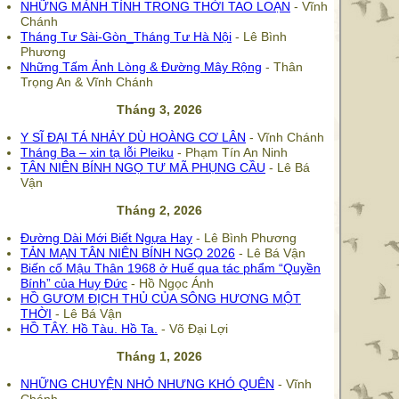
NHỮNG MẢNH TÌNH TRONG THỜI TAO LOẠN
- Vĩnh
Chánh
Tháng Tư Sài-Gòn_Tháng Tư Hà Nội
- Lê Bình
Phương
Những Tấm Ảnh Lòng & Đường Mây Rộng
- Thân
Trọng An & Vĩnh Chánh
Tháng 3, 2026
Y SĨ ĐẠI TÁ NHẢY DÙ HOÀNG CƠ LÂN
- Vĩnh Chánh
Tháng Ba – xin tạ lỗi Pleiku
- Phạm Tín An Ninh
TÂN NIÊN BÍNH NGỌ TƯ MÃ PHỤNG CẦU
- Lê Bá
Vận
Tháng 2, 2026
Đường Dài Mới Biết Ngựa Hay
- Lê Bình Phương
TẢN MẠN TÂN NIÊN BÍNH NGỌ 2026
- Lê Bá Vận
Biến cố Mậu Thân 1968 ở Huế qua tác phẩm “Quyền
Bính” của Huy Đức
- Hồ Ngọc Ánh
HỒ GƯƠM ĐỊCH THỦ CỦA SÔNG HƯƠNG MỘT
THỜI
- Lê Bá Vận
HỒ TÂY. Hồ Tàu. Hồ Ta.
- Võ Đại Lợi
Tháng 1, 2026
NHỮNG CHUYỆN NHỎ NHƯNG KHÓ QUÊN
- Vĩnh