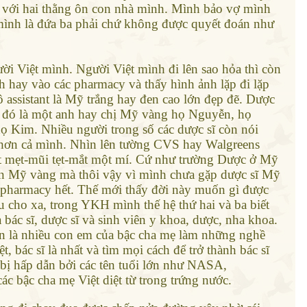
với hai thằng ôn con nhà mình. Mình bảo vợ mình
 mình là đứa ba phải chứ không được quyết đoán như
ười Việt mình. Người Việt mình đi lên sao hỏa thì còn
h hay vào các pharmacy và thấy hình ảnh lặp đi lặp
ô assistant là Mỹ trắng hay đen cao lớn đẹp đẽ.
Dược
ở đó là một anh hay chị Mỹ vàng họ Nguyễn, họ
 Kim. Nhiều người trong số các dược sĩ còn nói
 hơn cả mình. Nhìn lên tường CVS hay Walgreens
t mẹt-mũi tẹt-mắt một mí. Cứ như trường Dược ở Mỹ
n Mỹ vàng mà thôi vậy vì mình chưa gặp dược sĩ Mỹ
 pharmacy hết. Thế mới thấy đời này muốn gì được
u cho xa, trong YKH mình thế hệ thứ hai và ba biết
 bác sĩ, dược sĩ và sinh viên y khoa, dược, nha khoa.
n là nhiều con em của bậc cha mẹ làm những nghề
t, bác sĩ là nhất và tìm mọi cách để trở thành bác sĩ
 bị hấp dẫn bởi các tên tuổi lớn như NASA,
 bậc cha mẹ Việt diệt từ trong trứng nước.