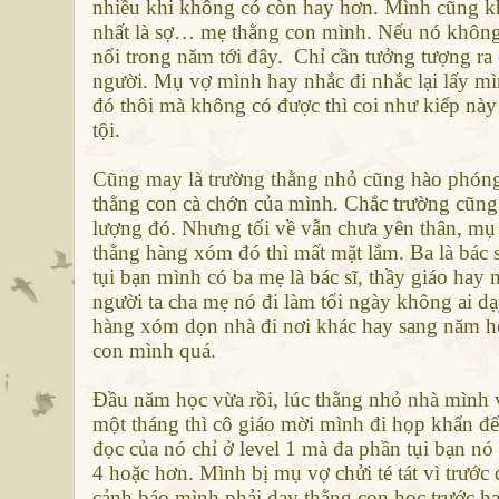
nhiều khi không có còn hay hơn. Mình cũng k
nhất là sợ… mẹ thằng con mình. Nếu nó không 
nổi trong năm tới đây. Chỉ cần tưởng tượng ra
người. Mụ vợ mình hay nhắc đi nhắc lại lấy mì
đó thôi mà không có được thì coi như kiếp này
tội.
Cũng may là trường thằng nhỏ cũng hào phóng 
thằng con cà chớn của mình. Chắc trường cũng 
lượng đó. Nhưng tối về vẫn chưa yên thân, mụ
thằng hàng xóm đó thì mất mặt lắm. Ba là bác 
tụi bạn mình có ba mẹ là bác sĩ, thầy giáo ha
người ta cha mẹ nó đi làm tối ngày không ai d
hàng xóm dọn nhà đi nơi khác hay sang năm học
con mình quá.
Đầu năm học vừa rồi, lúc thằng nhỏ nhà mình 
một tháng thì cô giáo mời mình đi họp khẩn đ
đọc của nó chỉ ở level 1 mà đa phần tụi bạn nó
4 hoặc hơn. Mình bị mụ vợ chửi té tát vì trướ
cảnh báo mình phải dạy thằng con học trước h