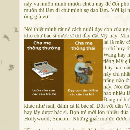
này và muốn mình mượn chiêu này để đối phó 
muốn thì làm đi chứ mình sợ dao lắm. Với lại
ông già vợ.
Nói thiệt mình rất nể cách nuôi dạy con của ng
khó chứ bác sĩ dược sĩ thì đầy đất Mỹ này. Mìn
lại là mấy c
sĩ chỉ huy 
Wang hay họ
tiếng Mỹ ẹ
thấy hai mặ
này chỉ nhậ
trắng nào ở
nấy. Nói đâ
bao nhiêu là
Đáng nể hơ
khác như nail, đánh cá là bác sĩ. Đối với dân Việ
hay lấy được bác sĩ. Bọn trẻ mới lớn nhiều đứa
Hollywood, Silicon. Những giấc mơ đó được các