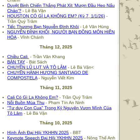
Chánh
Duyệt Binh Chiến Thắng Phát Xít ‘Mượn Đầu Heo Nấu
Cháo’?
- Lê Bá Vận
HOUSTON CÓ GÌ LẠ KHÔNG EM? (Kỳ 7, 1/1/26)
-
Trần Quý Trâm
Tiếc Thương Bạn Nguyễn Đình Khôi
- Lê Văn Hùng
NGUYỄN ĐÌNH KHÔI, NGƯỜI BẠN ĐỒNG MÔN HIỀN
HÒA
- Vĩnh Chánh
Tháng 12, 2025
Chiều Cali.
- Trần Văn Khang
BÀN TAY
- Bát Sách
CHUYỆN LŨ LỤT VÀ TÔ LÂM
- Lê Bá Vận<
CHUYẾN HÀNH HƯƠNG SANTIAGO DE
COMPOSTELA
- Nguyễn Viết Kim
Tháng 11, 2025
Cali Có Gì Lạ Không Em?
- Trần Quý Trâm
Nỗi Buồn Mùa Thu
- Phạm Tín An Ninh
“Tư duy Con Cua” Trong Kỷ Nguyên Vươn Mình Của
Tô Lâm
- Lê Bá Vận
Tháng 10, 2025
Hình Ảnh Đại Hội YKHHN 2025
- BBT
Keynote Speech Đại Hội YKHHN 2025
- Nông Thế Anh