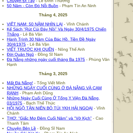
Chuyện Đi Tây
- Lê Đình Thương
50 Năm - Còn Đó Nỗi Buồn
- Phạm Tín An Ninh
Tháng 4, 2025
VIỆT NAM: 50 NĂM NHÌN LẠI
- Vĩnh Chánh
Kế Sách “Rút Củi Đáy Nồi” Và Ngày 30/4/1975 Chiến
Thắng
.- Lê Bá Vận
Hành Trình 30 Năm Của Bác Hồ. Tiền Đề Ngày
30/4/1975
- Lê Bá Vận
VIẾT TRƯỚC KHI QUÊN
- Nông Thế Anh
Đời Quân Ngũ
- Đồng Sĩ Nam
Đà Nẵng những ngày cuối tháng Ba 1975
- Phùng Văn
Hạnh
Tháng 3, 2025
Mất Đà Nẵng!
- Tống Viết Minh
NHỮNG NGÀY CUỐI CÙNG Ở ĐÀ NẴNG VÀ CAM
RANH
- Phạm Anh Dũng
Những Ngày Cuối Cùng Ở Tổng Y Viện Đà Nẵng,
03/1975
- Bạch Thế Thức
HỘI NGỘ TÂN NIÊN BỎ TÚI YKH HẢI NGOẠI
- Vĩnh
Chánh
THƠ: “Giấc Mơ Đêm Cuối Năm” và “Vở Kịch”
- Cao
Thanh Tâm
Chuyện Bên Lề
- Đồng Sĩ Nam