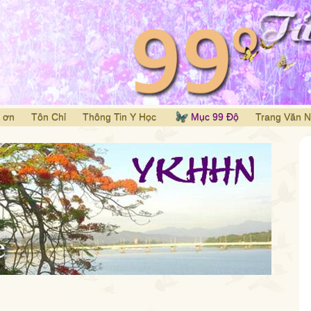
 ơn
Tôn Chỉ
Thông Tin Y Học
Mục 99 Độ
Trang Văn 