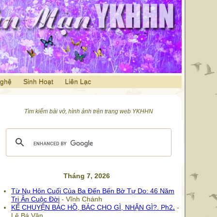
Nghệ
Sinh Hoạt
Liên Lạc
Tìm kiếm bài vở, hình ảnh trên trang web YKHHN
Tháng 7, 2026
Từ Nụ Hôn Cuối Của Ba Đến Bến Bờ Tự Do: 46 Năm
Tri Ân Cuộc Đời
- Vĩnh Chánh
KỂ CHUYỆN BÁC HỒ, BÁC CHO GÌ, NHẬN GÌ?.
Ph2
.
-
Lê Bá Vận