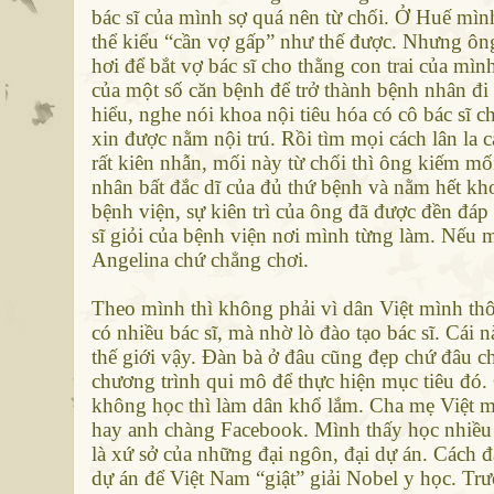
bác sĩ của mình sợ quá nên từ chối. Ở Huế mìn
thể kiểu “cần vợ gấp” như thế được. Nhưng ôn
hơi để bắt vợ bác sĩ cho thằng con trai của mì
của một số căn bệnh để trở thành bệnh nhân đi
hiểu, nghe nói khoa nội tiêu hóa có cô bác sĩ 
xin được nằm nội trú. Rồi tìm mọi cách lân la 
rất kiên nhẫn, mối này từ chối thì ông kiếm mố
nhân bất đắc dĩ của đủ thứ bệnh và nằm hết kh
bệnh viện, sự kiên trì của ông đã được đền đá
sĩ giỏi của bệnh viện nơi mình từng làm. Nếu 
Angelina chứ chẳng chơi.
Theo mình thì không phải vì dân Việt mình th
có nhiều bác sĩ, mà nhờ lò đào tạo bác sĩ. Cái
thế giới vậy. Đàn bà ở đâu cũng đẹp chứ đâu c
chương trình qui mô để thực hiện mục tiêu đó. 
không học thì làm dân khổ lắm. Cha mẹ Việt m
hay anh chàng Facebook. Mình thấy học nhiều th
là xứ sở của những đại ngôn, đại dự án. Cách
dự án để Việt Nam “giật” giải Nobel y học. Trư