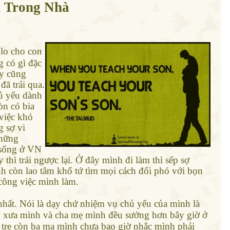
 Trong Nhà
 lo cho con
 có gì đặc
ây cũng
ã trải qua.
hủ yếu dành
n có bia
 việc khó
g sợ vi
những
 sống ở VN
thì trái ngược lại. Ở đây mình đi làm thì sếp sợ
nh còn lao tâm khổ tứ tìm mọi cách đối phó với bọn
công việc mình làm.
hất. Nói là dạy chứ nhiệm vụ chủ yếu của mình là
ày xưa mình và cha mẹ mình đều sướng hơn bây giờ ở
 tre còn ba mạ mình chưa bao giờ nhắc mình phải