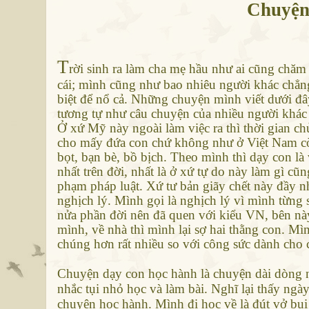
Chuyện
T
rời sinh ra làm cha mẹ hầu như ai cũng chăm
cái; mình cũng như bao nhiêu người khác chẳng
biệt để nổ cả. Những chuyện mình viết dưới đ
tương tự như câu chuyện của nhiều người khác đ
Ở xứ Mỹ này ngoài làm việc ra thì thời gian c
cho mấy đứa con chứ không như ở Việt Nam cò
bọt, bạn bè, bồ bịch. Theo mình thì dạy con là
nhất trên đời, nhất là ở xứ tự do này làm gì cũn
phạm pháp luật. Xứ tư bản giãy chết này đầy 
nghịch lý. Mình gọi là nghịch lý vì mình từng
nửa phần đời nên đã quen với kiểu VN, bên này 
mình, về nhà thì mình lại sợ hai thằng con. Mì
chúng hơn rất nhiều so với công sức dành cho 
Chuyện dạy con học hành là chuyện dài dòng n
nhắc tụi nhỏ học và làm bài. Nghĩ lại thấy ng
chuyện học hành. Mình đi học về là đút vở bụi