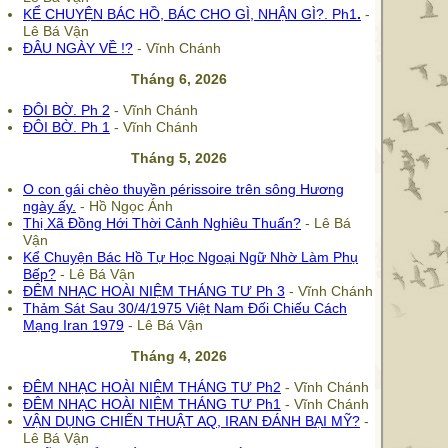
KỂ CHUYỆN BÁC HỒ, BÁC CHO GÌ, NHẬN GÌ?.
Ph1
.
-
Lê Bá Vận
ĐÂU NGÀY VỀ !?
- Vĩnh Chánh
Tháng 6, 2026
ĐÔI BỜ. Ph 2
- Vĩnh Chánh
ĐÔI BỜ. Ph 1
- Vĩnh Chánh
Tháng 5, 2026
O con gái chèo thuyền périssoire trên sông Hương
ngày ấy.
- Hồ Ngọc Ánh
Thị Xã Đồng Hới Thời Cảnh Nghiêu Thuấn?
- Lê Bá
Vận
Kể Chuyện Bác Hồ Tự Học Ngoại Ngữ Nhờ Làm Phụ
Bếp?
- Lê Bá Vận
ĐÊM NHẠC HOÀI NIỆM THÁNG TƯ Ph 3
- Vĩnh Chánh
Thảm Sát Sau 30/4/1975 Việt Nam Đối Chiếu Cách
Mạng Iran 1979
- Lê Bá Vận
Tháng 4, 2026
ĐÊM NHẠC HOÀI NIỆM THÁNG TƯ Ph2
- Vĩnh Chánh
ĐÊM NHẠC HOÀI NIỆM THÁNG TƯ Ph1
- Vĩnh Chánh
VẬN DỤNG CHIẾN THUẬT AQ, IRAN ĐÁNH BẠI MỸ?
-
Lê Bá Vận