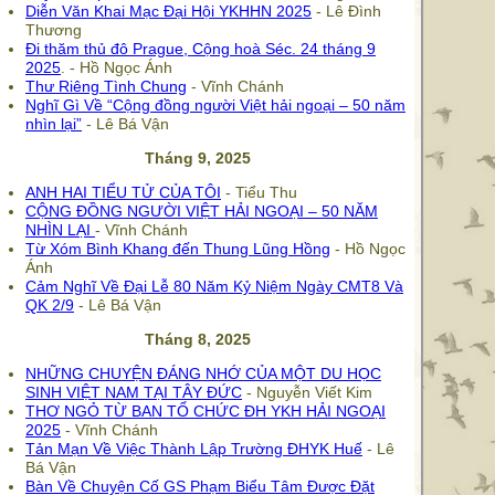
Diễn Văn Khai Mạc Đại Hội YKHHN 2025
- Lê Đình
Thương
Đi thăm thủ đô Prague, Cộng hoà Séc. 24 tháng 9
2025
. - Hồ Ngọc Ánh
Thư Riêng Tình Chung
- Vĩnh Chánh
Nghĩ Gì Về “Cộng đồng người Việt hải ngoại – 50 năm
nhìn lại”
- Lê Bá Vận
Tháng 9, 2025
ANH HAI TIỂU TỬ CỦA TÔI
- Tiểu Thu
CỘNG ĐỒNG NGƯỜI VIỆT HẢI NGOẠI – 50 NĂM
NHÌN LẠI
- Vĩnh Chánh
Từ Xóm Bình Khang đến Thung Lũng Hồng
- Hồ Ngọc
Ánh
Cảm Nghĩ Về Đại Lễ 80 Năm Kỷ Niệm Ngày CMT8 Và
QK 2/9
- Lê Bá Vận
Tháng 8, 2025
NHỮNG CHUYỆN ĐÁNG NHỚ CỦA MỘT DU HỌC
SINH VIỆT NAM TẠI TÂY ĐỨC
- Nguyễn Viết Kim
THƠ NGỎ TỪ BAN TỔ CHỨC ĐH YKH HẢI NGOẠI
2025
- Vĩnh Chánh
Tản Mạn Về Việc Thành Lập Trường ĐHYK Huế
- Lê
Bá Vận
Bàn Về Chuyện Cố GS Phạm Biểu Tâm Được Đặt