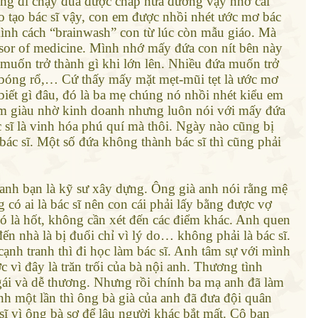
iống đi chạy đua được chấp nửa đường vậy nhờ cái
 tạo bác sĩ vậy, con em được nhồi nhét ước mơ bác
ình cách “brainwash” con từ lúc còn mẫu giáo. Mà
ssor of medicine. Mình nhớ mấy đứa con nít bên này
 muốn trở thành gì khi lớn lên. Nhiều đứa muốn trở
hủ bóng rổ,… Cứ thấy mấy mặt mẹt-mũi tẹt là ước mơ
ó biết gì đâu, đó là ba mẹ chúng nó nhồi nhét kiểu em
àm giàu nhờ kinh doanh nhưng luôn nói với mấy đứa
ác sĩ là vinh hóa phú quí mà thôi. Ngày nào cũng bị
bác sĩ. Một số đứa không thành bác sĩ thì cũng phải
anh bạn là kỹ sư xây dựng. Ông già anh nói rằng mệ
g có ai là bác sĩ nên con cái phải lấy bằng được vợ
đó là hốt, không cần xét đến các điểm khác. Anh quen
n nhà là bị đuổi chỉ vì lý do… không phải là bác sĩ.
cạnh tranh thì đi học làm bác sĩ. Anh tâm sự với mình
vì đây là trăn trối của bà nội anh. Thương tình
 gái và dễ thương. Nhưng rồi chính ba mạ anh đã làm
h một lần thì ông bà già của anh đã đưa đội quân
sĩ vì ông bà sợ để lâu người khác bắt mất. Cô bạn