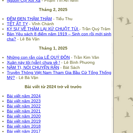
Nguồn Cội Xót Xa
- Phạm Tín An Ninh
Tháng 2, 2025
ĐÊM ĐEN THĂM THẲM
- Tiểu Thu
TẾT ẤT TỴ
- Vĩnh Chánh
KÝ SỰ VỀ THĂM LẠI XỨ CHUỘT TÚI
- Trần Quý Trâm
Bản Yêu sách 8 điểm năm 1919 – Sinh con rồi mới sinh
cha?
- Lê Bá Vận
Tháng 1, 2025
Những con rắn của LÊ QUÝ ĐÔN
- Trần Kim Vân
Xuân này tôi (vẫn) chưa về !
- Lê Bình Phương
NĂM TỊ, NÓI CHUYỆN RẮN
- Bát Sách
Truyền Thông Việt Nam Tham Gia Bầu Cử Tổng Thống
Mỹ?
- Lê Bá Vận
Bài viết từ 2024 trở về trước
Bài viết năm 2024
Bài viết năm 2023
Bài viết năm 2022
Bài viết năm 2021
Bài viết năm 2020
Bài viết năm 2019
Bài viết năm 2018
Bài viết năm 2017