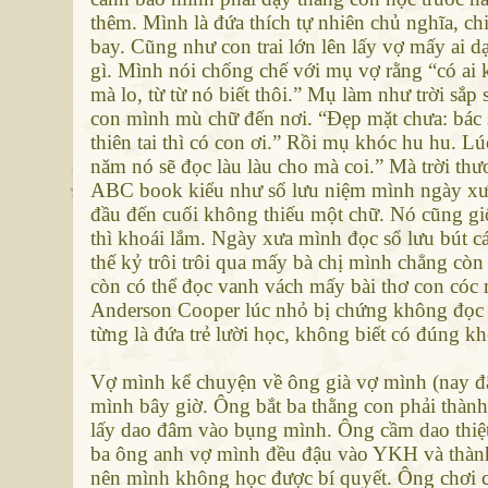
thêm. Mình là đứa thích tự nhiên chủ nghĩa, chi
bay. Cũng như con trai lớn lên lấy vợ mấy ai 
gì. Mình nói chống chế với mụ vợ rằng “có ai 
mà lo, từ từ nó biết thôi.” Mụ làm như trời sắp 
con mình mù chữ đến nơi. “Đẹp mặt chưa: bác sĩ
thiên tai thì có con ơi.” Rồi mụ khóc hu hu. L
năm nó sẽ đọc làu làu cho mà coi.” Mà trời th
ABC book kiểu như sổ lưu niệm mình ngày xưa,
đầu đến cuối không thiếu một chữ. Nó cũng giố
thì khoái lắm. Ngày xưa mình đọc sổ lưu bút c
thế kỷ trôi trôi qua mấy bà chị mình chẳng cò
còn có thể đọc vanh vách mấy bài thơ con cóc
Anderson Cooper lúc nhỏ bị chứng không đọc đ
từng là đứa trẻ lười học, không biết có đúng k
Vợ mình kể chuyện về ông già vợ mình (nay đã 
mình bây giờ. Ông bắt ba thằng con phải thành 
lấy dao đâm vào bụng mình. Ông cầm dao thiệt 
ba ông anh vợ mình đều đậu vào YKH và thành b
nên mình không học được bí quyết. Ông chơi ch