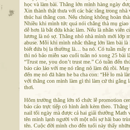
học và làm bài. Thằng lớn mình hàng ngày được
Xin thành thật thưa với các bác rằng trong nhà
thúc hai thằng con. Nếu chúng không hoàn thành
Nhiều khi mình tức quá nói chẳng thà mụ giao
dễ hơn là bắt đứa khác làm. Nếu là nhân viên c
lương là nó sợ. Thằng nhỏ nhà mình mới lớp m
abuse. Mỗi khi mình nhắc thằng lớn làm bài là
biết đứa bị la thường là… ba nó. Có tuần mấy 
thì nó bảo miễn sao cuối tuần nó xong 25 bài l
“Trust me, you don’t trust me.” Có tuần đến t
báo cáo láo với mẹ nó rằng nó làm đủ rồi. Ma
đến mẹ nó đã hăm he ba cha con: “Hè lo mà là
với thằng con mình làm gì thì làm cứ thi gắng 
thơi.
Hôm trường thằng lớn tổ chức lễ promotion ce
báo cáo trực tiếp có hình ảnh kèm theo. Thằng
nail tối ngày mà được cả hai giải thưởng Math
tên mình lạnh người với một nỗi sợ hãi bao t
tên. Cuộc đời mình cho đến tuổi này thấy nhữn