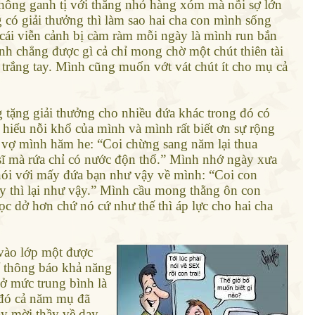
hông ganh tị với thằng nhỏ hàng xóm mà nỗi sợ lớn
có giải thưởng thì làm sao hai cha con mình sống
 cái viễn cảnh bị càm ràm mỗi ngày là mình run bắn
nh chẳng được gì cả chỉ mong chờ một chút thiên tài
 trắng tay. Mình cũng muốn vớt vát chút ít cho mụ cả
tặng giải thưởng cho nhiều đứa khác trong đó có
hiểu nỗi khổ của mình và mình rất biết ơn sự rộng
 vợ mình hăm he: “Coi chừng sang năm lại thua
sĩ mà rứa chỉ có nước độn thổ.” Mình nhớ ngày xưa
y nói với mấy đứa bạn như vậy về mình: “Coi con
ạy thì lại như vậy.” Mình cầu mong thằng ôn con
 dở hơn chứ nó cứ như thế thì áp lực cho hai cha
vào lớp một được
ể thông báo khả năng
 ở mức trung bình là
c đó cả năm mụ đã
ay mời thầy về dạy