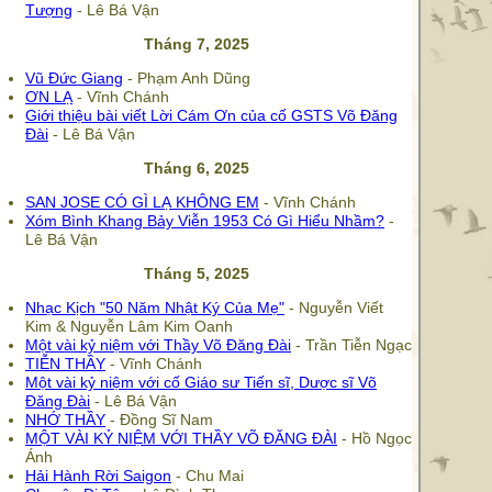
Tượng
- Lê Bá Vận
Tháng 7, 2025
Vũ Đức Giang
- Phạm Anh Dũng
ƠN LẠ
- Vĩnh Chánh
Giới thiệu bài viết Lời Cám Ơn của cố GSTS Võ Đăng
Đài
- Lê Bá Vận
Tháng 6, 2025
SAN JOSE CÓ GÌ LẠ KHÔNG EM
- Vĩnh Chánh
Xóm Bình Khang Bảy Viễn 1953 Có Gì Hiểu Nhầm?
-
Lê Bá Vận
Tháng 5, 2025
Nhạc Kịch "50 Năm Nhật Ký Của Mẹ"
- Nguyễn Viết
Kim & Nguyễn Lâm Kim Oanh
Một vài kỷ niệm với Thầy Võ Đăng Đài
- Trần Tiễn Ngạc
TIỄN THẦY
- Vĩnh Chánh
Một vài kỷ niệm với cố Giáo sư Tiến sĩ, Dược sĩ Võ
Đăng Đài
- Lê Bá Vận
NHỚ THẦY
- Đồng Sĩ Nam
MỘT VÀI KỶ NIỆM VỚI THẦY VÕ ĐĂNG ĐÀI
- Hồ Ngọc
Ánh
Hải Hành Rời Saigon
- Chu Mai