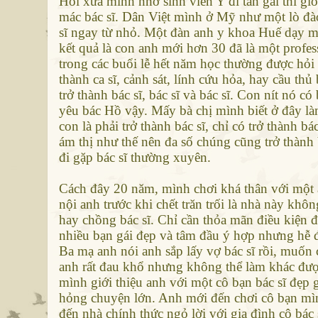
Hồi xưa mình nhớ sinh viên Y đi tán gái thì g
mác bác sĩ. Dân Việt mình ở Mỹ như một lò đào
sĩ ngay từ nhỏ. Một đàn anh y khoa Huế dạy m
kết quả là con anh mới hơn 30 đã là một profe
trong các buổi lễ hết năm học thường được hỏi
thành ca sĩ, cảnh sát, lính cứu hỏa, hay cầu t
trở thành bác sĩ, bác sĩ và bác sĩ. Con nít nó c
yêu bác Hồ vậy. Mấy bà chị mình biết ở đây l
con là phải trở thành bác sĩ, chỉ có trở thành b
ám thị như thế nên đa số chúng cũng trở thành 
đi gặp bác sĩ thường xuyên.
Cách đây 20 năm, mình chơi khá thân với một 
nội anh trước khi chết trăn trối là nhà này khôn
hay chồng bác sĩ. Chỉ cần thỏa mãn điều kiện 
nhiều bạn gái đẹp và tâm đầu ý hợp nhưng hễ đế
Ba mạ anh nói anh sắp lấy vợ bác sĩ rồi, muốn 
anh rất đau khổ nhưng không thể làm khác được 
mình giới thiệu anh với một cô bạn bác sĩ đẹp
hỏng chuyện lớn. Anh mới đến chơi cô bạn mìn
đến nhà chính thức ngỏ lời với gia đình cô bác 