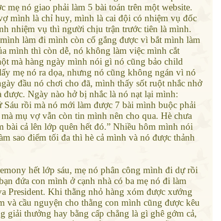
 mẹ nó giao phải làm 5 bài toán trên một website.
 vợ mình là chỉ huy, mình là cai đội có nhiệm vụ đốc
 nhiệm vụ thì người chịu trận trước tiên là mình.
 mình làm đi mình còn cố gắng được vì bắt mình làm
ủa mình thì còn dễ, nó không làm việc mình cắt
ột mà hàng ngày mình nói gì nó cũng bảo child
 lấy mẹ nó ra dọa, nhưng nó cũng không ngán vì nó
ngày đầu nó chơi cho đã, mình thấy sốt ruột nhắc nhở
à được. Ngày nào hở bị nhắc là nó nạt lại mình:
hứ Sáu rồi mà nó mới làm được 7 bài mình buộc phải
y mà mụ vợ vẫn còn tin mình nên cho qua. Hè chưa
m bài cả lên lớp quên hết đó.” Nhiều hôm mình nói
làm sao điểm tối đa thì hè cả mình và nó được thảnh
remony hết lớp sáu, mẹ nó phân công mình đi dự rồi
 bạn đứa con mình ở cạnh nhà có ba mẹ nó đi làm
 va President. Khi thằng nhỏ hàng xóm được xướng
rùm và cầu nguyện cho thằng con mình cũng được kêu
g giải thưởng hay bằng cấp chẳng là gì ghê gớm cả,