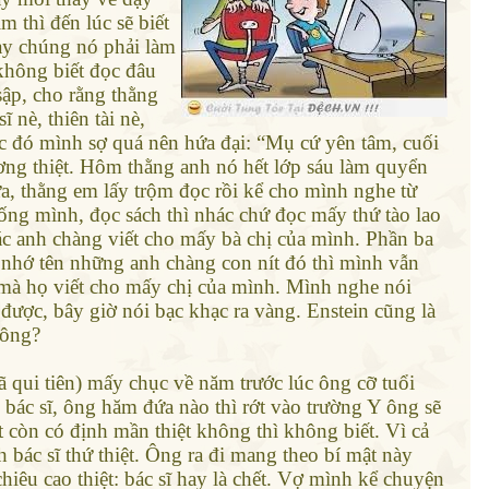
m thì đến lúc sẽ biết
dạy chúng nó phải làm
không biết đọc đâu
sập, cho rằng thằng
 nè, thiên tài nè,
úc đó mình sợ quá nên hứa đại: “Mụ cứ yên tâm, cuối
ương thiệt. Hôm thằng anh nó hết lớp sáu làm quyển
 thằng em lấy trộm đọc rồi kể cho mình nghe từ
ng mình, đọc sách thì nhác chứ đọc mấy thứ tào lao
ác anh chàng viết cho mấy bà chị của mình. Phần ba
n nhớ tên những anh chàng con nít đó thì mình vẫn
 mà họ viết cho mấy chị của mình. Mình nghe nói
ược, bây giờ nói bạc khạc ra vàng. Enstein cũng là
hông?
qui tiên) mấy chục về năm trước lúc ông cỡ tuổi
bác sĩ, ông hăm đứa nào thì rớt vào trường Y ông sẽ
còn có định mần thiệt không thì không biết. Vì cả
ác sĩ thứ thiệt. Ông ra đi mang theo bí mật này
iêu cao thiệt: bác sĩ hay là chết. Vợ mình kể chuyện