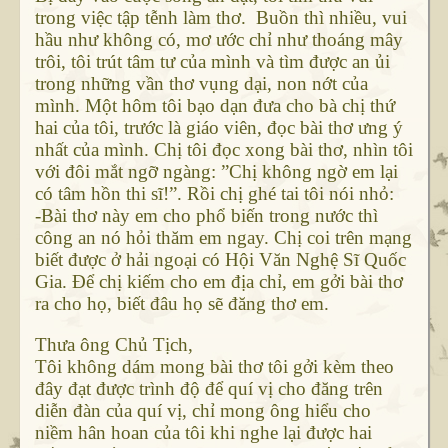
trong việc tập tễnh làm thơ. Buồn thì nhiều, vui
hầu như không có, mơ ước chỉ như thoáng mây
trôi, tôi trút tâm tư của mình và tìm được an ủi
trong những vần thơ vụng dại, non nớt của
mình. Một hôm tôi bạo dạn đưa cho bà chị thứ
hai của tôi, trước là giáo viên, đọc bài thơ ưng ý
nhất của mình. Chị tôi đọc xong bài thơ, nhìn tôi
với đôi mắt ngỡ ngàng: ”Chị không ngờ em lại
có tâm hồn thi sĩ!”. Rồi chị ghé tai tôi nói nhỏ:
-Bài thơ này em cho phổ biến trong nước thì
công an nó hỏi thăm em ngay. Chị coi trên mạng
biết được ở hải ngoại có Hội Văn Nghệ Sĩ Quốc
Gia. Để chị kiếm cho em địa chỉ, em gởi bài thơ
ra cho họ, biết đâu họ sẽ đăng thơ em.
Thưa ông Chủ Tịch,
Tôi không dám mong bài thơ tôi gởi kèm theo
đây đạt được trình độ để quí vị cho đăng trên
diễn đàn của quí vị, chỉ mong ông hiểu cho
niềm hân hoan của tôi khi nghe lại được hai