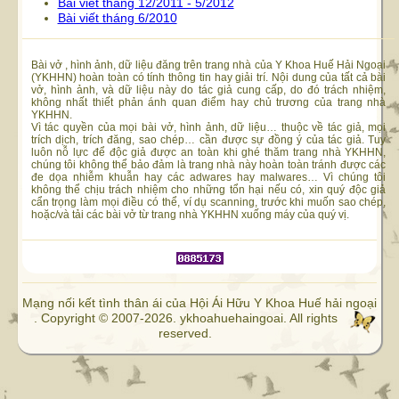
Bài viết tháng 12/2011 - 5/2012
Bài viết tháng 6/2010
Bài vở , hình ảnh, dữ liệu đăng trên trang nhà của Y Khoa Huế Hải Ngoại
(YKHHN) hoàn toàn có tính thông tin hay giải trí. Nội dung của tất cả bài
vở, hình ảnh, và dữ liệu này do tác giả cung cấp, do đó trách nhiệm,
không nhất thiết phản ánh quan điểm hay chủ trương của trang nhà
YKHHN.
Vì tác quyền của mọi bài vở, hình ảnh, dữ liệu… thuộc về tác giả, mọi
trích dịch, trích đăng, sao chép… cần được sự đồng ý của tác giả. Tuy
luôn nỗ lực để độc giả được an toàn khi ghé thăm trang nhà YKHHN,
chúng tôi không thể bảo đảm là trang nhà này hoàn toàn tránh được các
đe dọa nhiễm khuẫn hay các adwares hay malwares… Vì chúng tôi
không thể chịu trách nhiệm cho những tổn hại nếu có, xin quý độc giả
cẩn trọng làm mọi điều có thể, ví dụ scanning, trước khi muốn sao chép,
hoặc/và tải các bài vở từ trang nhà YKHHN xuống máy của quý vị.
Mạng nối kết tình thân ái của Hội Ái Hữu Y Khoa Huế hải ngoại
. Copyright © 2007-2026. ykhoahuehaingoai. All rights
reserved.