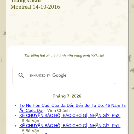
Trang Châu
Montréal 14-10-2016
Tìm kiếm bài vở, hình ảnh trên trang web YKHHN
Tháng 7, 2026
Từ Nụ Hôn Cuối Của Ba Đến Bến Bờ Tự Do: 46 Năm Tri
Ân Cuộc Đời
- Vĩnh Chánh
KỂ CHUYỆN BÁC HỒ, BÁC CHO GÌ, NHẬN GÌ?.
Ph2
.
-
Lê Bá Vận
KỂ CHUYỆN BÁC HỒ, BÁC CHO GÌ, NHẬN GÌ?.
Ph1
.
-
Lê Bá Vận