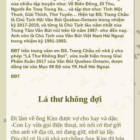
của nhiều tập truyện như: Về Biển Đông, Dì Thu,
Người Ăn Trưa Trong Xe… và tập thơ như: Tình Một
Thuở, Giải Thích, Thơ Tuyển… Hiện tại BS. Trang Châu
là Chủ Tịch Hội Văn Bút Quebec-Ontario trong nhiệm
kỳ 2017-2019, và từng là Chủ Tịch lâu năm nhất của
Trung Tâm Văn Bút nói trên từ năm 1987- cho đến nay.
Anh còn là Chủ Tịch của Văn Bút Việt Nam Hải Ngoại
trong nhiệm kỳ 1991-1993.
BBT trân trọng cám ơn BS. Trang Châu có nhã ý cho
phép “Lá Thư Không Đợi”, vừa xuất hiện trong Giai
Phẩm Xuân 2017 của Văn Bút Quebec-Ontario, được
đăng tải vào Mục 99 Độ của YK Huế Hải Ngoại.
BBT
Lá thư không đợi
Đi làm về ông Kim được vợ cho hay và dặn:
-Con Ly vừa gọi điện thoại, nó nói có thư gởi
cho anh về địa cũ, nó đang giữ, nhớ lại lấy.
Địa chỉ cũ là cái nhà vợ chồng ông Kim đã bán