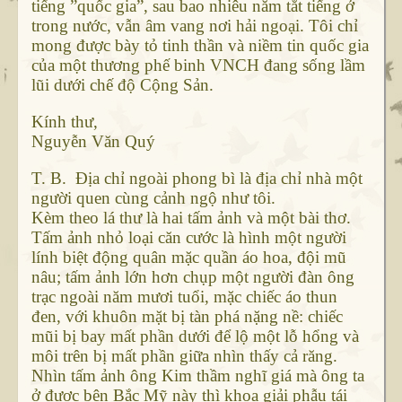
tiếng ”quốc gia”, sau bao nhiêu năm tắt tiếng ở
trong nước, vẫn âm vang nơi hải ngoại. Tôi chỉ
mong được bày tỏ tinh thần và niềm tin quốc gia
của một thương phế binh VNCH đang sống lầm
lũi dưới chế độ Cộng Sản.
Kính thư,
Nguyễn Văn Quý
T. B. Địa chỉ ngoài phong bì là địa chỉ nhà một
người quen cùng cảnh ngộ như tôi.
Kèm theo lá thư là hai tấm ảnh và một bài thơ.
Tấm ảnh nhỏ loại căn cước là hình một người
lính biệt động quân mặc quần áo hoa, đội mũ
nâu; tấm ảnh lớn hơn chụp một người đàn ông
trạc ngoài năm mươi tuổi, mặc chiếc áo thun
đen, với khuôn mặt bị tàn phá nặng nề: chiếc
mũi bị bay mất phần dưới để lộ một lỗ hổng và
môi trên bị mất phần giữa nhìn thấy cả răng.
Nhìn tấm ảnh ông Kim thầm nghĩ giá mà ông ta
ở được bên Bắc Mỹ này thì khoa giải phẫu tái