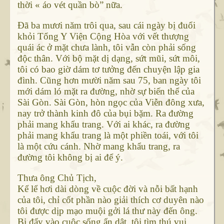
thời « áo vét quần bò” nữa.
Đã ba mươi năm trôi qua, sau cái ngày bị đuổi
khỏi Tổng Y Viện Cộng Hòa với vết thượng
quái ác ở mặt chưa lành, tôi vẫn còn phải sống
độc thân. Với bộ mặt dị dạng, sứt mũi, sứt môi,
tôi có bao giờ dám tơ tưởng đến chuyện lập gia
đình. Cũng hơn mười năm sau 75, ban ngày tôi
mới dám ló mặt ra đường, nhờ sự biến thể của
Sài Gòn. Sài Gòn, hòn ngọc của Viễn đông xưa,
nay trở thành kinh đô của bụi bặm. Ra đường
phải mang khẩu trang. Với ai khác, ra đường
phải mang khẩu trang là một phiền toái, với tôi
là một cứu cánh. Nhờ mang khẩu trang, ra
đường tôi không bị ai để ý.
Thưa ông Chủ Tịch,
Kể lể hơi dài dòng về cuộc đời và nỗi bất hạnh
của tôi, chỉ cốt phần nào giải thích cơ duyên nào
tôi được dịp mạo muội gởi lá thư này đến ông.
Bị đẩy vào cuộc sống ẩn dật, tôi tìm thú vui