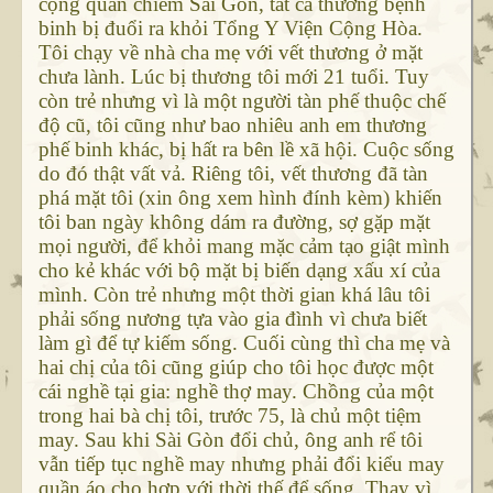
cộng quân chiếm Sài Gòn, tất cả thương bệnh
binh bị đuổi ra khỏi Tổng Y Viện Cộng Hòa.
Tôi chạy về nhà cha mẹ với vết thương ở mặt
chưa lành. Lúc bị thương tôi mới 21 tuổi. Tuy
còn trẻ nhưng vì là một người tàn phế thuộc chế
độ cũ, tôi cũng như bao nhiêu anh em thương
phế binh khác, bị hất ra bên lề xã hội. Cuộc sống
do đó thật vất vả. Riêng tôi, vết thương đã tàn
phá mặt tôi (xin ông xem hình đính kèm) khiến
tôi ban ngày không dám ra đường, sợ gặp mặt
mọi người, để khỏi mang mặc cảm tạo giật mình
cho kẻ khác với bộ mặt bị biến dạng xấu xí của
mình. Còn trẻ nhưng một thời gian khá lâu tôi
phải sống nương tựa vào gia đình vì chưa biết
làm gì để tự kiếm sống. Cuối cùng thì cha mẹ và
hai chị của tôi cũng giúp cho tôi học được một
cái nghề tại gia: nghề thợ may. Chồng của một
trong hai bà chị tôi, trước 75, là chủ một tiệm
may. Sau khi Sài Gòn đổi chủ, ông anh rể tôi
vẫn tiếp tục nghề may nhưng phải đổi kiểu may
quần áo cho hợp với thời thế để sống. Thay vì