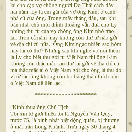
lại cho cặp vợ chồng người Do Thái cách đây
hai năm. Ly là em gái của vợ ông Kim, ở cạnh
nhà cũ của ông. Trong mấy tháng đầu, sau khi
bán nhà, chủ mới thỉnh thoảng vẫn đưa cho Ly
những thư từ của vợ chồng ông Kim nhờ trao
lại. Tròn cả năm nay không còn thư từ nào gởi
về địa chỉ cũ nữa. Ông Kim ngạc nhiên sao hôm
nay lại có thư? Nhưng sau khi nghe vợ nói thêm
là Ly cho biết thư gởi từ Việt Nam thì ông Kim
không còn thắc mắc sao thư lại gởi về địa chỉ cũ
mà thắc mắc ai ở Việt Nam gởi cho ông lá thư đó
vì từ lâu ông không còn họ hàng thân thích nào
ở Việt Nam để liên lạc.
*********************
“Kính thưa ông Chủ Tịch
Tôi xin tự giới thiệu tôi là Nguyễn Văn Quý,
trước 75, là binh nhất biệt động quân, bị thương
ở mặt trận Long Khánh. Trưa ngày 30 tháng 4