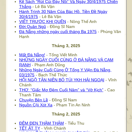
Kế Sách “Rút Củi Đáy Nồi” Và Ngày 30/4/1975 Chiến
Thắng
.- Lê Bá Vận
Hành Trình 30 Năm Của Bác Hồ. Tiền Đề Ngày
30/4/1975
- Lê Bá Vận
VIẾT TRƯỚC KHI QUÊN
- Nông Thế Anh
Đời Quân Ngũ
- Đồng Sĩ Nam
Đà Nẵng những ngày cuối tháng Ba 1975
- Phùng Văn
Hạnh
Tháng 3, 2025
Mất Đà Nẵng!
- Tống Viết Minh
NHỮNG NGÀY CUỐI CÙNG Ở ĐÀ NẴNG VÀ CAM
RANH
- Phạm Anh Dũng
Những Ngày Cuối Cùng Ở Tổng Y Viện Đà Nẵng,
03/1975
- Bạch Thế Thức
HỘI NGỘ TÂN NIÊN BỎ TÚI YKH HẢI NGOẠI
- Vĩnh
Chánh
THƠ: “Giấc Mơ Đêm Cuối Năm” và “Vở Kịch”
- Cao
Thanh Tâm
Chuyện Bên Lề
- Đồng Sĩ Nam
Nguồn Cội Xót Xa
- Phạm Tín An Ninh
Tháng 2, 2025
ĐÊM ĐEN THĂM THẲM
- Tiểu Thu
TẾT ẤT TỴ
- Vĩnh Chánh