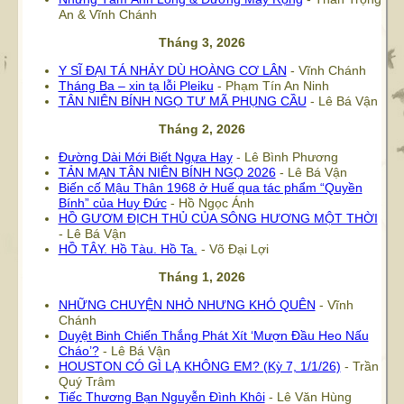
An & Vĩnh Chánh
Tháng 3, 2026
Y SĨ ĐẠI TÁ NHẢY DÙ HOÀNG CƠ LÂN
- Vĩnh Chánh
Tháng Ba – xin tạ lỗi Pleiku
- Phạm Tín An Ninh
TÂN NIÊN BÍNH NGỌ TƯ MÃ PHỤNG CẦU
- Lê Bá Vận
Tháng 2, 2026
Đường Dài Mới Biết Ngựa Hay
- Lê Bình Phương
TẢN MẠN TÂN NIÊN BÍNH NGỌ 2026
- Lê Bá Vận
Biến cố Mậu Thân 1968 ở Huế qua tác phẩm “Quyền
Bính” của Huy Đức
- Hồ Ngọc Ánh
HỒ GƯƠM ĐỊCH THỦ CỦA SÔNG HƯƠNG MỘT THỜI
- Lê Bá Vận
HỒ TÂY. Hồ Tàu. Hồ Ta.
- Võ Đại Lợi
Tháng 1, 2026
NHỮNG CHUYỆN NHỎ NHƯNG KHÓ QUÊN
- Vĩnh
Chánh
Duyệt Binh Chiến Thắng Phát Xít ‘Mượn Đầu Heo Nấu
Cháo’?
- Lê Bá Vận
HOUSTON CÓ GÌ LẠ KHÔNG EM? (Kỳ 7, 1/1/26)
- Trần
Quý Trâm
Tiếc Thương Bạn Nguyễn Đình Khôi
- Lê Văn Hùng