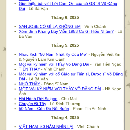
Giới thiệu bài viết Lời Cám Ơn của cố GSTS Võ Đăng
Đài
- Lê Bá Vận
Tháng 6, 2025
SAN JOSE CÓ GÌ LẠ KHÔNG EM
- Vĩnh Chánh
Xóm Bình Khang Bảy Viễn 1953 Có Gì Hiểu Nhầm?
- Lê
Bá Vận
Tháng 5, 2025
Nhạc Kịch "50 Năm Nhật Ký Của Mẹ"
- Nguyễn Viết Kim
& Nguyễn Lâm Kim Oanh
Một vài kỷ niệm với Thầy Võ Đăng Đài
- Trần Tiễn Ngạc
TIỄN THẦY
- Vĩnh Chánh
Một vài kỷ niệm với cố Giáo sư Tiến sĩ, Dược sĩ Võ Đăng
Đài
- Lê Bá Vận
NHỚ THẦY
- Đồng Sĩ Nam
MỘT VÀI KỶ NIỆM VỚI THẦY VÕ ĐĂNG ĐÀI
- Hồ Ngọc
Ánh
Hải Hành Rời Saigon
- Chu Mai
Chuyện Đi Tây
- Lê Đình Thương
50 Năm - Còn Đó Nỗi Buồn
- Phạm Tín An Ninh
Tháng 4, 2025
VIỆT NAM: 50 NĂM NHÌN LẠI
- Vĩnh Chánh