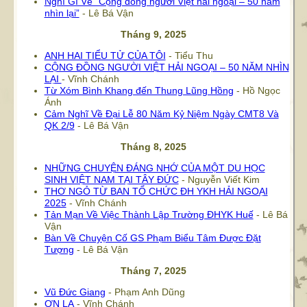
Nghĩ Gì Về “Cộng đồng người Việt hải ngoại – 50 năm
nhìn lại”
- Lê Bá Vận
Tháng 9, 2025
ANH HAI TIỂU TỬ CỦA TÔI
- Tiểu Thu
CỘNG ĐỒNG NGƯỜI VIỆT HẢI NGOẠI – 50 NĂM NHÌN
LẠI
- Vĩnh Chánh
Từ Xóm Bình Khang đến Thung Lũng Hồng
- Hồ Ngọc
Ánh
Cảm Nghĩ Về Đại Lễ 80 Năm Kỷ Niệm Ngày CMT8 Và
QK 2/9
- Lê Bá Vận
Tháng 8, 2025
NHỮNG CHUYỆN ĐÁNG NHỚ CỦA MỘT DU HỌC
SINH VIỆT NAM TẠI TÂY ĐỨC
- Nguyễn Viết Kim
THƠ NGỎ TỪ BAN TỔ CHỨC ĐH YKH HẢI NGOẠI
2025
- Vĩnh Chánh
Tản Mạn Về Việc Thành Lập Trường ĐHYK Huế
- Lê Bá
Vận
Bàn Về Chuyện Cố GS Phạm Biểu Tâm Được Đặt
Tượng
- Lê Bá Vận
Tháng 7, 2025
Vũ Đức Giang
- Phạm Anh Dũng
ƠN LẠ
- Vĩnh Chánh