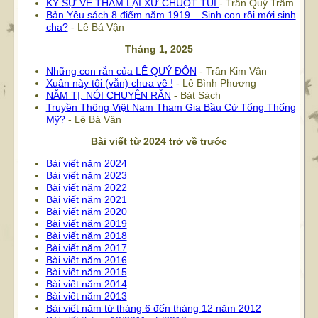
KÝ SỰ VỀ THĂM LẠI XỨ CHUỘT TÚI
- Trần Quý Trâm
Bản Yêu sách 8 điểm năm 1919 – Sinh con rồi mới sinh
cha?
- Lê Bá Vận
Tháng 1, 2025
Những con rắn của LÊ QUÝ ĐÔN
- Trần Kim Vân
Xuân này tôi (vẫn) chưa về !
- Lê Bình Phương
NĂM TỊ, NÓI CHUYỆN RẮN
- Bát Sách
Truyền Thông Việt Nam Tham Gia Bầu Cử Tổng Thống
Mỹ?
- Lê Bá Vận
Bài viết từ 2024 trở về trước
Bài viết năm 2024
Bài viết năm 2023
Bài viết năm 2022
Bài viết năm 2021
Bài viết năm 2020
Bài viết năm 2019
Bài viết năm 2018
Bài viết năm 2017
Bài viết năm 2016
Bài viết năm 2015
Bài viết năm 2014
Bài viết năm 2013
Bài viết năm từ tháng 6 đến tháng 12 năm 2012