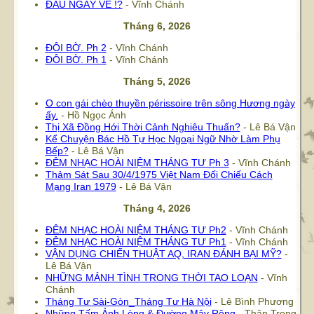
ĐÂU NGÀY VỀ !?
- Vĩnh Chánh
Tháng 6, 2026
ĐÔI BỜ. Ph 2
- Vĩnh Chánh
ĐÔI BỜ. Ph 1
- Vĩnh Chánh
Tháng 5, 2026
O con gái chèo thuyền périssoire trên sông Hương ngày
ấy.
- Hồ Ngọc Ánh
Thị Xã Đồng Hới Thời Cảnh Nghiêu Thuấn?
- Lê Bá Vận
Kể Chuyện Bác Hồ Tự Học Ngoại Ngữ Nhờ Làm Phụ
Bếp?
- Lê Bá Vận
ĐÊM NHẠC HOÀI NIỆM THÁNG TƯ Ph 3
- Vĩnh Chánh
Thảm Sát Sau 30/4/1975 Việt Nam Đối Chiếu Cách
Mạng Iran 1979
- Lê Bá Vận
Tháng 4, 2026
ĐÊM NHẠC HOÀI NIỆM THÁNG TƯ Ph2
- Vĩnh Chánh
ĐÊM NHẠC HOÀI NIỆM THÁNG TƯ Ph1
- Vĩnh Chánh
VẬN DỤNG CHIẾN THUẬT AQ, IRAN ĐÁNH BẠI MỸ?
-
Lê Bá Vận
NHỮNG MẢNH TÌNH TRONG THỜI TAO LOẠN
- Vĩnh
Chánh
Tháng Tư Sài-Gòn_Tháng Tư Hà Nội
- Lê Bình Phương
Những Tấm Ảnh Lòng & Đường Mây Rộng
- Thân Trọng