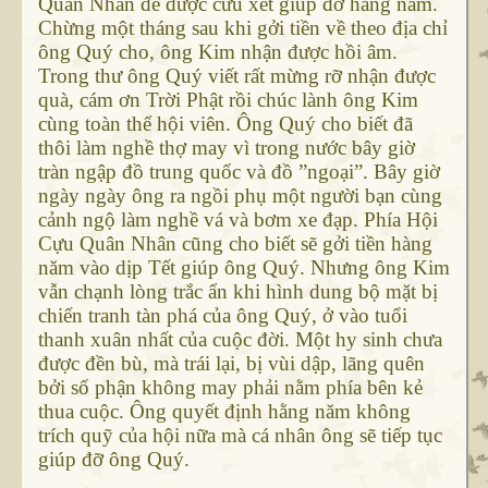
Quân Nhân để được cứu xét giúp đỡ hàng năm.
Chừng một tháng sau khi gởi tiền về theo địa chỉ
ông Quý cho, ông Kim nhận được hồi âm.
Trong thư ông Quý viết rất mừng rỡ nhận được
quà, cám ơn Trời Phật rồi chúc lành ông Kim
cùng toàn thể hội viên. Ông Quý cho biết đã
thôi làm nghề thợ may vì trong nước bây giờ
tràn ngập đồ trung quốc và đồ ”ngoại”. Bây giờ
ngày ngày ông ra ngồi phụ một người bạn cùng
cảnh ngộ làm nghề vá và bơm xe đạp. Phía Hội
Cựu Quân Nhân cũng cho biết sẽ gởi tiền hàng
năm vào dịp Tết giúp ông Quý. Nhưng ông Kim
vẫn chạnh lòng trắc ẩn khi hình dung bộ mặt bị
chiến tranh tàn phá của ông Quý, ở vào tuổi
thanh xuân nhất của cuộc đời. Một hy sinh chưa
được đền bù, mà trái lại, bị vùi dập, lãng quên
bởi số phận không may phải nằm phía bên kẻ
thua cuộc. Ông quyết định hằng năm không
trích quỹ của hội nữa mà cá nhân ông sẽ tiếp tục
giúp đỡ ông Quý.