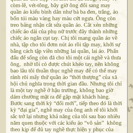
còm-lê, vét-tông, bây giờ ông đổi sang may
quần áo kiểu bình dân như bà ba đen, trắng, áo
bốn túi màu vàng hay màu cứt ngựa. Ông còn
treo bảng nhận cắt sửa quần áo. Cắt xén những
chiếc áo dài của phụ nữ trước đây thành những
chiếc áo ngắn cụt tay. Chị tôi mang quần áo về
nhà, tập cho tôi đơm nút áo rồi tập may, khởi sự
bằng cách tập viền những lai quần, lai áo. Phấn
đấu để sống còn đã cho tôi một cái nghề và thưa
ông, nhờ tôi có được chút khéo tay, nên không
bao lâu tôi thuần thục nghề may để có thể may
rành rõi mấy thứ quần áo “thời thượng” của xã
hội chủ nghĩa trong thời gian đầu. Nhưng tôi chỉ
là một tay nghề ở hậu trường, không bao giờ
dám chường mặt ra để gặp mặt khách hàng.
Bước sang thời kỳ “đổi mới”, tiếp theo đó là thời
kỳ “đại gia”, nghề may của ông anh rể tôi khởi
sắc trở lại nhưng khả năng của tôi sau bao nhiêu
năm quen thuộc với các kiểu áo “vô sản” không
theo kịp để đủ tay nghề thực hiện y phục của