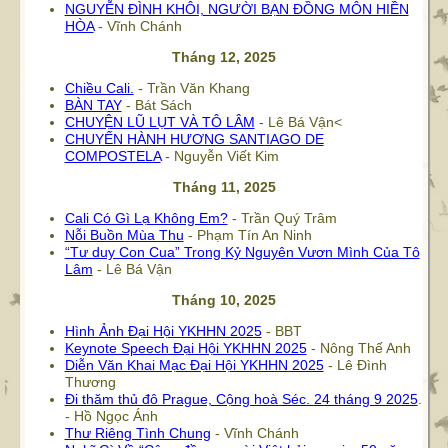
NGUYỄN ĐÌNH KHÔI, NGƯỜI BẠN ĐỒNG MÔN HIỀN
HÒA
- Vĩnh Chánh
Tháng 12, 2025
Chiều Cali.
- Trần Văn Khang
BÀN TAY
- Bát Sách
CHUYỆN LŨ LỤT VÀ TÔ LÂM
- Lê Bá Vận<
CHUYẾN HÀNH HƯƠNG SANTIAGO DE
COMPOSTELA
- Nguyễn Viết Kim
Tháng 11, 2025
Cali Có Gì Lạ Không Em?
- Trần Quý Trâm
Nỗi Buồn Mùa Thu
- Phạm Tín An Ninh
“Tư duy Con Cua” Trong Kỷ Nguyên Vươn Mình Của Tô
Lâm
- Lê Bá Vận
Tháng 10, 2025
Hình Ảnh Đại Hội YKHHN 2025
- BBT
Keynote Speech Đại Hội YKHHN 2025
- Nông Thế Anh
Diễn Văn Khai Mạc Đại Hội YKHHN 2025
- Lê Đình
Thương
Đi thăm thủ đô Prague, Cộng hoà Séc. 24 tháng 9 2025
.
- Hồ Ngọc Ánh
Thư Riêng Tình Chung
- Vĩnh Chánh