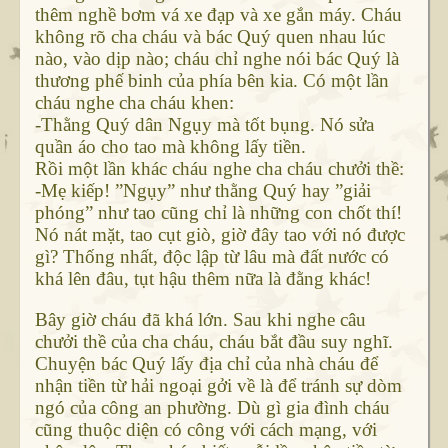
thêm nghề bơm vá xe đạp và xe gắn máy. Cháu
không rõ cha cháu và bác Quý quen nhau lúc
nào, vào dịp nào; cháu chỉ nghe nói bác Quý là
thương phế binh của phía bên kia. Có một lần
cháu nghe cha cháu khen:
-Thằng Quý dân Ngụy mà tốt bụng. Nó sửa
quần áo cho tao mà không lấy tiền.
Rồi một lần khác cháu nghe cha cháu chưởi thề:
-Mẹ kiếp! ”Ngụy” như thằng Quý hay ”giải
phóng” như tao cũng chỉ là những con chốt thí!
Nó nát mặt, tao cụt giò, giờ đây tao với nó được
gì? Thống nhất, độc lập từ lâu mà đất nước có
khá lên đâu, tụt hậu thêm nữa là đằng khác!
Bây giờ cháu đã khá lớn. Sau khi nghe câu
chưởi thề của cha cháu, cháu bắt đầu suy nghĩ.
Chuyện bác Quý lấy địa chỉ của nhà cháu để
nhận tiền từ hải ngoại gởi về là để tránh sự dòm
ngó của công an phường. Dù gì gia đình cháu
cũng thuộc diện có công với cách mạng, với