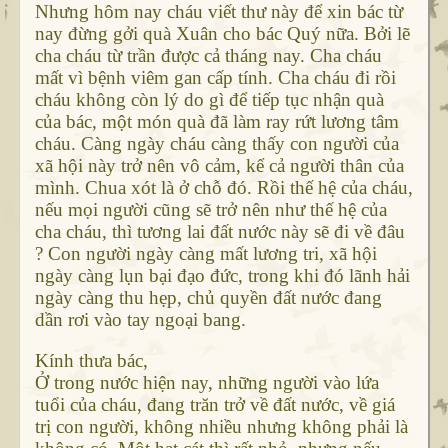
Nhưng hôm nay cháu viết thư này để xin bác từ
nay đừng gởi quà Xuân cho bác Quý nữa. Bởi lẽ
cha cháu từ trần được cả tháng nay. Cha cháu
mất vì bệnh viêm gan cấp tính. Cha cháu đi rồi
cháu không còn lý do gì để tiếp tục nhận quà
của bác, một món quà đã làm ray rứt lương tâm
cháu. Càng ngày cháu càng thấy con người của
xã hội này trở nên vô cảm, kể cả người thân của
mình. Chua xót là ở chỗ đó. Rồi thế hệ của cháu,
nếu mọi người cũng sẽ trở nên như thế hệ của
cha cháu, thì tương lai đất nước này sẽ đi về đâu
? Con người ngày càng mất lương tri, xã hội
ngày càng lụn bại đạo đức, trong khi đó lãnh hải
ngày càng thu hẹp, chủ quyền đất nước đang
dần rơi vào tay ngoại bang.
Kính thưa bác,
Ở trong nước hiện nay, những người vào lứa
tuổi của cháu, đang trăn trở về đất nước, về giá
trị con người, không nhiều nhưng không phải là