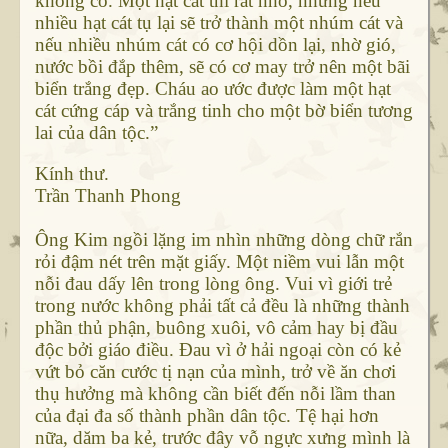
không có. Một hạt cát thì rất nhỏ, nhưng nếu
nhiều hạt cát tụ lại sẽ trở thành một nhúm cát và
nếu nhiều nhúm cát có cơ hội dồn lại, nhờ gió,
nước bồi đắp thêm, sẽ có cơ may trở nên một bãi
biển trắng đẹp. Cháu ao ước được làm một hạt
cát cứng cáp và trắng tinh cho một bờ biển tương
lai của dân tộc.”
Kính thư.
Trần Thanh Phong
Ông Kim ngồi lặng im nhìn những dòng chữ rắn
rỏi đậm nét trên mặt giấy. Một niềm vui lẫn một
nỗi đau dấy lên trong lòng ông. Vui vì giới trẻ
trong nước không phải tất cả đều là những thành
phần thủ phận, buông xuôi, vô cảm hay bị đầu
độc bởi giáo điều. Đau vì ở hải ngoại còn có kẻ
vứt bỏ căn cước tị nạn của mình, trở về ăn chơi
thụ hưởng mà không cần biết đến nỗi lầm than
của đại đa số thành phần dân tộc. Tệ hại hơn
nữa, dăm ba kẻ, trước đây vỗ ngực xưng mình là