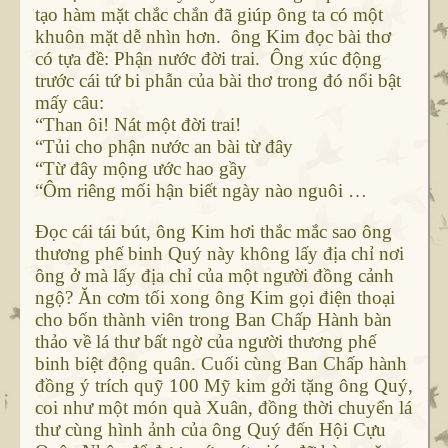
tạo hàm mặt chắc chắn đã giúp ông ta có một
khuôn mặt dễ nhìn hơn. ông Kim đọc bài thơ
có tựa đề: Phận nước đời trai. Ông xúc động
trước cái tứ bi phẫn của bài thơ trong đó nổi bật
mấy câu:
“Than ôi! Nát một đời trai!
“Tủi cho phận nước an bài từ đây
“Từ đây mộng ước hao gầy
“Ôm riêng mối hận biết ngày nào nguôi …
Đọc cái tái bút, ông Kim hơi thắc mắc sao ông
thương phế binh Quý này không lấy địa chỉ nơi
ông ở mà lấy địa chỉ của một người đồng cảnh
ngộ? Ăn cơm tối xong ông Kim gọi điện thoại
cho bốn thành viên trong Ban Chấp Hành bàn
thảo về lá thư bất ngờ của người thương phế
binh biệt động quân. Cuối cùng Ban Chấp hành
đồng ý trích quỹ 100 Mỹ kim gởi tặng ông Quý,
coi như một món quà Xuân, đồng thời chuyển lá
thư cùng hình ảnh của ông Quý đến Hội Cựu