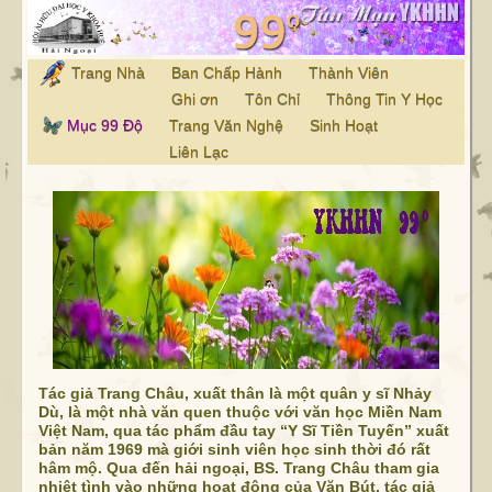
Trang Nhà
Ban Chấp Hành
Thành Viên
Ghi ơn
Tôn Chỉ
Thông Tin Y Học
Mục 99 Độ
Trang Văn Nghệ
Sinh Hoạt
Liên Lạc
Tác giả Trang Châu, xuất thân là một quân y sĩ Nhảy
Dù, là một nhà văn quen thuộc với văn học Miền Nam
Việt Nam, qua tác phẩm đầu tay “Y Sĩ Tiền Tuyến” xuất
bản năm 1969 mà giới sinh viên học sinh thời đó rất
hâm mộ. Qua đến hải ngoại, BS. Trang Châu tham gia
nhiệt tình vào những hoạt động của Văn Bút, tác giả