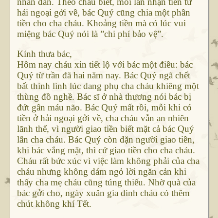
nhân dân. Theo cháu biết, mỗi lần nhận tiền từ
hải ngoại gởi về, bác Quý cũng chia một phần
tiền cho cha cháu. Khoảng tiền mà có lúc vui
miệng bác Quý nói là ”chi phí bảo vệ”.
Kính thưa bác,
Hôm nay cháu xin tiết lộ với bác một điều: bác
Quý từ trần đã hai năm nay. Bác Quý ngã chết
bất thình lình lúc đang phụ cha cháu khiêng một
thùng đồ nghề. Bác sĩ ở nhà thương nói bác bị
đứt gân máu não. Bác Quý mất rồi, mỗi khi có
tiền ở hải ngoại gởi về, cha cháu vẫn an nhiên
lãnh thế, vì người giao tiền biết mặt cả bác Quý
lẫn cha cháu. Bác Quý còn dặn người giao tiền,
khi bác vắng mặt, thì cứ giao tiền cho cha cháu.
Cháu rất bức xúc vì việc làm không phải của cha
cháu nhưng không dám ngỏ lời ngăn cản khi
thấy cha mẹ cháu cũng túng thiếu. Nhờ quà của
bác gởi cho, ngày xuân gia đình cháu có thêm
chút không khí Tết.