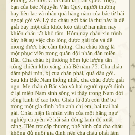
Phong, 25 tuổi. Cha cháu là Trần Quốc Hiệp,
bạn của bác Nguyễn Văn Quý, người thường
hay liên lạc và nhận quà hàng năm của bác từ hải
ngoại gởi về. Lý do cháu gởi bác lá thư này là để
giải bày một uẩn khúc kéo dài từ hai năm nay
khiến cháu rất khổ tâm. Hôm nay cháu xin trình
bày hết sự việc cho lòng được giải tỏa và để
mong được bác cảm thông. Cha cháu từng là
một phục viên trong quân đội nhân dân miền
Bắc. Cha cháu bị thương hôm lực lượng tấn
công chiếm kho xăng nhà Bè năm 75. Cha cháu
dẫm phải mìn, bị cưa chân phải, quá đầu gối.
Sau khi Bắc Nam thống nhất, cha cháu được giải
ngũ. Mẹ cháu ở Bắc vào và hai người quyết định
ở lại miền Nam sinh sống vì thấy trong Nam đời
sống kinh tế cao hơn. Cháu là đứa con thứ ba
trong một gia đình bốn anh chị em, hai trai hai
gái. Cháu hiện là nhân viên của một hãng ngư
nghiệp chuyên về hải sản đông lạnh để xuất
cảng. Tiền trợ cấp thương phế binh của cha cháu
không đủ nuôi gia đình nên cha cháu phải làm