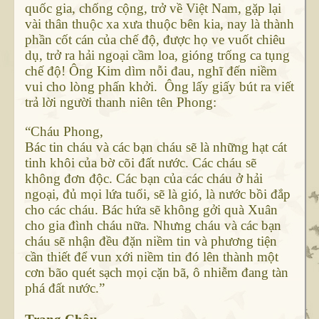
quốc gia, chống cộng, trở về Việt Nam, gặp lại
vài thân thuộc xa xưa thuộc bên kia, nay là thành
phần cốt cán của chế độ, được họ ve vuốt chiêu
dụ, trở ra hải ngoại cầm loa, gióng trống ca tụng
chế độ! Ông Kim dìm nỗi đau, nghĩ đến niềm
vui cho lòng phấn khởi. Ông lấy giấy bút ra viết
trả lời người thanh niên tên Phong:
“Cháu Phong,
Bác tin cháu và các bạn cháu sẽ là những hạt cát
tinh khôi của bờ cõi đất nước. Các cháu sẽ
không đơn độc. Các bạn của các cháu ở hải
ngoại, đủ mọi lứa tuổi, sẽ là gió, là nước bồi đắp
cho các cháu. Bác hứa sẽ không gởi quà Xuân
cho gia đình cháu nữa. Nhưng cháu và các bạn
cháu sẽ nhận đều đặn niềm tin và phương tiện
cần thiết để vun xới niềm tin đó lên thành một
cơn bão quét sạch mọi cặn bã, ô nhiễm đang tàn
phá đất nước.”