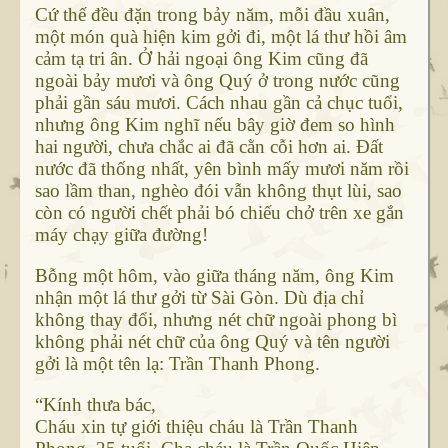
Cứ thế đều đặn trong bảy năm, mỗi đầu xuân,
một món quà hiện kim gởi đi, một lá thư hồi âm
cảm tạ tri ân. Ở hải ngoại ông Kim cũng đã
ngoài bảy mươi và ông Quý ở trong nước cũng
phải gần sáu mươi. Cách nhau gần cả chục tuổi,
nhưng ông Kim nghĩ nếu bây giờ đem so hình
hai người, chưa chắc ai đã cằn cỗi hơn ai. Đất
nước đã thống nhất, yên bình mấy mươi năm rồi
sao lầm than, nghèo đói vẫn không thụt lùi, sao
còn có người chết phải bó chiếu chở trên xe gắn
máy chạy giữa đường!
Bỗng một hôm, vào giữa tháng năm, ông Kim
nhận một lá thư gởi từ Sài Gòn. Dù địa chỉ
không thay đổi, nhưng nét chữ ngoài phong bì
không phải nét chữ của ông Quý và tên người
gởi là một tên lạ: Trần Thanh Phong.
“Kính thưa bác,
Cháu xin tự giới thiệu cháu là Trần Thanh