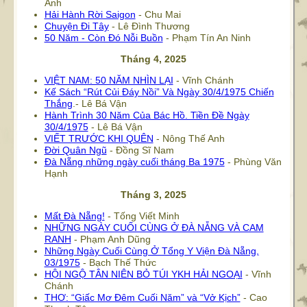
Ánh
Hải Hành Rời Saigon
- Chu Mai
Chuyện Đi Tây
- Lê Đình Thương
50 Năm - Còn Đó Nỗi Buồn
- Phạm Tín An Ninh
Tháng 4, 2025
VIỆT NAM: 50 NĂM NHÌN LẠI
- Vĩnh Chánh
Kế Sách “Rút Củi Đáy Nồi” Và Ngày 30/4/1975 Chiến
Thắng
.- Lê Bá Vận
Hành Trình 30 Năm Của Bác Hồ. Tiền Đề Ngày
30/4/1975
- Lê Bá Vận
VIẾT TRƯỚC KHI QUÊN
- Nông Thế Anh
Đời Quân Ngũ
- Đồng Sĩ Nam
Đà Nẵng những ngày cuối tháng Ba 1975
- Phùng Văn
Hạnh
Tháng 3, 2025
Mất Đà Nẵng!
- Tống Viết Minh
NHỮNG NGÀY CUỐI CÙNG Ở ĐÀ NẴNG VÀ CAM
RANH
- Phạm Anh Dũng
Những Ngày Cuối Cùng Ở Tổng Y Viện Đà Nẵng,
03/1975
- Bạch Thế Thức
HỘI NGỘ TÂN NIÊN BỎ TÚI YKH HẢI NGOẠI
- Vĩnh
Chánh
THƠ: “Giấc Mơ Đêm Cuối Năm” và “Vở Kịch”
- Cao