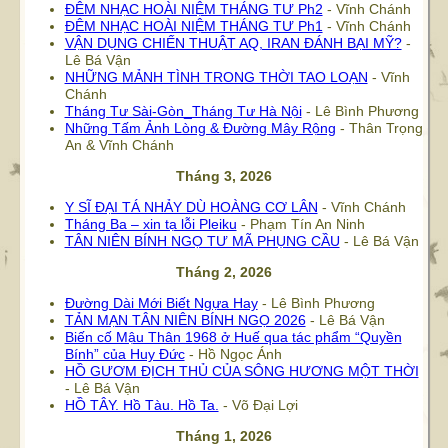
ĐÊM NHẠC HOÀI NIỆM THÁNG TƯ Ph2
- Vĩnh Chánh
ĐÊM NHẠC HOÀI NIỆM THÁNG TƯ Ph1
- Vĩnh Chánh
VẬN DỤNG CHIẾN THUẬT AQ, IRAN ĐÁNH BẠI MỸ?
-
Lê Bá Vận
NHỮNG MẢNH TÌNH TRONG THỜI TAO LOẠN
- Vĩnh
Chánh
Tháng Tư Sài-Gòn_Tháng Tư Hà Nội
- Lê Bình Phương
Những Tấm Ảnh Lòng & Đường Mây Rộng
- Thân Trọng
An & Vĩnh Chánh
Tháng 3, 2026
Y SĨ ĐẠI TÁ NHẢY DÙ HOÀNG CƠ LÂN
- Vĩnh Chánh
Tháng Ba – xin tạ lỗi Pleiku
- Phạm Tín An Ninh
TÂN NIÊN BÍNH NGỌ TƯ MÃ PHỤNG CẦU
- Lê Bá Vận
Tháng 2, 2026
Đường Dài Mới Biết Ngựa Hay
- Lê Bình Phương
TẢN MẠN TÂN NIÊN BÍNH NGỌ 2026
- Lê Bá Vận
Biến cố Mậu Thân 1968 ở Huế qua tác phẩm “Quyền
Bính” của Huy Đức
- Hồ Ngọc Ánh
HỒ GƯƠM ĐỊCH THỦ CỦA SÔNG HƯƠNG MỘT THỜI
- Lê Bá Vận
HỒ TÂY. Hồ Tàu. Hồ Ta.
- Võ Đại Lợi
Tháng 1, 2026