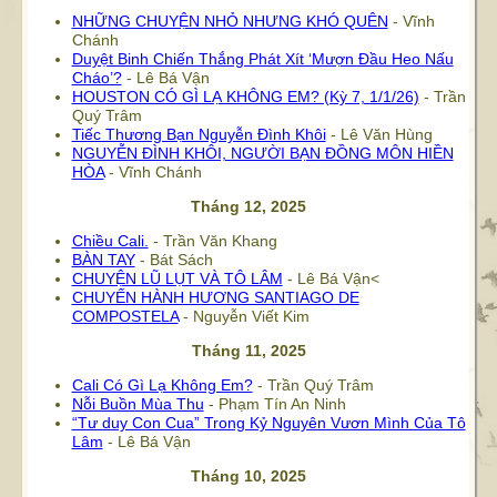
NHỮNG CHUYỆN NHỎ NHƯNG KHÓ QUÊN
- Vĩnh
Chánh
Duyệt Binh Chiến Thắng Phát Xít ‘Mượn Đầu Heo Nấu
Cháo’?
- Lê Bá Vận
HOUSTON CÓ GÌ LẠ KHÔNG EM? (Kỳ 7, 1/1/26)
- Trần
Quý Trâm
Tiếc Thương Bạn Nguyễn Đình Khôi
- Lê Văn Hùng
NGUYỄN ĐÌNH KHÔI, NGƯỜI BẠN ĐỒNG MÔN HIỀN
HÒA
- Vĩnh Chánh
Tháng 12, 2025
Chiều Cali.
- Trần Văn Khang
BÀN TAY
- Bát Sách
CHUYỆN LŨ LỤT VÀ TÔ LÂM
- Lê Bá Vận<
CHUYẾN HÀNH HƯƠNG SANTIAGO DE
COMPOSTELA
- Nguyễn Viết Kim
Tháng 11, 2025
Cali Có Gì Lạ Không Em?
- Trần Quý Trâm
Nỗi Buồn Mùa Thu
- Phạm Tín An Ninh
“Tư duy Con Cua” Trong Kỷ Nguyên Vươn Mình Của Tô
Lâm
- Lê Bá Vận
Tháng 10, 2025