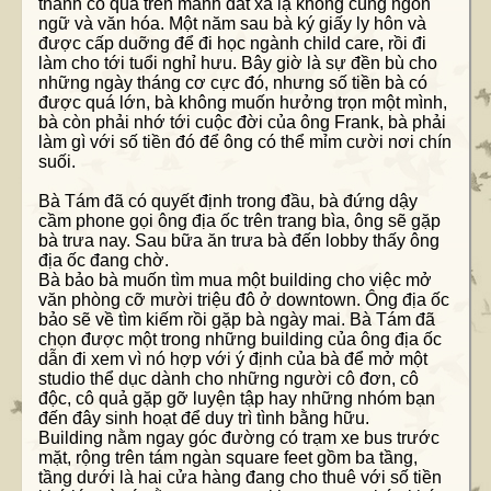
thành cô quả trên mảnh đất xa lạ không cùng ngôn
ngữ và văn hóa. Một năm sau bà ký giấy ly hôn và
được cấp duỡng để đi học ngành child care, rồi đi
làm cho tới tuổi nghỉ hưu. Bây giờ là sự đền bù cho
những ngày tháng cơ cực đó, nhưng số tiền bà có
được quá lớn, bà không muốn hưởng trọn một mình,
bà còn phải nhớ tới cuộc đời của ông Frank, bà phải
làm gì với số tiền đó để ông có thể mỉm cười nơi chín
suối.
Bà Tám đã có quyết định trong đầu, bà đứng dậy
cầm phone gọi ông địa ốc trên trang bìa, ông sẽ gặp
bà trưa nay. Sau bữa ăn trưa bà đến lobby thấy ông
địa ốc đang chờ.
Bà bảo bà muốn tìm mua một building cho việc mở
văn phòng cỡ mười triệu đô ở downtown. Ông địa ốc
bảo sẽ về tìm kiếm rồi gặp bà ngày mai. Bà Tám đã
chọn được một trong những building của ông địa ốc
dẫn đi xem vì nó hợp với ý định của bà để mở một
studio thể dục dành cho những người cô đơn, cô
độc, cô quả gặp gỡ luyện tập hay những nhóm bạn
đến đây sinh hoạt để duy trì tình bằng hữu.
Building nằm ngay góc đường có trạm xe bus trước
mặt, rộng trên tám ngàn square feet gồm ba tầng,
tầng dưới là hai cửa hàng đang cho thuê với số tiền