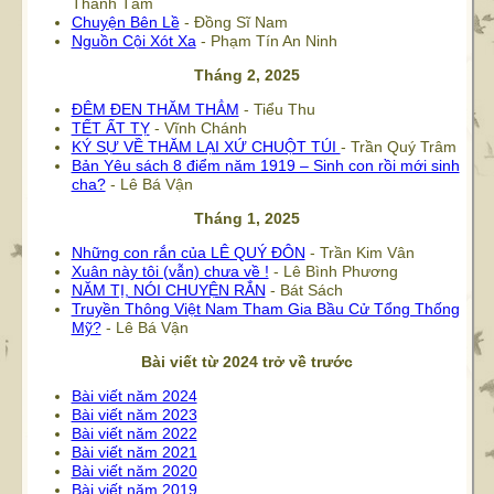
Thanh Tâm
Chuyện Bên Lề
- Đồng Sĩ Nam
Nguồn Cội Xót Xa
- Phạm Tín An Ninh
Tháng 2, 2025
ĐÊM ĐEN THĂM THẲM
- Tiểu Thu
TẾT ẤT TỴ
- Vĩnh Chánh
KÝ SỰ VỀ THĂM LẠI XỨ CHUỘT TÚI
- Trần Quý Trâm
Bản Yêu sách 8 điểm năm 1919 – Sinh con rồi mới sinh
cha?
- Lê Bá Vận
Tháng 1, 2025
Những con rắn của LÊ QUÝ ĐÔN
- Trần Kim Vân
Xuân này tôi (vẫn) chưa về !
- Lê Bình Phương
NĂM TỊ, NÓI CHUYỆN RẮN
- Bát Sách
Truyền Thông Việt Nam Tham Gia Bầu Cử Tổng Thống
Mỹ?
- Lê Bá Vận
Bài viết từ 2024 trở về trước
Bài viết năm 2024
Bài viết năm 2023
Bài viết năm 2022
Bài viết năm 2021
Bài viết năm 2020
Bài viết năm 2019