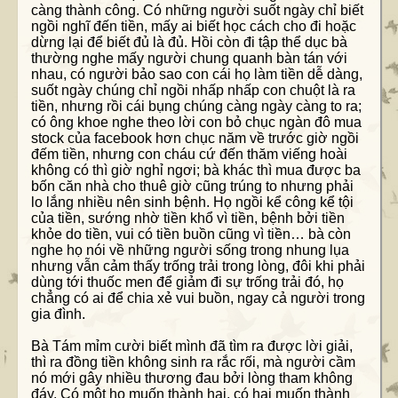
càng thành công. Có những người suốt ngày chỉ biết
ngồi nghĩ đến tiền, mấy ai biết học cách cho đi hoặc
dừng lại để biết đủ là đủ. Hồi còn đi tập thể dục bà
thường nghe mấy người chung quanh bàn tán với
nhau, có người bảo sao con cái họ làm tiền dễ dàng,
suốt ngày chúng chỉ ngồi nhấp nhấp con chuột là ra
tiền, nhưng rồi cái bụng chúng càng ngày càng to ra;
có ông khoe nghe theo lời con bỏ chục ngàn đô mua
stock của facebook hơn chục năm về trước giờ ngồi
đếm tiền, nhưng con cháu cứ đến thăm viếng hoài
không có thì giờ nghỉ ngơi; bà khác thì mua được ba
bốn căn nhà cho thuê giờ cũng trúng to nhưng phải
lo lắng nhiều nên sinh bệnh. Họ ngồi kể công kể tội
của tiền, sướng nhờ tiền khổ vì tiền, bệnh bởi tiền
khỏe do tiền, vui có tiền buồn cũng vì tiền… bà còn
nghe họ nói về những người sống trong nhung lụa
nhưng vẫn cảm thấy trống trải trong lòng, đôi khi phải
dùng tới thuốc men để giảm đi sự trống trải đó, họ
chẳng có ai để chia xẻ vui buồn, ngay cả người trong
gia đình.
Bà Tám mỉm cười biết mình đã tìm ra được lời giải,
thì ra đồng tiền không sinh ra rắc rối, mà người cầm
nó mới gây nhiều thương đau bởi lòng tham không
đáy. Có một họ muốn thành hai, có hai muốn thành