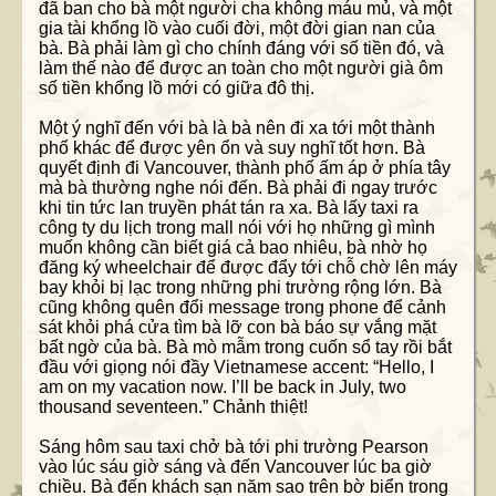
đã ban cho bà một người cha không máu mủ, và một
gia tài khổng lồ vào cuối đời, một đời gian nan của
bà. Bà phải làm gì cho chính đáng với số tiền đó, và
làm thế nào để được an toàn cho một người già ôm
số tiền khổng lồ mới có giữa đô thị.
Một ý nghĩ đến với bà là bà nên đi xa tới một thành
phố khác để được yên ổn và suy nghĩ tốt hơn. Bà
quyết định đi Vancouver, thành phố ấm áp ở phía tây
mà bà thường nghe nói đến. Bà phải đi ngay trước
khi tin tức lan truyền phát tán ra xa. Bà lấy taxi ra
công ty du lịch trong mall nói với họ những gì mình
muốn không cần biết giá cả bao nhiêu, bà nhờ họ
đăng ký wheelchair để được đẩy tới chỗ chờ lên máy
bay khỏi bị lạc trong những phi trường rộng lớn. Bà
cũng không quên đổi message trong phone để cảnh
sát khỏi phá cửa tìm bà lỡ con bà báo sự vắng mặt
bất ngờ của bà. Bà mò mẫm trong cuốn sổ tay rồi bắt
đầu với giọng nói đầy Vietnamese accent: “Hello, I
am on my vacation now. I’ll be back in July, two
thousand seventeen.” Chảnh thiệt!
Sáng hôm sau taxi chở bà tới phi trường Pearson
vào lúc sáu giờ sáng và đến Vancouver lúc ba giờ
chiều. Bà đến khách sạn năm sao trên bờ biển trong