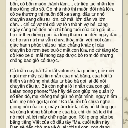
bốn, có bốn muốn thành tám…, cứ tiếp tục nhân lên
theo từng cấp số. Có nhà nhỏ thì muốn đổi nhà lớn,
có xe thường thì muốn đổi xe sang, đầu tư nhỏ
chuyển sang đầu tư lớn, cứ mãi lớn dần và lớn
dần… chỉ có vợ thì đổi vợ lớn thành vợ bé, càng
ngày càng bé đến nỗi chỉ bằng tuổi của con gái út,…
họ cứ theo tiếng gọi của lòng tham cho đến ngày đầu
óc họ rạn nứt mà vẫn chưa thỏa mãn với một cảm
giác hạnh phúc thật sự nào; chẳng khác gì câu
chuyện bó rơm treo trước mặt con lừa, nó cứ tăng tốc
độ kéo xe đi mãi mong cạp được bó rơm đó nhưng
chẳng bao giờ có được.
Cả tuần nay bà Tám tắt volume của phone, giờ mới
ngồi mở mấy cái tin nhắn của nhà băng, của hội từ
thiện và những nhà đầu tư bảo bà gọi lại để nói
chuyện đầu tư. Bà còn nghe lời nhắn của con gái
Lelan trong phone: “Mẹ hãy để con giúp mẹ quản lý
số tiền đó, mẹ không thể giữ nó một mình, nguy hiểm
lắm, mẹ nhớ gọi lại con.” Đã lâu rồi bà chưa nghe
giọng nói của con, mấy năm trở lại đây nó không gọi
và cũng không bắt phone của bà, chỉ khi bà text thì
nó mới trả lời mấy chữ ngắn gọn. Rồi giọng bập bẹ
bằng tiếng Việt của cô dâu tây “Ma, cuối tuần này
Dan sẽ đến chở ma về ở lại với tụi con, con đang