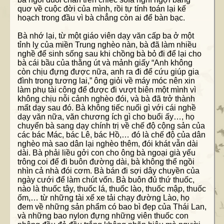
quơ về cuộc đời của mình, rồi tự tính toán lại kế
hoạch trong đầu vì bà chẳng còn ai để bàn bạc.
Bà nhớ lại, từ một giáo viên dạy văn cấp ba ở một
tỉnh lỵ của miền Trung nghèo nàn, bà đã làm nhiều
nghề để sinh sống sau khi chồng bà bỏ đi để lại cho
bà cái bầu của thằng út và mảnh giấy “Anh không
còn chịu đựng được nữa, anh ra đi để cứu giúp gia
đình trong tương lai,” ông giỏi về máy móc nên xin
làm phụ tài công để được đi vượt biên một mình vì
không chịu nỗi cảnh nghèo đói, và bà đã trở thành
mất dạy sau đó. Bà không tiếc nuối gì với cái nghề
dạy văn nữa, văn chương ích gì cho buổi ấy…, họ
chuyển bà sang dạy chính trị về chế độ cộng sản của
các bác Mác, bác Lê, bác Hồ,… đó là chế độ của dân
nghèo mà sao dân lại nghèo thêm, đói khát vẫn dài
dài. Bà phải liều gởi con cho ông bà ngoại già yếu
trông coi để đi buôn đường dài, bà không thể ngồi
nhìn cả nhà đói cơm. Bà bán đi sợi dây chuyền của
ngày cưới để làm chút vốn. Bà buôn đủ thứ thuốc,
nào là thuốc tây, thuốc lá, thuốc lào, thuốc mập, thuốc
ốm,… từ những tài xế xe tải chạy đường Lào, họ
đem về những sản phẩm có bao bì đẹp của Thái Lan,
và những bao nylon đựng những viên thuốc con