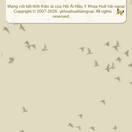
Mạng nối kết tình thân ái của Hội Ái Hữu Y Khoa Huế hải ngoại
. Copyright © 2007-2026. ykhoahuehaingoai. All rights
reserved.