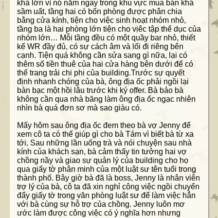
khá lớn vì nó nằm ngay trong khu vực mua bán khá
sầm uất, tầng hai có bốn phòng được phân chia
bằng cửa kính, tiện cho việc sinh hoạt nhóm nhỏ,
tầng ba là hai phòng lớn tiện cho vịêc tập thể dục của
nhóm lớn… Mỗi tầng đều có một quầy bar nhỏ, thiết
kế WR đầy đủ, có sự cách âm và lối đi riêng bên
cạnh. Tiện quá không cần sửa sang gì nữa, lại có
thêm số tiền thuê của hai cửa hàng bên dưới để có
thể trang trải chi phi của building.Trước sự quyết
định nhanh chóng của bà, ông địa ốc phải ngồi lại
bàn bạc một hồi lâu trước khi ký offer. Bà bảo bà
không cần qua nhà băng làm ông địa ốc ngạc nhiên
nhìn bà quá đơn sơ mà sao giàu có.
Mấy hôm sau ông địa ốc đem theo bà vợ Jenny để
xem cô ta có thể giúp gì cho bà Tám vì biết bà từ xa
tới. Sau những lần uống trà và nói chuyện sau nhà
kính của khách sạn, bà cảm thấy tin tưởng hai vợ
chồng nầy và giao sự quản lý của building cho họ
qua giấy tờ phân minh của một luật sư tên tuổi trong
thành phố. Bây giờ bà đã là boss, Jenny là nhân viên
trợ lý của bà, cô ta đã xin nghỉ công việc ngồi chuyển
đẩy giấy tờ trong văn phòng luật sư để làm việc hẳn
với bà cùng sự hỗ trợ của chồng. Jenny luôn mơ
ước làm được công việc có ý nghĩa hơn nhưng