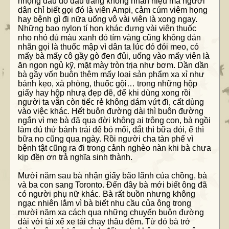
nhộng đầu đỏ đầu trắng không nhãn hiệu mà người
dân chỉ biết gọi đó là viên Ampi, cảm cúm viêm họng
hay bệnh gì đi nữa uống vô vài viên là xong ngay.
Những bao nylon tí hon khác đựng vài viên thuốc
nho nhỏ đủ màu xanh đỏ tím vàng cũng không dán
nhãn gọi là thuốc mập vì dân ta lúc đó đói meo, có
mấy bà mấy cô gầy gò đen đủi, uống vào mấy viên là
ăn ngon ngủ kỹ, mặt mày tròn trịa như bơm. Dần dần
bà gầy vốn buôn thêm mấy loại sản phẩm xa xỉ như
bánh kẹo, xà phòng, thuốc gội… trong những hộp
giấy hay hộp nhưạ đẹp đẽ, để khi dùng xong rồi
người ta vẫn còn tiếc rẻ không dám vứt đi, cất dùng
vào việc khác. Hết buôn đường dài thì buôn đường
ngắn vì mẹ bà đã qua đời không ai trông con, bà ngồi
làm đủ thứ bánh trái để bỏ mối, đắt thì bữa đói, ế thì
bữa no cũng qua ngày. Rồi người cha tàn phế vì
bệnh tật cũng ra đi trong cảnh nghèo nàn khi bà chưa
kịp đền ơn trả nghĩa sinh thành.
Mười năm sau bà nhận giấy bão lãnh của chồng, bà
và ba con sang Toronto. Đến đây bà mới biết ông đã
có người phụ nữ khác. Bà rất buồn nhưng không
ngạc nhiên lắm vì bà biết nhu cầu của ông trong
mười năm xa cách qua những chuyến buôn đường
dài với tài xế xe tải chạy thâu đêm. Từ đó bà trở