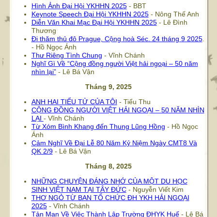
Hình Ảnh Đại Hội YKHHN 2025
- BBT
Keynote Speech Đại Hội YKHHN 2025
- Nông Thế Anh
Diễn Văn Khai Mạc Đại Hội YKHHN 2025
- Lê Đình
Thương
Đi thăm thủ đô Prague, Cộng hoà Séc. 24 tháng 9 2025
.
- Hồ Ngọc Ánh
Thư Riêng Tình Chung
- Vĩnh Chánh
Nghĩ Gì Về “Cộng đồng người Việt hải ngoại – 50 năm
nhìn lại”
- Lê Bá Vận
Tháng 9, 2025
ANH HAI TIỂU TỬ CỦA TÔI
- Tiểu Thu
CỘNG ĐỒNG NGƯỜI VIỆT HẢI NGOẠI – 50 NĂM NHÌN
LẠI
- Vĩnh Chánh
Từ Xóm Bình Khang đến Thung Lũng Hồng
- Hồ Ngọc
Ánh
Cảm Nghĩ Về Đại Lễ 80 Năm Kỷ Niệm Ngày CMT8 Và
QK 2/9
- Lê Bá Vận
Tháng 8, 2025
NHỮNG CHUYỆN ĐÁNG NHỚ CỦA MỘT DU HỌC
SINH VIỆT NAM TẠI TÂY ĐỨC
- Nguyễn Viết Kim
THƠ NGỎ TỪ BAN TỔ CHỨC ĐH YKH HẢI NGOẠI
2025
- Vĩnh Chánh
Tản Mạn Về Việc Thành Lập Trường ĐHYK Huế
- Lê Bá