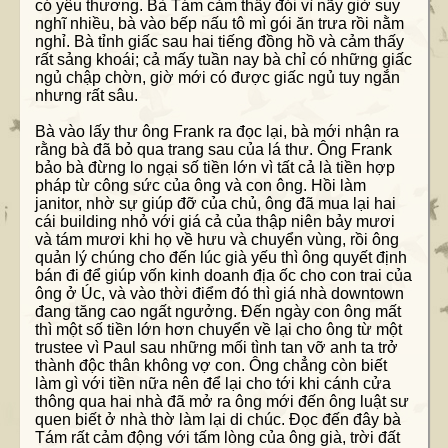
có yêu thương. Bà Tám cảm thấy đói vì nãy giờ suy
nghĩ nhiều, bà vào bếp nấu tô mì gói ăn trưa rồi nằm
nghỉ. Bà tỉnh giấc sau hai tiếng đồng hồ và cảm thấy
rất sảng khoái; cả mấy tuần nay bà chỉ có những giấc
ngủ chập chờn, giờ mới có được giấc ngủ tuy ngắn
nhưng rất sâu.
Bà vào lấy thư ông Frank ra đọc lại, bà mới nhận ra
rằng bà đã bỏ qua trang sau của lá thư. Ông Frank
bảo bà đừng lo ngại số tiền lớn vì tất cả là tiền hợp
pháp từ công sức của ông và con ông. Hồi làm
janitor, nhờ sự giúp đỡ của chủ, ông đã mua lại hai
cái building nhỏ với giá cả của thập niên bảy mươi
và tám mươi khi họ về hưu và chuyển vùng, rồi ông
quản lý chúng cho đến lúc già yếu thì ông quyết định
bán đi để giúp vốn kinh doanh địa ốc cho con trai của
ông ở Úc, và vào thời điểm đó thì giá nhà downtown
đang tăng cao ngất ngưởng. Đến ngày con ông mất
thì một số tiền lớn hơn chuyển về lại cho ông từ một
trustee vì Paul sau những mối tình tan vỡ anh ta trở
thành độc thân không vợ con. Ông chẳng còn biết
làm gì với tiền nữa nên để lại cho tới khi cánh cửa
thông qua hai nhà đã mở ra ông mới đến ông luật sư
quen biết ở nhà thờ làm lại di chúc. Đọc đến đây bà
Tám rất cảm động với tấm lòng của ông già, trời đất