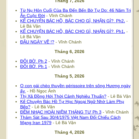
Tháng 7, 2026
Từ Nụ Hôn Cuối Của Ba Đến Bến Bờ Tự Do: 46 Năm Tri
Ân Cuộc Đời
- Vĩnh Chánh
KỂ CHUYỆN BÁC HỒ, BÁC CHO GÌ, NHẬN GÌ?.
Ph2
.
-
Lê Bá Vận
KỂ CHUYỆN BÁC HỒ, BÁC CHO GÌ, NHẬN GÌ?.
Ph1
.
-
Lê Bá Vận
ĐÂU NGÀY VỀ !?
- Vĩnh Chánh
Tháng 6, 2026
ĐÔI BỜ. Ph 2
- Vĩnh Chánh
ĐÔI BỜ. Ph 1
- Vĩnh Chánh
Tháng 5, 2026
O con gái chèo thuyền périssoire trên sông Hương ngày
ấy.
- Hồ Ngọc Ánh
Thị Xã Đồng Hới Thời Cảnh Nghiêu Thuấn?
- Lê Bá Vận
Kể Chuyện Bác Hồ Tự Học Ngoại Ngữ Nhờ Làm Phụ
Bếp?
- Lê Bá Vận
ĐÊM NHẠC HOÀI NIỆM THÁNG TƯ Ph 3
- Vĩnh Chánh
Thảm Sát Sau 30/4/1975 Việt Nam Đối Chiếu Cách
Mạng Iran 1979
- Lê Bá Vận
Tháng 4, 2026