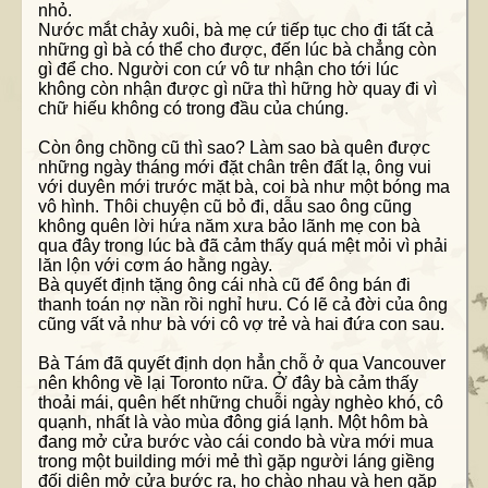
nhỏ.
Nước mắt chảy xuôi, bà mẹ cứ tiếp tục cho đi tất cả
những gì bà có thể cho được, đến lúc bà chẳng còn
gì để cho. Người con cứ vô tư nhận cho tới lúc
không còn nhận được gì nữa thì hững hờ quay đi vì
chữ hiếu không có trong đầu của chúng.
Còn ông chồng cũ thì sao? Làm sao bà quên được
những ngày tháng mới đặt chân trên đất lạ, ông vui
với duyên mới trước mặt bà, coi bà như một bóng ma
vô hình. Thôi chuyện cũ bỏ đi, dẫu sao ông cũng
không quên lời hứa năm xưa bảo lãnh mẹ con bà
qua đây trong lúc bà đã cảm thấy quá mệt mỏi vì phải
lăn lộn với cơm áo hằng ngày.
Bà quyết định tặng ông cái nhà cũ để ông bán đi
thanh toán nợ nần rồi nghỉ hưu. Có lẽ cả đời của ông
cũng vất vả như bà với cô vợ trẻ và hai đứa con sau.
Bà Tám đã quyết định dọn hẳn chỗ ở qua Vancouver
nên không về lại Toronto nữa. Ở đây bà cảm thấy
thoải mái, quên hết những chuỗi ngày nghèo khó, cô
quạnh, nhất là vào mùa đông giá lạnh. Một hôm bà
đang mở cửa bước vào cái condo bà vừa mới mua
trong một building mới mẻ thì gặp người láng giềng
đối diện mở cửa bước ra, họ chào nhau và hẹn gặp