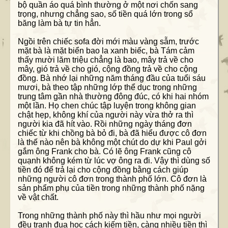
bộ quần áo quá bình thường ở một nơi chốn sang
trọng, nhưng chẳng sao, số tiền quá lớn trong sổ
băng làm bà tự tin hẳn.
Ngồi trên chiếc sofa đời mới màu vàng sẫm, trước
mặt bà là mặt biển bao la xanh biếc, bà Tám cảm
thấy mười lăm triệu chẳng là bao, mây trả về cho
mây, gió trả về cho gió, cộng đồng trả về cho cộng
đồng. Bà nhớ lại những năm tháng đầu của tuổi sáu
mươi, bà theo tập những lớp thể dục trong những
trung tâm gần nhà thường đông đúc, có khi hai nhóm
một lần. Họ chen chúc tập luyện trong không gian
chật hẹp, không khí của người này vừa thở ra thì
người kia đã hít vào. Rồi những ngày tháng đơn
chiếc từ khi chồng bà bỏ đi, bà đã hiểu được cô đơn
là thế nào nên bà không một chút do dự khi Paul gởi
gắm ông Frank cho bà. Có lẽ ông Frank cũng cô
quạnh không kém từ lúc vợ ông ra đi. Vậy thì dùng số
tiền đó để trả lại cho cộng đồng bằng cách giúp
những người cô đơn trong thành phố lớn. Cô đơn là
sản phẩm phụ của tiền trong những thành phố nặng
về vật chất.
Trong những thành phố này thì hầu như mọi người
đều tranh đua học cách kiếm tiền, càng nhiều tiền thì