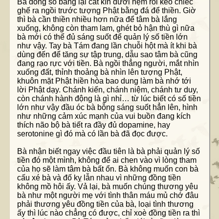
Bà đóng sổ băng lại cất kín dưới nệm rồi kéo chiếc
ghế ra ngồi trước tượng Phật bằng đá để thiền. Giờ
thì bà cần thiền nhiều hơn nữa để tâm bà lắng
xuống, không còn tham lam, ghét bỏ hận thù gì nữa
bà mới có thể đủ sáng suốt để quản lý số tiền lớn
như vậy. Tay bà Tám đang lần chuỗi hột mà ít khi bà
dùng đến để tăng sự tập trung, dẫu sao tâm bà cũng
đang rạo rực với tiền. Bà ngồi thẳng người, mắt nhìn
xuống đất, thỉnh thoảng bà nhìn lên tượng Phật,
khuôn mặt Phật hiền hòa bao dung làm bà nhớ tới
lời Phật dạy. Chánh kiến, chánh niệm, chánh tư duy,
còn chánh hành động là gì nhỉ… từ lúc biết có số tiền
lớn như vậy đầu óc bà bỗng sáng suốt hẳn lên, hình
như những cảm xúc mạnh của vui buồn đang kích
thích não bộ bà tiết ra đầy đủ dopamine, hay
serotonine gì đó mà có lần bà đã đọc được.
Bà nhận biết ngay việc đầu tiên là bà phải quản lý số
tiền đó một mình, không để ai chen vào vì lòng tham
của họ sẽ làm tâm bà bất ổn. Bà không muốn con bà
cấu xé bà và đố kỵ lẫn nhau vì những đồng tiền
không mồ hôi ấy. Vả lại, bà muốn chúng thương yêu
bà như một người mẹ với tình thân máu mủ chớ đâu
phải thương yêu đồng tiền của bà, loại tình thương
ấy thì lúc nào chẳng có được, chỉ xoè đồng tiền ra thì