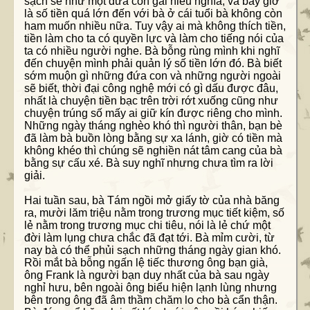
sạch sẽ như một đứa con gái hiếu nghĩa, và bây giờ
là số tiền quá lớn đến với bà ở cái tuổi bà không còn
ham muốn nhiều nữa. Tuy vậy ai mà không thích tiền,
tiền làm cho ta có quyền lực và làm cho tiếng nói của
ta có nhiều người nghe. Bà bỗng rùng mình khi nghĩ
đến chuyện mình phải quản lý số tiền lớn đó. Bà biết
sớm muộn gì những đứa con và những người ngoài
sẽ biết, thời đại công nghệ mới có gì dấu được đâu,
nhất là chuyện tiền bạc trên trời rớt xuống cũng như
chuyện trúng số mấy ai giữ kín được riêng cho mình.
Những ngày tháng nghèo khó thì người thân, bạn bè
đã làm bà buồn lòng bằng sự xa lánh, giờ có tiền mà
không khéo thì chúng sẽ nghiền nát tâm cang của bà
bằng sự cấu xé. Bà suy nghĩ nhưng chưa tìm ra lời
giải.
Hai tuần sau, bà Tám ngồi mở giấy tờ của nhà băng
ra, mười lăm triệu nằm trong trương mục tiết kiệm, số
lẻ nằm trong trương mục chi tiêu, nói là lẻ chứ một
đời làm lụng chưa chắc đã đạt tới. Bà mỉm cười, từ
nay bà có thể phủi sạch những tháng ngày gian khó.
Rồi mắt bà bỗng ngấn lệ tiếc thương ông bạn già,
ông Frank là người bạn duy nhất của bà sau ngày
nghỉ hưu, bên ngoài ông biểu hiện lạnh lùng nhưng
bên trong ông đã âm thầm chăm lo cho bà cẩn thận.