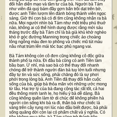
đổi hẳn diện mạo và tâm tư của bà. Người bà Tám
như viên đá quý bám đầy gợn bẩn trôi dạt trên bờ,
được anh Tiền lượm lên đánh bóng thành viên ngọc
sáng. Giờ thì con bà có đi tìm cũng không nhận ra bà
nữa. Mọi người nhìn bà Tám như một triệu phú thuở
nào, không ai có thể hình dung được rằng mới sáu
tháng trước đây bà Tám chỉ là bà già khù khờ nghèo
khó ở góc đường Manning trong chiếc áo choàng
lông ngỗng màu đen to phồng và chiếc mũ tút màu
nâu nhạt trùm lên mái tóc bạc phủ ngang vai.
Bà Tám không còn cô đơn cũng không cô độc giữa
thành phố lạ nữa. Đi đâu bà cũng có anh Tiền làm
bầu bạn. Ừ nhỉ, mà sao bà có thể thay đổi nhanh
chóng để trở thành người đàn bà tuy lớn tuổi nhưng
đầy tự tin và sức sống, phải chăng đó là sự phơi
phới trong lòng bà. Anh Tiền đã thay đổi hẳn cuộc
sống của bà, giúp bà thỏa mãn với những ước mong
từ lâu. Hai trợ lý của bà đang cộng tác rất tốt, cả hai
đều thông minh lanh lẹ, họ hiểu ý bà dễ dàng. Bà
cũng không quên làm tờ di chúc để không phiền hà
người còn sống khi bà ra đi, thân bà như chiếc lá
vàng trên cây rụng rơi lúc nào đâu biết được, bà phải
sống quãng đời còn lại có phẩm chất và ý nghĩa. Có
tiền không mua tiên, bà Tám cũng trở thành tiên.