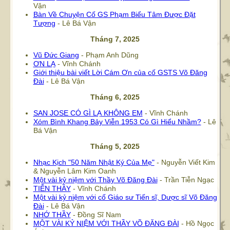
Vận
Bàn Về Chuyện Cố GS Phạm Biểu Tâm Được Đặt
Tượng
- Lê Bá Vận
Tháng 7, 2025
Vũ Đức Giang
- Phạm Anh Dũng
ƠN LẠ
- Vĩnh Chánh
Giới thiệu bài viết Lời Cám Ơn của cố GSTS Võ Đăng
Đài
- Lê Bá Vận
Tháng 6, 2025
SAN JOSE CÓ GÌ LẠ KHÔNG EM
- Vĩnh Chánh
Xóm Bình Khang Bảy Viễn 1953 Có Gì Hiểu Nhầm?
- Lê
Bá Vận
Tháng 5, 2025
Nhạc Kịch "50 Năm Nhật Ký Của Mẹ"
- Nguyễn Viết Kim
& Nguyễn Lâm Kim Oanh
Một vài kỷ niệm với Thầy Võ Đăng Đài
- Trần Tiễn Ngạc
TIỄN THẦY
- Vĩnh Chánh
Một vài kỷ niệm với cố Giáo sư Tiến sĩ, Dược sĩ Võ Đăng
Đài
- Lê Bá Vận
NHỚ THẦY
- Đồng Sĩ Nam
MỘT VÀI KỶ NIỆM VỚI THẦY VÕ ĐĂNG ĐÀI
- Hồ Ngọc