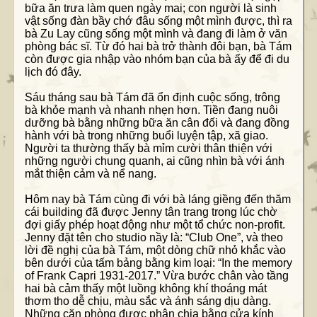
bữa ăn trưa làm quen ngày mai; con người là sinh
vật sống đàn bầy chớ đâu sống một mình được, thì ra
bà Zu Lay cũng sống một mình và đang đi làm ở văn
phòng bác sĩ. Từ đó hai bà trở thành đôi bạn, bà Tám
còn được gia nhập vào nhóm bạn của bà ấy để đi du
lịch đó đây.
Sáu tháng sau bà Tám đã ổn định cuộc sống, trông
bà khỏe mạnh và nhanh nhẹn hơn. Tiền đang nuôi
dưỡng bà bằng những bữa ăn cân đối và đang đồng
hành với bà trong những buổi luyện tập, xã giao.
Người ta thường thấy bà mỉm cười thân thiện với
những người chung quanh, ai cũng nhìn bà với ánh
mắt thiện cảm và nể nang.
Hôm nay bà Tám cùng đi với bà láng giềng đến thăm
cái building đã được Jenny tân trang trong lúc chờ
đợi giấy phép hoạt động như một tổ chức non-profit.
Jenny đặt tên cho studio nầy là: “Club One”, và theo
lời đề nghị của bà Tám, một dòng chữ nhỏ khắc vào
bên dưới của tấm bảng bằng kim loại: “In the memory
of Frank Capri 1931-2017.” Vừa bước chân vào tầng
hai bà cảm thấy một luồng không khí thoáng mát
thơm tho dễ chịu, màu sắc và ánh sáng dịu dàng.
Những căn phòng được phân chia bằng cửa kính