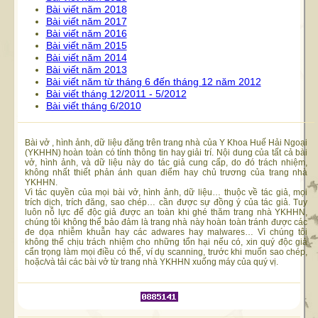
Bài viết năm 2018
Bài viết năm 2017
Bài viết năm 2016
Bài viết năm 2015
Bài viết năm 2014
Bài viết năm 2013
Bài viết năm từ tháng 6 đến tháng 12 năm 2012
Bài viết tháng 12/2011 - 5/2012
Bài viết tháng 6/2010
Bài vở , hình ảnh, dữ liệu đăng trên trang nhà của Y Khoa Huế Hải Ngoại
(YKHHN) hoàn toàn có tính thông tin hay giải trí. Nội dung của tất cả bài
vở, hình ảnh, và dữ liệu này do tác giả cung cấp, do đó trách nhiệm,
không nhất thiết phản ánh quan điểm hay chủ trương của trang nhà
YKHHN.
Vì tác quyền của mọi bài vở, hình ảnh, dữ liệu… thuộc về tác giả, mọi
trích dịch, trích đăng, sao chép… cần được sự đồng ý của tác giả. Tuy
luôn nỗ lực để độc giả được an toàn khi ghé thăm trang nhà YKHHN,
chúng tôi không thể bảo đảm là trang nhà này hoàn toàn tránh được các
đe dọa nhiễm khuẫn hay các adwares hay malwares… Vì chúng tôi
không thể chịu trách nhiệm cho những tổn hại nếu có, xin quý độc giả
cẩn trọng làm mọi điều có thể, ví dụ scanning, trước khi muốn sao chép,
hoặc/và tải các bài vở từ trang nhà YKHHN xuống máy của quý vị.