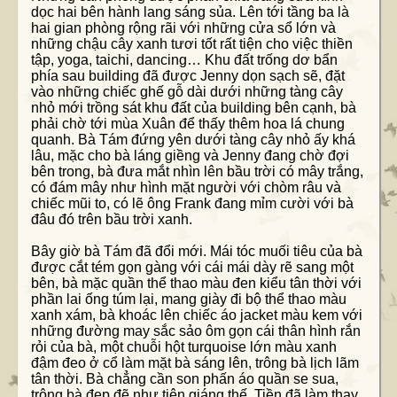
dọc hai bên hành lang sáng sủa. Lên tới tầng ba là
hai gian phòng rộng rãi với những cửa sổ lớn và
những chậu cây xanh tươi tốt rất tiện cho việc thiền
tập, yoga, taichi, dancing… Khu đất trống dơ bẩn
phía sau building đã được Jenny dọn sạch sẽ, đặt
vào những chiếc ghế gỗ dài dưới những tàng cây
nhỏ mới trồng sát khu đất của building bên cạnh, bà
phải chờ tới mùa Xuân để thấy thêm hoa lá chung
quanh. Bà Tám đứng yên dưới tàng cây nhỏ ấy khá
lâu, mặc cho bà láng giềng và Jenny đang chờ đợi
bên trong, bà đưa mắt nhìn lên bầu trời có mây trắng,
có đám mây như hình mặt người với chòm râu và
chiếc mũi to, có lẽ ông Frank đang mỉm cười với bà
đâu đó trên bầu trời xanh.
Bây giờ bà Tám đã đổi mới. Mái tóc muối tiêu của bà
được cắt tém gọn gàng với cái mái dày rẽ sang một
bên, bà mặc quần thể thao màu đen kiểu tân thời với
phần lai ống túm lại, mang giày đi bộ thể thao màu
xanh xám, bà khoác lên chiếc áo jacket màu kem với
những đường may sắc sảo ôm gọn cái thân hình rắn
rỏi của bà, một chuỗi hột turquoise lớn màu xanh
đậm đeo ở cổ làm mặt bà sáng lên, trông bà lịch lãm
tân thời. Bà chẳng cần son phấn áo quần se sua,
trông bà đẹp đẽ như tiên giáng thế. Tiền đã làm thay