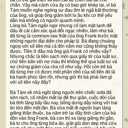
chắn. Vậy mà cánh cửa ấy có bao giờ khép lại, vì bà
Tám muốn nghe ngóng sự đau ốm té ngã bất thường
của ông, và giúp ông giảm bớt lo âu khi cơ thể yếu
dần mà không có người quanh mình.
Lòng bà Tám ngẩn ngơ nhưng cố làm mặt lạnh để
dấu đi cái cảm xúc quá đỗi ngạc nhiên, làm như bà
đã từng là common-law thật của ông Frank trước mặt
những người đại diện cho pháp lý. Bà đang choáng
ngợp với số tiền mà cả đời nằm mơ cũng không thấy
được. Tiền ở đâu mà ông già Frank có nhiều vậy?
Nhưng chắc là tiền sạch mới qua giấy tờ của luật sư,
chứ tiền bẩn với nợ máu thì không thể qua luật sư và
sự chứng giám của cha cố như vậy. Hồi còn trẻ bà
đã từng mơ có được một phần nhỏ của số tiền đó là
bà hạnh phúc lắm rồi, nhưng giờ thì bà phải làm gì
với số tiền nầy đây?
Bà Tám về nhà ngồi lặng người trên chiếc sofa đã
sờn rách, cố nhắm mắt lại để thư giãn, cuộc đời của
bà tĩnh lặng bấy lâu nay, bỗng dưng dậy sóng với hai
tin lớn đến một lần. Bà vừa mất đi người bạn láng
giềng thân thuộc, ba năm trở lại đây tình cảm của bà
dồn vào ông Frank, bà con thì xa láng giềng thì gần,
bà lo cho ông từng bữa ăn, giặt giũ dọn dẹp nhà cửa