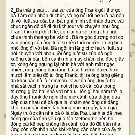
2_Ba tháng sau… luật sư của ông Frank gởi thư gọi
bà Tám đến nhận di chúc, và họ nói tốt hơn là bà nên
đi với luật sư của bà. Bà nghĩ mình sẽ nhận được vài
chục ngàn đô để đi du lịch tour vài chuyến như ông
Frank thường khích lệ, còn lại bà sẽ cúng cho ngôi
chùa thỉnh thoảng bà vẫn đi. Bà ra góc đường nơi có
văn phòng của ông luật sư lớn tuổi người Trung hoa
nhờ ông đi với bà. Bà ngồi im lặng chờ hai vị luật sư
nói chuyện với nhau, rồi ông luật sư của bà ngồi
xuống cái bàn bên cạnh nhíu mày chăm chú đọc giấy
tờ, xong ông ngừng lại nhìn bà với ánh mắt ngạc
nhiên, ông thông báo rằng bà sẽ hưởng được hơn
mười lăm triệu đô từ ông Frank, thì ra ông láng giềng
đã khai báo bà là common- law của ông, tuy ở hai
nhà sát vách nhưng là một vì họ có cái cửa thông
thương giữa hai nhà với nhau. Hèn gì hai năm trở lại
đây ông Frank đề nghị cho mở cánh cửa thông qua
bếp của nhau để bà qua lại chăm sóc ông dễ dàng,
khỏi ra ngoài nhiều lần trong những ngày lạnh giá.
Ngày trước căn nhà bà ở là của Paul, anh ta đã theo
tiếng gọi của tình yêu qua tận Melbourne nên họ
đóng cái kệ bếp chồng lên cánh cửa đó để bán nhà.
Ông còn cẩn thận bảo khi không cần cánh cửa ấy thì
bà có thể gài then và kéo cái kệ chén bát để che