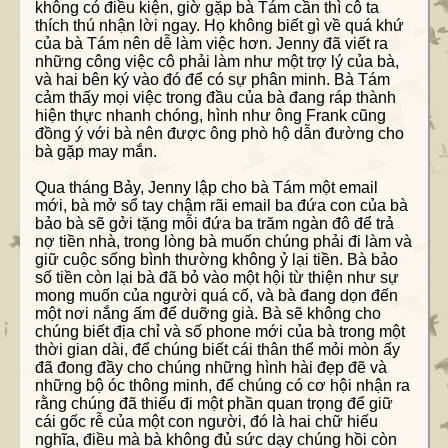
không có điều kiện, giờ gặp bà Tám cần thì cô ta
thích thú nhận lời ngay. Họ không biết gì về quá khứ
của bà Tám nên dễ làm việc hơn. Jenny đã viết ra
những công việc cô phải làm như một trợ lý của bà,
và hai bên ký vào đó để có sự phân minh. Bà Tám
cảm thấy mọi việc trong đầu của bà đang ráp thành
hiện thực nhanh chóng, hình như ông Frank cũng
đồng ý với bà nên được ông phò hộ dẫn đường cho
bà gặp may mắn.
Qua tháng Bảy, Jenny lập cho bà Tám một email
mới, bà mở sổ tay chậm rãi email ba đứa con của bà
bảo bà sẽ gởi tặng mỗi đứa ba trăm ngàn đô để trả
nợ tiền nhà, trong lòng bà muốn chúng phải đi làm và
giữ cuộc sống bình thường không ỷ lại tiền. Bà bảo
số tiền còn lại bà đã bỏ vào một hội từ thiện như sự
mong muốn của người quá cố, và bà đang dọn đến
một nơi nắng ấm để duỡng già. Bà sẽ không cho
chúng biết địa chỉ và số phone mới của bà trong một
thời gian dài, để chúng biết cái thân thể mỏi mòn ấy
đã đong đầy cho chúng những hình hài đẹp đẽ và
những bộ óc thông minh, để chúng có cơ hội nhận ra
rằng chúng đã thiếu đi một phần quan trọng để giữ
cái gốc rễ của một con người, đó là hai chữ hiếu
nghĩa, điều mà bà không đủ sức dạy chúng hồi còn