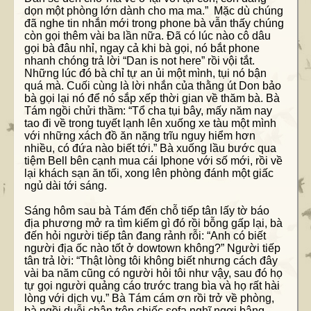
dọn một phòng lớn dành cho ma ma.” Mặc dù chúng
đã nghe tin nhắn mới trong phone bà vẫn thấy chúng
còn gọi thêm vài ba lần nữa. Đã có lúc nào cô dâu
gọi bà đâu nhỉ, ngay cả khi bà gọi, nó bắt phone
nhanh chóng trả lời “Dan is not here” rồi vội tắt.
Những lúc đó bà chỉ tự an ủi một mình, tụi nó bận
quá mà. Cuối cùng là lời nhắn của thằng út Don bảo
bà gọi lại nó để nó sắp xếp thời gian về thăm bà. Bà
Tám ngồi chửi thầm: “Tổ cha tụi bây, mấy năm nay
tao đi về trong tuyết lạnh lên xuống xe tàu một mình
với những xách đồ ăn nặng trĩu nguy hiểm hơn
nhiều, có đứa nào biết tới.” Bà xuống lầu bước qua
tiệm Bell bên cạnh mua cái Iphone với số mới, rồi về
lại khách sạn ăn tối, xong lên phòng đánh một giấc
ngủ dài tới sáng.
Sáng hôm sau bà Tám đến chỗ tiếp tân lấy tờ báo
địa phương mở ra tìm kiếm gì đó rồi bỗng gấp lại, bà
đến hỏi người tiếp tân đang rảnh rỗi: “Anh có biết
người địa ốc nào tốt ở dowtown không?” Người tiếp
tân trả lời: “Thật lòng tôi không biết nhưng cách đây
vài ba năm cũng có người hỏi tôi như vậy, sau đó họ
tự gọi người quảng cáo trước trang bìa và họ rất hài
lòng với dịch vụ.” Bà Tám cám ơn rồi trở về phòng,
bà ngồi duỗi chân trên chiếc sofa nghĩ ngợi bâng